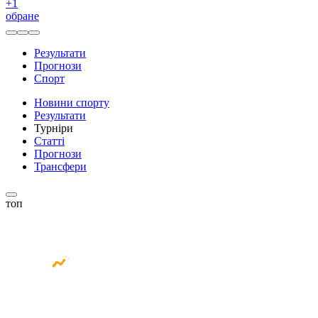
+
1
обране
Результати
Прогнози
Спорт
Новини спорту
Результати
Турніри
Статті
Прогнози
Трансфери
топ