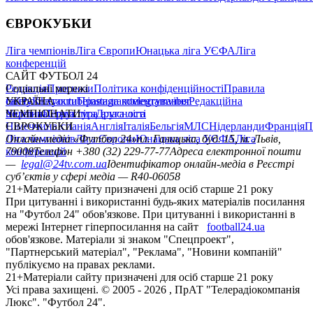
ЄВРОКУБКИ
Ліга чемпіонів
Ліга Європи
Юнацька ліга УЄФА
Ліга
конференцій
САЙТ ФУТБОЛ 24
Редакція
Соціальні мережі
Прогнози
Політика конфіденційності
Правила
сайту
facebook
УКРАЇНА
Контакти
x
youtube
Правила коментування
instagram
telegram
viber
Редакційна
політика
Україна
ЧЕМПІОНАТИ
Перша ліга
Структура власності
Друга ліга
Німеччина
ЄВРОКУБКИ
Іспанія
Англія
Італія
Бельгія
МЛС
Нідерланди
Франція
П
Ліга чемпіонів
Онлайн-медіа «Футбол 24»
Ліга Європи
Юнацька ліга УЄФА
пл. Галицька, буд. 15, м. Львів,
Ліга
конференцій
79008
Телефон +380 (32) 229-77-77
Адреса електронної пошти
—
legal@24tv.com.ua
Ідентифікатор онлайн-медіа в Реєстрі
суб’єктів у сфері медіа — R40-06058
21+
Матеріали сайту призначені для осіб старше 21 року
При цитуванні і використанні будь-яких матеріалів посилання
на "Футбол 24" обов'язкове. При цитуванні і використанні в
мережі Інтернет гіперпосилання на сайт
football24.ua
обов'язкове. Матеріали зі знаком "Спецпроект",
"Партнерський матеріал", "Реклама", "Новини компаній"
публікуємо на правах реклами.
21+
Матеріали сайту призначені для осіб старше 21 року
Усi права захищенi. © 2005 -
2026
, ПрАТ "Телерадіокомпанія
Люкс". "Футбол 24".