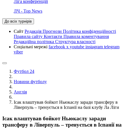
Ліга конференцій
ЛЧ - Top News
До всіх турнірів
Сайт
Редакція
Прогнози
Політика конфіденційності
Правила сайту
Контакти
Правила коментування
Редакційна політика
Структура власності
Соціальні мережі
facebook
x
youtube
instagram
telegram
viber
Футбол 24
Новини футболу
Англія
Ісак влаштував бойкот Ньюкаслу заради трансферу в
Ліверпуль – тренується в Іспанії на базі клубу Ла Ліги
Ісак влаштував бойкот Ньюкаслу заради
трансферу в Ліверпуль – тренується в Іспанії на