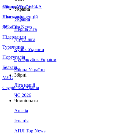
Збірна України
Італія
Суперкубок УЄФА
Україна
Німеччина
Ліга конференцій
Україна
Франція
ЛЧ - Top News
Перша ліга
Нідерланди
Друга ліга
Туреччина
Кубок України
Португалія
Суперкубок України
Бельгія
Збірна України
Збірні
МЛС
Ліга націй
Саудівська Аравія
ЧС 2026
Чемпіонати
Англія
Іспанія
АПЛ Top News