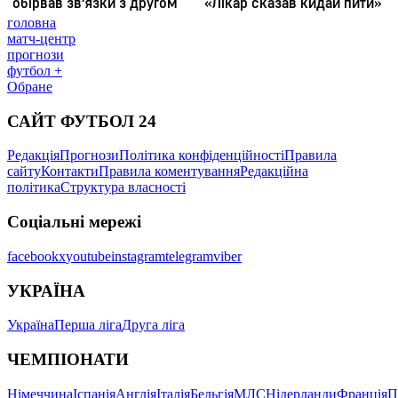
головна
матч-центр
прогнози
футбол +
Обране
САЙТ ФУТБОЛ 24
Редакція
Прогнози
Політика конфіденційності
Правила
сайту
Контакти
Правила коментування
Редакційна
політика
Структура власності
Соціальні мережі
facebook
x
youtube
instagram
telegram
viber
УКРАЇНА
Україна
Перша ліга
Друга ліга
ЧЕМПІОНАТИ
Німеччина
Іспанія
Англія
Італія
Бельгія
МЛС
Нідерланди
Франція
П