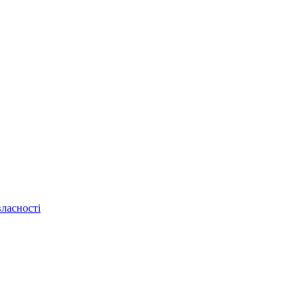
ласності