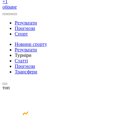
+
1
обране
Результати
Прогнози
Спорт
Новини спорту
Результати
Турніри
Статті
Прогнози
Трансфери
топ