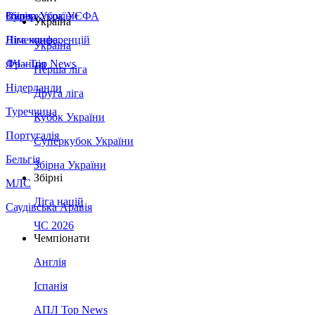
Збірна України
Італія
Суперкубок УЄФА
Україна
Німеччина
Ліга конференцій
Україна
Франція
ЛЧ - Top News
Перша ліга
Нідерланди
Друга ліга
Туреччина
Кубок України
Португалія
Суперкубок України
Бельгія
Збірна України
Збірні
МЛС
Ліга націй
Саудівська Аравія
ЧС 2026
Чемпіонати
Англія
Іспанія
АПЛ Top News