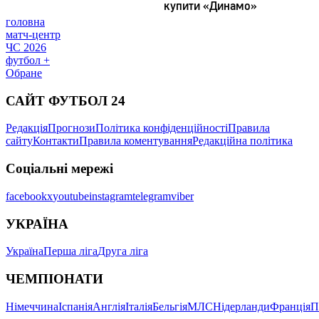
головна
матч-центр
ЧС 2026
футбол +
Обране
САЙТ ФУТБОЛ 24
Редакція
Прогнози
Політика конфіденційності
Правила
сайту
Контакти
Правила коментування
Редакційна політика
Соціальні мережі
facebook
x
youtube
instagram
telegram
viber
УКРАЇНА
Україна
Перша ліга
Друга ліга
ЧЕМПІОНАТИ
Німеччина
Іспанія
Англія
Італія
Бельгія
МЛС
Нідерланди
Франція
П