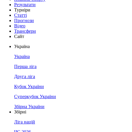
Результати
Турніри
Статті
Прогнози
Відео
Трансфери
Сайт
Україна
Україна
Перша ліга
Друга ліга
Кубок України
Суперкубок України
Збірна України
Збірні
Ліга націй
ЧС 2026