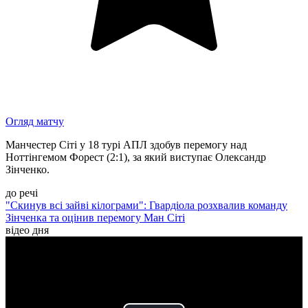
Огляд матчу
Манчестер Сіті у 18 турі АПЛ здобув перемогу над
Ноттінгемом Форест (2:1), за який виступає Олександр
Зінченко.
до речі
"Скинув всі зайві кілограми": Гвардіола розхвалив команду
Зінченка та оцінив перемогу Ман Сіті
відео дня