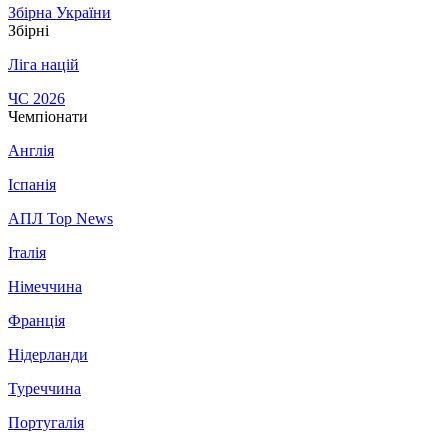
Збірна України
Збірні
Ліга націй
ЧС 2026
Чемпіонати
Англія
Іспанія
АПЛ Top News
Італія
Німеччина
Франція
Нідерланди
Туреччина
Португалія