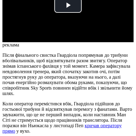
Play
Video
реклама
Після фінального свистка Гвардіола попрямував до трибуни
вболівальників, щоб відсвяткувати разом звитягу. Оператор
знімав іспанського фахівця у той момент. Камера зафіксувала
невдоволення тренера, який спочатку закотив очі, потім
простягнув руку до оператора, вказуючи на нього, а далі
почав енергійно розмахувати обома руками, показуючи, що
співробітник Sky Sports повинен відійти вбік і звільнити йому
шлях.
Коли оператор перемістився вбік, Гвардіола підійшов до
гостьової трибуни й відсвяткував перемогу з фанатами. Варто
зауважити, що це не перший випадок, коли наставник Ман
Сіті не стримується щодо працівників транслятора. Після
поразки він Ньюкасла у листопаді Пеп
кричав оператору
прямо
у вухо.