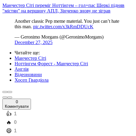
Манчестер Сіті переміг Ноттінгем – гол+пас Шеркі підняв
"містян" на вершину АПЛ, Зінченко знову не зіграв
Another classic Pep meme material. You just can’t hate
this man.
pic.twitter.com/x3kRmDDUcK
— Geronimo Morgans (@GeronimoMorgans)
December 27, 2025
Читайте ще
:
Манчестер Сіті
Ноттінгем Форест - Манчестер Сіті
Англія
Відеоновини
Хосеп Гвардіола
0
Коментувати
️👍
1
️🔥
0
️😄
1