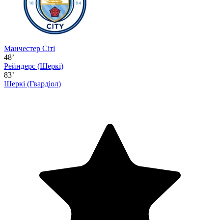
Манчестер Сіті
48’
Рейндерс
(Шеркі)
83’
Шеркі
(Гвардіол)