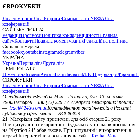
ЄВРОКУБКИ
Ліга чемпіонів
Ліга Європи
Юнацька ліга УЄФА
Ліга
конференцій
САЙТ ФУТБОЛ 24
Редакція
Прогнози
Політика конфіденційності
Правила
сайту
Контакти
Правила коментування
Редакційна політика
Соціальні мережі
facebook
x
youtube
instagram
telegram
viber
УКРАЇНА
Україна
Перша ліга
Друга ліга
ЧЕМПІОНАТИ
Німеччина
Іспанія
Англія
Італія
Бельгія
МЛС
Нідерланди
Франція
П
ЄВРОКУБКИ
Ліга чемпіонів
Ліга Європи
Юнацька ліга УЄФА
Ліга
конференцій
Онлайн-медіа «Футбол 24»
пл. Галицька, буд. 15, м. Львів,
79008
Телефон +380 (32) 229-77-77
Адреса електронної пошти
—
legal@24tv.com.ua
Ідентифікатор онлайн-медіа в Реєстрі
суб’єктів у сфері медіа — R40-06058
21+
Матеріали сайту призначені для осіб старше 21 року
При цитуванні і використанні будь-яких матеріалів посилання
на "Футбол 24" обов'язкове. При цитуванні і використанні в
мережі Інтернет гіперпосилання на сайт
football24.ua