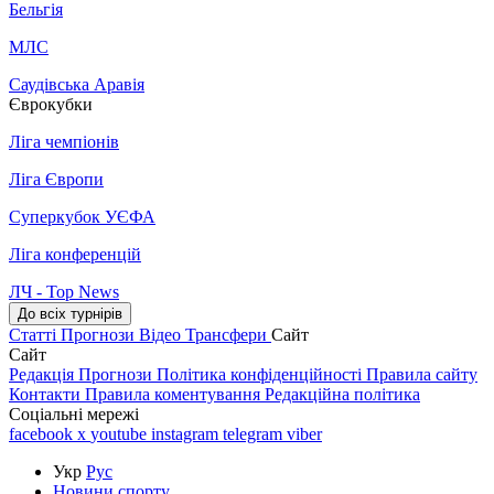
Бельгія
МЛС
Саудівська Аравія
Єврокубки
Ліга чемпіонів
Ліга Європи
Суперкубок УЄФА
Ліга конференцій
ЛЧ - Top News
До всіх турнірів
Статті
Прогнози
Відео
Трансфери
Сайт
Сайт
Редакція
Прогнози
Політика конфіденційності
Правила сайту
Контакти
Правила коментування
Редакційна політика
Соціальні мережі
facebook
x
youtube
instagram
telegram
viber
Укр
Рус
Новини спорту