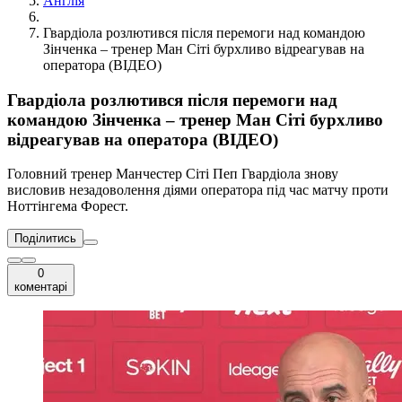
Англія
Гвардіола розлютився після перемоги над командою
Зінченка – тренер Ман Сіті бурхливо відреагував на
оператора (ВІДЕО)
Гвардіола розлютився після перемоги над
командою Зінченка – тренер Ман Сіті бурхливо
відреагував на оператора (ВІДЕО)
Головний тренер Манчестер Сіті Пеп Гвардіола знову
висловив незадоволення діями оператора під час матчу проти
Ноттінгема Форест.
Поділитись
0
коментарі