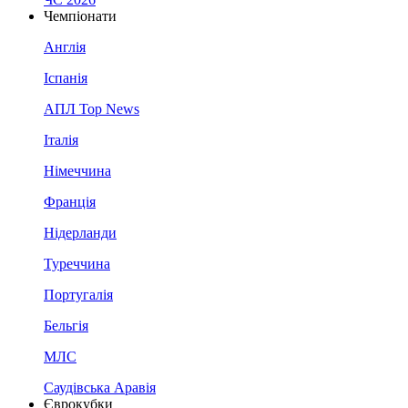
Чемпіонати
Англія
Іспанія
АПЛ Top News
Італія
Німеччина
Франція
Нідерланди
Туреччина
Португалія
Бельгія
МЛС
Саудівська Аравія
Єврокубки