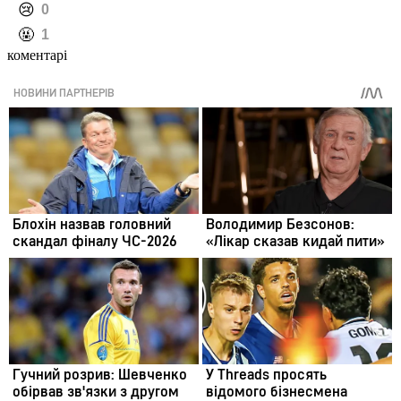
️😢
0
️🤬
1
коментарі