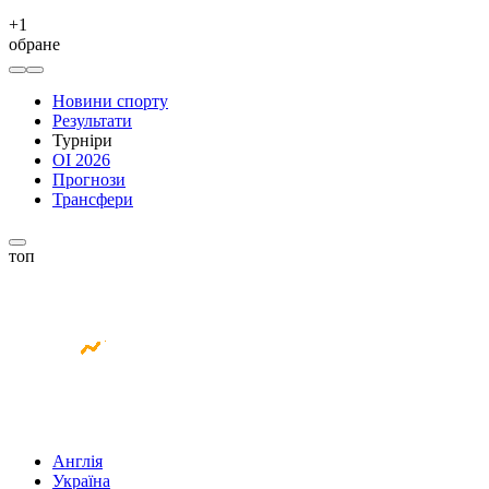
+
1
обране
Новини спорту
Результати
Турніри
ОІ 2026
Прогнози
Трансфери
топ
Англія
Україна