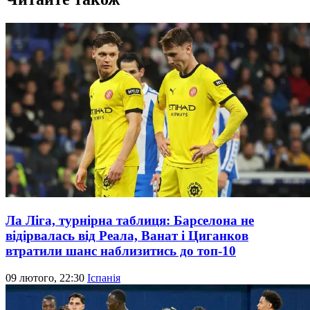
Ла Ліга, турнірна таблиця: Барселона не
відірвалась від Реала, Ванат і Циганков
втратили шанс наблизитись до топ-10
09 лютого, 22:30
Іспанія