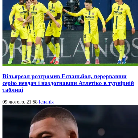
Вільяреал розгромив Еспаньйол, перервавши
серію невдач і наздогнавши Атлетіко в турнірній
таблиці
09 лютого, 21:58
Іспанія