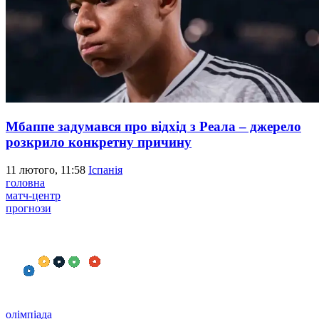
Мбаппе задумався про відхід з Реала – джерело
розкрило конкретну причину
11 лютого, 11:58
Іспанія
головна
матч-центр
прогнози
олімпіада