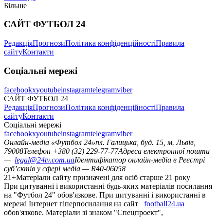
Більше
САЙТ ФУТБОЛ 24
Редакція
Прогнози
Політика конфіденційності
Правила
сайту
Контакти
Соціальні мережі
facebook
x
youtube
instagram
telegram
viber
САЙТ ФУТБОЛ 24
Редакція
Прогнози
Політика конфіденційності
Правила
сайту
Контакти
Соціальні мережі
facebook
x
youtube
instagram
telegram
viber
Онлайн-медіа «Футбол 24»
пл. Галицька, буд. 15, м. Львів,
79008
Телефон +380 (32) 229-77-77
Адреса електронної пошти
—
legal@24tv.com.ua
Ідентифікатор онлайн-медіа в Реєстрі
суб’єктів у сфері медіа — R40-06058
21+
Матеріали сайту призначені для осіб старше 21 року
При цитуванні і використанні будь-яких матеріалів посилання
на "Футбол 24" обов'язкове. При цитуванні і використанні в
мережі Інтернет гіперпосилання на сайт
football24.ua
обов'язкове. Матеріали зі знаком "Спецпроект",