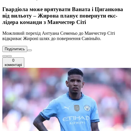
Гвардіола може врятувати Ваната і Циганкова
від вильоту – Жирона планує повернути екс-
лідера команди з Манчестер Сіті
Можливий перехід Антуана Семеньо до Манчестер Сіті
відкриває Жироні шлях до повернення Савіньйо.
Поділитись
0
коментарі