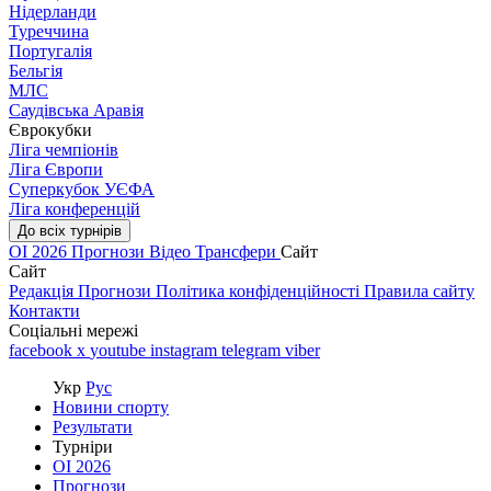
Нідерланди
Туреччина
Португалія
Бельгія
МЛС
Саудівська Аравія
Єврокубки
Ліга чемпіонів
Ліга Європи
Суперкубок УЄФА
Ліга конференцій
До всіх турнірів
ОІ 2026
Прогнози
Відео
Трансфери
Сайт
Сайт
Редакція
Прогнози
Політика конфіденційності
Правила сайту
Контакти
Соціальні мережі
facebook
x
youtube
instagram
telegram
viber
Укр
Рус
Новини спорту
Результати
Турніри
ОІ 2026
Прогнози