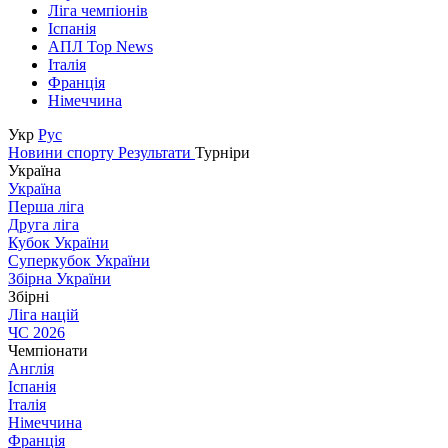
Ліга чемпіонів
Іспанія
АПЛ Top News
Італія
Франція
Німеччина
Укр
Рус
Новини спорту
Результати
Турніри
Україна
Україна
Перша ліга
Друга ліга
Кубок України
Суперкубок України
Збірна України
Збірні
Ліга націй
ЧС 2026
Чемпіонати
Англія
Іспанія
Італія
Німеччина
Франція