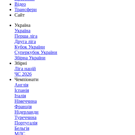
Відео
Трансфери
Сайт
Україна
Україна
Перша ліга
Друга ліга
Кубок України
Суперкубок України
Збірна України
Збірні
Ліга націй
ЧС 2026
Чемпіонати
Англія
Іспанія
Італія
Німеччина
Франція
Нідерланди
Туреччина
Португалія
Бельгія
МЛС