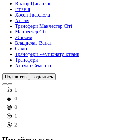
Віктор Циганков
Іспанія
Хосеп Гвардіола
Англія
Трансфери Манчестер Сіті
Манчестер Сіті
Жирона
Владислав Ванат
Савіо
Трансфери Чемпіонату Іспанії
Трансфери
Антуан Семеньо
Поділитись
Поділитись
️👍
1
️🔥
0
️😄
0
️😢
1
️🤬
2
Читайте також