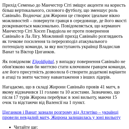
Прихід Семеньо до Манчестер Сіті зміщує акценти на користь
більш вертикального, силового футболу, що зменшує роль
Савіньйо. Водночас для Жирони це створює ідеальне вікно
можливостей – повернути гравця в середовище, де його якості
розкриваються максимально. Повідомляється, що керманич
Манчестер Сіті Хосеп Гвардіола не проти повернення
Савіньйо в Ла Лігу. Можливий прихід Савіньйо розглядають
як точкове посилення та перерозподіл атакувального
потенціалу команди, за яку виступають українці Владислав
Ванат та Віктор Циганков.
Як повідомляє
Elgoldigital
, у випадку повернення Савіньйо не
обов'язково мав би миттєво стати ключовим гравцем команди,
але його присутність дозволила б створити додаткові варіанти
в атаці та зняти частину навантаження з інших лідерів.
Нагадаємо, що в складі Жирони Савіньйо провів 41 матч, в
якому відзначився 11 голами та 10 асистами. Зазначимо, що
після 17 турів Жирона перебуває в зоні вильоту, маючи 15
очок та відстаючи від Валенсії на 1 пункт.
Циганков і Ванат зазнали розгрому від Атлетіко – українці
провели невдалий матч, Жирона залишилась у зоні вильоту
Читайте ще
: