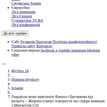
Саудівська Аравія
Єврокубки
Ліга чемпіонів
Ліга Європи
Суперкубок УЄФА
Ліга конференцій
До всіх турнірів
Сайт
Редакція
Прогнози
Політика конфіденційності
Правила сайту
Контакти
Соціальні мережі
facebook
x
youtube
instagram
telegram
viber
Футбол 24
Новини футболу
Іспанія
Гвардіола може врятувати Ваната і Циганкова від
вильоту – Жирона планує повернути екс-лідера команди
з Манчестер Сіті