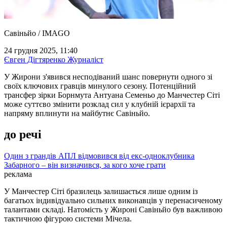
Савіньйо / IMAGO
24 грудня 2025, 11:40
Євген Дігтяренко
Журналіст
У Жирони з'явився несподіваний шанс повернути одного зі
своїх ключових гравців минулого сезону. Потенційний
трансфер зірки Борнмута Антуана Семеньо до Манчестер Сіті
може суттєво змінити розклад сил у клубній ієрархії та
напряму вплинути на майбутнє Савіньйо.
до речі
Один з грандів АПЛ відмовився від екс-одноклубника
Забарного – він визначився, за кого хоче грати
реклама
У Манчестер Сіті бразилець залишається лише одним із
багатьох індивідуально сильних виконавців у перенасиченому
талантами складі. Натомість у Жироні Савіньйо був важливою
тактичною фігурою системи Мічела.