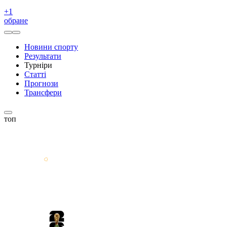
+
1
обране
Новини спорту
Результати
Турніри
Статті
Прогнози
Трансфери
топ