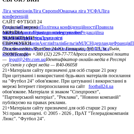
Ліга чемпіонів
Ліга Європи
Юнацька ліга УЄФА
Ліга
конференцій
САЙТ ФУТБОЛ 24
Редакція
Соціальні мережі
Прогнози
Політика конфіденційності
Правила
сайту
facebook
УКРАЇНА
Контакти
x
youtube
Правила коментування
instagram
telegram
viber
Редакційна
політика
Україна
ЧЕМПІОНАТИ
Перша ліга
Структура власності
Друга ліга
Німеччина
ЄВРОКУБКИ
Іспанія
Англія
Італія
Бельгія
МЛС
Нідерланди
Франція
П
Ліга чемпіонів
Онлайн-медіа «Футбол 24»
Ліга Європи
Юнацька ліга УЄФА
пл. Галицька, буд. 15, м. Львів,
Ліга
конференцій
79008
Телефон +380 (32) 229-77-77
Адреса електронної пошти
—
legal@24tv.com.ua
Ідентифікатор онлайн-медіа в Реєстрі
суб’єктів у сфері медіа — R40-06058
21+
Матеріали сайту призначені для осіб старше 21 року
При цитуванні і використанні будь-яких матеріалів посилання
на "Футбол 24" обов'язкове. При цитуванні і використанні в
мережі Інтернет гіперпосилання на сайт
football24.ua
обов'язкове. Матеріали зі знаком "Спецпроект",
"Партнерський матеріал", "Реклама", "Новини компаній"
публікуємо на правах реклами.
21+
Матеріали сайту призначені для осіб старше 21 року
Усi права захищенi. © 2005 -
2026
, ПрАТ "Телерадіокомпанія
Люкс". "Футбол 24".