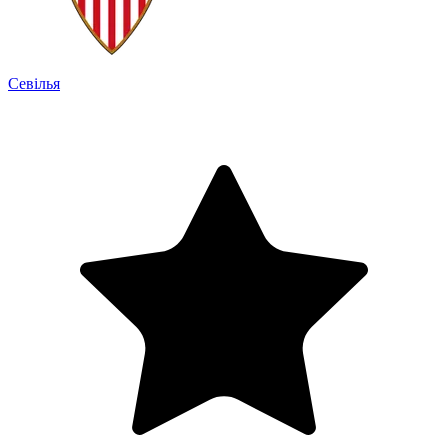
Севілья