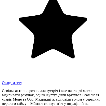
Огляд матчу
Севілья активно розпочала зустріч і вже на старті могла
відкривати рахунок, однак Куртуа двічі врятував Реал після
ударів Мопе та Осо. Мадридці ж відповіли голом у середині
першого тайму – Мбаппе скинув м'яч у штрафний на