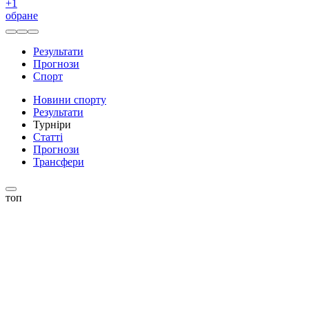
+
1
обране
Результати
Прогнози
Спорт
Новини спорту
Результати
Турніри
Статті
Прогнози
Трансфери
топ