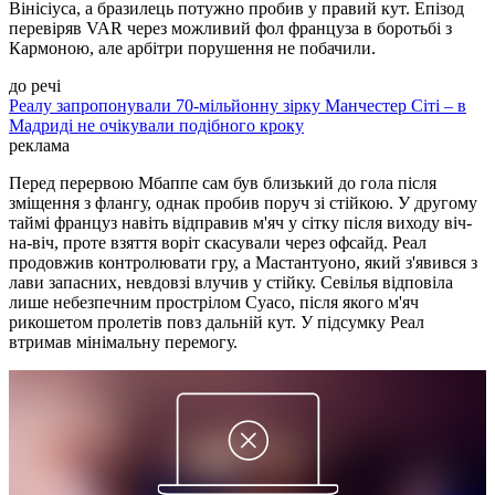
Вінісіуса, а бразилець потужно пробив у правий кут. Епізод
перевіряв VAR через можливий фол француза в боротьбі з
Кармоною, але арбітри порушення не побачили.
до речі
Реалу запропонували 70-мільйонну зірку Манчестер Сіті – в
Мадриді не очікували подібного кроку
реклама
Перед перервою Мбаппе сам був близький до гола після
зміщення з флангу, однак пробив поруч зі стійкою. У другому
таймі француз навіть відправив м'яч у сітку після виходу віч-
на-віч, проте взяття воріт скасували через офсайд. Реал
продовжив контролювати гру, а Мастантуоно, який з'явився з
лави запасних, невдовзі влучив у стійку. Севілья відповіла
лише небезпечним прострілом Суасо, після якого м'яч
рикошетом пролетів повз дальній кут. У підсумку Реал
втримав мінімальну перемогу.