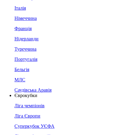
Італія
Німеччина
Франція
Нідерланди
Туреччина
Португалія
Бельгія
МЛС
Саудівська Аравія
Єврокубки
Ліга чемпіонів
Ліга Європи
Суперкубок УЄФА