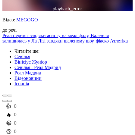
Відео:
MEGOGO
до речі
Реал переміг завдяки асисту на межі фолу, Валенсія
залишилась у Ла Лізі завдяки шаленому шоу, фіаско Атлетіка
Читайте ще
:
Севілья
Вінісіус Жуніор
Севілья - Реал Мадрид
Реал Мадрид
Відеоновини
Іспанія
️👍
0
️🔥
0
️😄
0
️😢
0