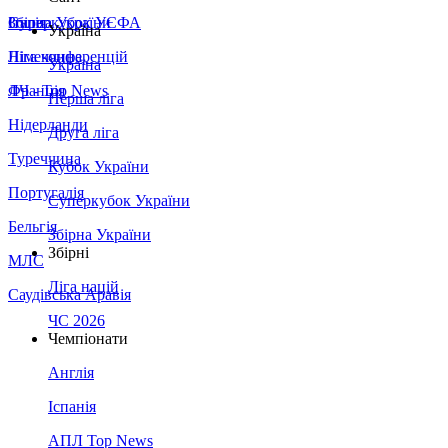
Збірна України
Італія
Суперкубок УЄФА
Україна
Німеччина
Ліга конференцій
Україна
Франція
ЛЧ - Top News
Перша ліга
Нідерланди
Друга ліга
Туреччина
Кубок України
Португалія
Суперкубок України
Бельгія
Збірна України
Збірні
МЛС
Ліга націй
Саудівська Аравія
ЧС 2026
Чемпіонати
Англія
Іспанія
АПЛ Top News