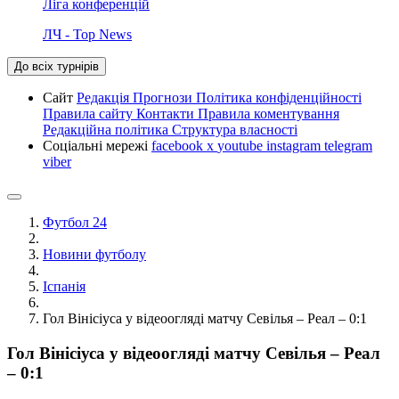
Ліга конференцій
ЛЧ - Top News
До всіх турнірів
Сайт
Редакція
Прогнози
Політика конфіденційності
Правила сайту
Контакти
Правила коментування
Редакційна політика
Структура власності
Соціальні мережі
facebook
x
youtube
instagram
telegram
viber
Футбол 24
Новини футболу
Іспанія
Гол Вінісіуса у відеоогляді матчу Севілья – Реал – 0:1
Гол Вінісіуса у відеоогляді матчу Севілья – Реал
– 0:1