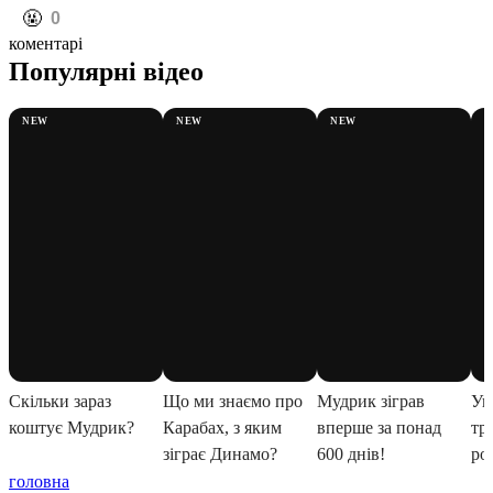
️🤬
0
коментарі
головна