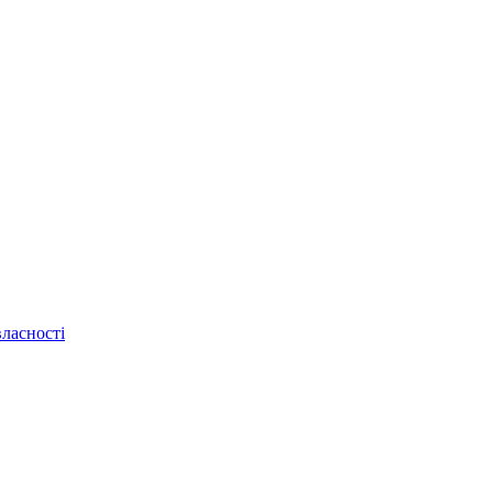
ласності