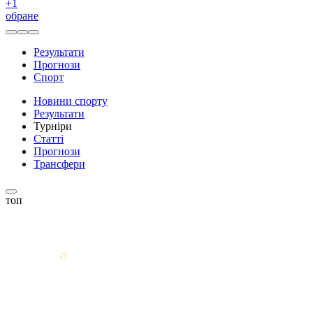
+
1
обране
Результати
Прогнози
Спорт
Новини спорту
Результати
Турніри
Статті
Прогнози
Трансфери
топ