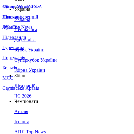
Збірна України
Італія
Суперкубок УЄФА
Україна
Німеччина
Ліга конференцій
Україна
Франція
ЛЧ - Top News
Перша ліга
Нідерланди
Друга ліга
Туреччина
Кубок України
Португалія
Суперкубок України
Бельгія
Збірна України
Збірні
МЛС
Ліга націй
Саудівська Аравія
ЧС 2026
Чемпіонати
Англія
Іспанія
АПЛ Top News