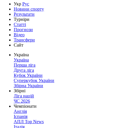
Укр
Рус
Новини спорту
Результати
Турніри
Статті
Прогнози
Відео
Трансфери
Сайт
Україна
Україна
Перша ліга
Друга ліга
Кубок України
Суперкубок України
Збірна України
Збірні
Ліга націй
ЧС 2026
Чемпіонати
Англія
Іспанія
АПЛ Top News
Італія