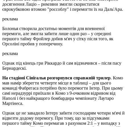
досягнення Лаціо – римляни змогли скористатися
єврокубковою втомою "россоблу" і перемогти їх на Даль'Ара.
реклама
Болонья створила достатньо моментів для впевненої
перемоги, але змогла забити лише один раз – у середині
першого тайму Фройлер добив м'яч у сітку після того, як
Орсоліні пробив у поперечину.
реклама
Однак під кінець гри Ріккардо й сам відзначився – після пасу
Бернардескі.
На стадіоні Сінігалья розгорнувся справжній трилер
. Комо
мав намір зберегти четверте місце в таблиці – для цього
команді Фабрегаса потрібно було перемогти Інтер. При цьому
самі нерадзуррі приїхали в Комо з 9-очковим відривом від
Наполі і без найкращого бомбардира чемпіонату Лаутаро
Мартінеса.
Однак це не завадило Інтеру забити господарям чотири м'ячі й
відвезти додому перемогу. При тому, що за підсумками
першого тайму Комо перемагав з рахунком 2:1 – у випадку з