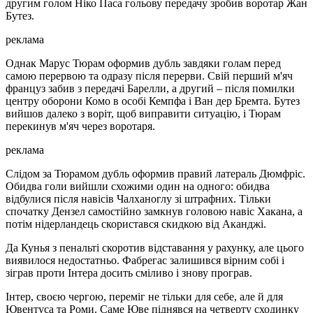
другим голом Ніко Паса гольову передачу зробив воротар Жан
Бутез.
реклама
Однак Марус Тюрам оформив дубль завдяки голам перед
самою перервою та одразу після перерви. Свій перший м'яч
француз забив з передачі Барелли, а другий – після помилки
центру оборони Комо в особі Кемпфа і Ван дер Бремта. Бутез
вийшов далеко з воріт, щоб виправити ситуацію, і Тюрам
перекинув м'яч через воротаря.
реклама
Слідом за Тюрамом дубль оформив правий латераль Дюмфріс.
Обидва голи вийшли схожими один на одного: обидва
відбулися після навісів Чалханоглу зі штрафних. Тільки
спочатку Дензел самостійно замкнув головою навіс Хакана, а
потім нідерландець скористався скидкою від Аканджі.
Да Кунья з пенальті скоротив відставання у рахунку, але цього
виявилося недостатньо. Фабрегас залишився вірним собі і
зіграв проти Інтера досить сміливо і знову програв.
Інтер, своєю чергою, переміг не тільки для себе, але й для
Ювентуса та Роми. Саме Юве піднявся на четверту сходинку