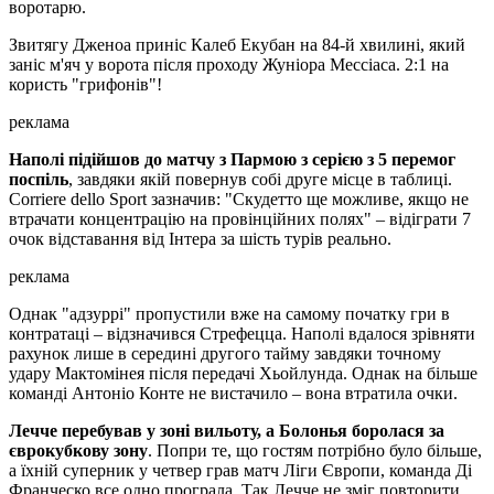
воротарю.
Звитягу Дженоа приніс Калеб Екубан на 84-й хвилині, який
заніс м'яч у ворота після проходу Жуніора Мессіаса. 2:1 на
користь "грифонів"!
реклама
Наполі підійшов до матчу з Пармою з серією з 5 перемог
поспіль
, завдяки якій повернув собі друге місце в таблиці.
Corriere dello Sport зазначив: "Скудетто ще можливе, якщо не
втрачати концентрацію на провінційних полях" – відіграти 7
очок відставання від Інтера за шість турів реально.
реклама
Однак "адзуррі" пропустили вже на самому початку гри в
контратаці – відзначився Стрефецца. Наполі вдалося зрівняти
рахунок лише в середині другого тайму завдяки точному
удару Мактомінея після передачі Хьойлунда. Однак на більше
команді Антоніо Конте не вистачило – вона втратила очки.
Лечче перебував у зоні вильоту, а Болонья боролася за
єврокубкову зону
. Попри те, що гостям потрібно було більше,
а їхній суперник у четвер грав матч Ліги Європи, команда Ді
Франческо все одно програла. Так Лечче не зміг повторити