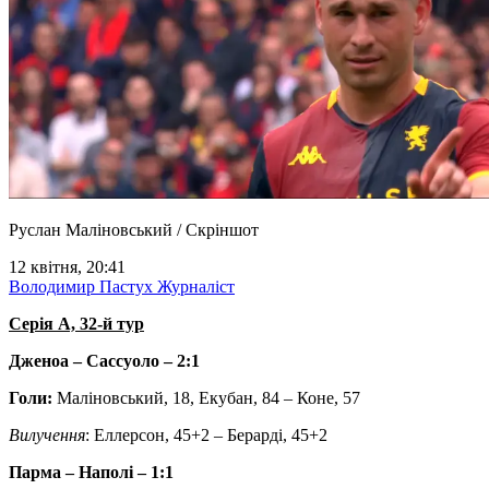
Руслан Маліновський / Скріншот
12 квітня, 20:41
Володимир Пастух
Журналіст
Серія А, 32-й тур
Дженоа – Сассуоло – 2:1
Голи:
Маліновський, 18, Екубан, 84 – Коне, 57
Вилучення
: Еллерсон, 45+2 – Берарді, 45+2
Парма – Наполі – 1:1