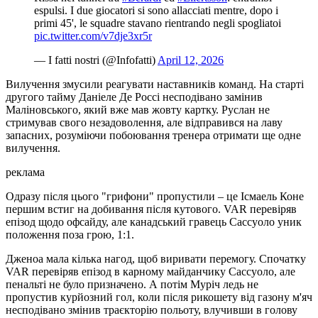
espulsi. I due giocatori si sono allacciati mentre, dopo i
primi 45', le squadre stavano rientrando negli spogliatoi
pic.twitter.com/v7dje3xr5r
— I fatti nostri (@Infofatti)
April 12, 2026
Вилучення змусили реагувати наставників команд. На старті
другого тайму Даніеле Де Россі несподівано замінив
Маліновського, який вже мав жовту картку. Руслан не
стримував свого незадоволення, але відправився на лаву
запасних, розуміючи побоювання тренера отримати ще одне
вилучення.
реклама
Одразу після цього "грифони" пропустили – це Ісмаель Коне
першим встиг на добивання після кутового. VAR перевіряв
епізод щодо офсайду, але канадський гравець Сассуоло уник
положення поза грою, 1:1.
Дженоа мала кілька нагод, щоб виривати перемогу. Спочатку
VAR перевіряв епізод в карному майданчику Сассуоло, але
пенальті не було призначено. А потім Муріч ледь не
пропустив курйозний гол, коли після рикошету від газону м'яч
несподівано змінив траєкторію польоту, влучивши в голову