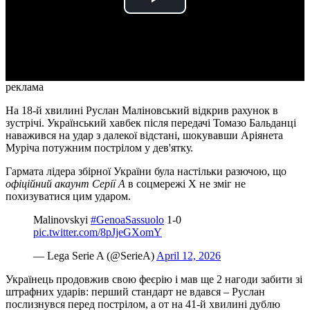
Play
Video
реклама
На 18-й хвилині Руслан Маліновський відкрив рахунок в
зустрічі. Український хавбек після передачі Томазо Бальданці
наважився на удар з далекої відстані, шокувавши Аріянета
Муріча потужним пострілом у дев'ятку.
Гармата лідера збірної України була настільки разючою, що
офіційний акаунт Серії А
в соцмережі X не зміг не
похизуватися цим ударом.
Malinovskyi
#GenoaSassuolo
1-0
pic.twitter.com/8pJjeGXomY
— Lega Serie A (@SerieA)
April 12, 2026
Українець продовжив свою феєрію і мав ще 2 нагоди забити зі
штрафних ударів: перший стандарт не вдався – Руслан
послизнувся перед пострілом, а от на 41-й хвилині дублю