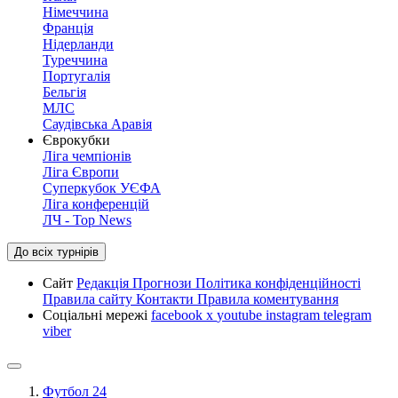
Німеччина
Франція
Нідерланди
Туреччина
Португалія
Бельгія
МЛС
Саудівська Аравія
Єврокубки
Ліга чемпіонів
Ліга Європи
Суперкубок УЄФА
Ліга конференцій
ЛЧ - Top News
До всіх турнірів
Сайт
Редакція
Прогнози
Політика конфіденційності
Правила сайту
Контакти
Правила коментування
Соціальні мережі
facebook
x
youtube
instagram
telegram
viber
Футбол 24