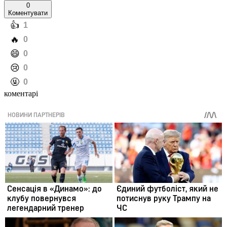
0
Коментувати
️👍
1
️🔥
0
️😄
0
️😢
0
️🤬
0
коментарі