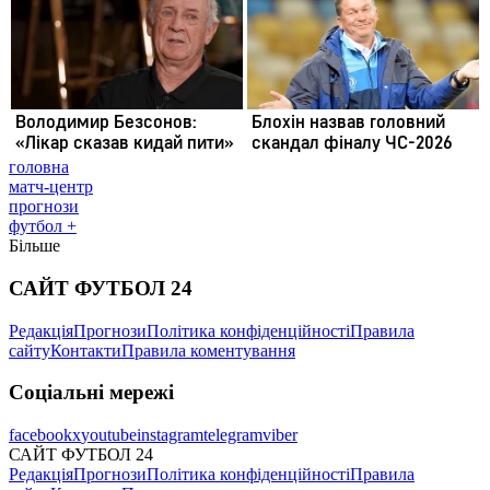
головна
матч-центр
прогнози
футбол +
Більше
САЙТ ФУТБОЛ 24
Редакція
Прогнози
Політика конфіденційності
Правила
сайту
Контакти
Правила коментування
Соціальні мережі
facebook
x
youtube
instagram
telegram
viber
САЙТ ФУТБОЛ 24
Редакція
Прогнози
Політика конфіденційності
Правила