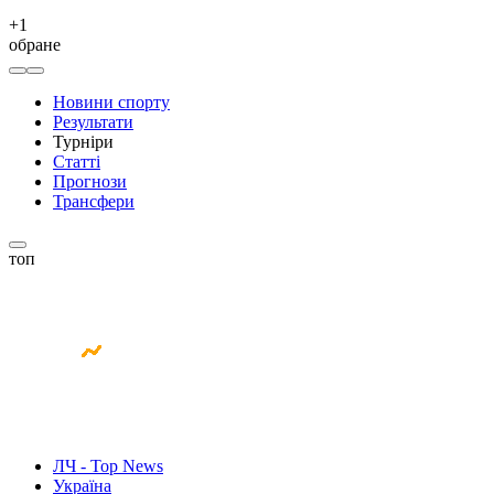
+
1
обране
Новини спорту
Результати
Турніри
Статті
Прогнози
Трансфери
топ
ЛЧ - Top News
Україна