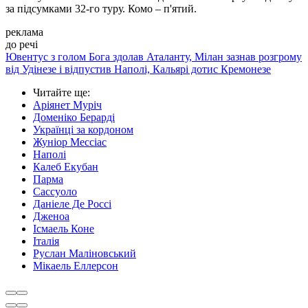
за підсумками 32-го туру. Комо – п'ятий.
реклама
до речі
Ювентус з голом Бога здолав Аталанту, Мілан зазнав розгрому
від Удінезе і відпустив Наполі, Кальярі дотис Кремонезе
Читайте ще
:
Аріянет Муріч
Доменіко Берарді
Українці за кордоном
Жуніор Мессіас
Наполі
Калеб Екубан
Парма
Сассуоло
Даніеле Де Россі
Дженоа
Ісмаель Коне
Італія
Руслан Маліновський
Мікаель Еллерсон