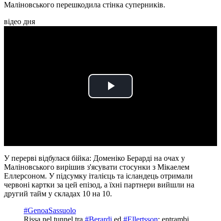
Маліновського перешкодила стінка суперників.
відео дня
Play
Video
У перерві відбулася бійка: Доменіко Берарді на очах у
Маліновського вирішив з'ясувати стосунки з Мікаелем
Еллерсоном. У підсумку італієць та ісландець отримали
червоні картки за цей епізод, а їхні партнери вийшли на
другий тайм у складах 10 на 10.
#GenoaSassuolo
Rissa nel tunnel tra
#Berardi
ed
#Ellertsson
: entrambi