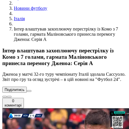
Новини футболу
Італія
Інтер влаштував захоплюючу перестрілку із Комо з 7
голами, гармата Маліновського принесла перемогу
Дженоа: Серія А
Інтер влаштував захоплюючу перестрілку із
Комо з 7 голами, гармата Маліновського
принесла перемогу Дженоа: Серія А
Дженоа у матчі 32-го туру чемпіонату Італії здолала Сассуоло.
Звіт про гру та огляд зустрічі – в цій новині на "Футбол 24".
Поділитись
0
коментарі