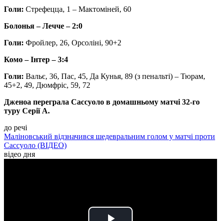
Голи:
Стрефецца, 1 – Мактоміней, 60
Болонья – Лечче – 2:0
Голи:
Фройлер, 26, Орсоліні, 90+2
Комо – Інтер – 3:4
Голи:
Вальє, 36, Пас, 45, Да Кунья, 89 (з пенальті) – Тюрам,
45+2, 49, Дюмфріс, 59, 72
Дженоа переграла Сассуоло в домашньому матчі 32-го
туру Серії А.
до речі
Маліновський відзначився шедевральним голом у матчі проти
Сассуоло (ВІДЕО)
відео дня