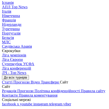
Іспанія
АПЛ Top News
Італія
Німеччина
Франція
Нідерланди
Туреччина
Португалія
Бельгія
МЛС
Саудівська Аравія
Єврокубки
Ліга чемпіонів
Ліга Європи
Суперкубок УЄФА
Ліга конференцій
ЛЧ - Top News
До всіх турнірів
Статті
Прогнози
Відео
Трансфери
Сайт
Сайт
Редакція
Прогнози
Політика конфіденційності
Правила сайту
Контакти
Правила коментування
Соціальні мережі
facebook
x
youtube
instagram
telegram
viber