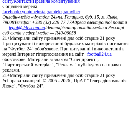
сайту
Контакти
Правила коментування
Соціальні мережі
facebook
x
youtube
instagram
telegram
viber
Онлайн-медіа «Футбол 24»
пл. Галицька, буд. 15, м. Львів,
79008
Телефон +380 (32) 229-77-77
Адреса електронної пошти
—
legal@24tv.com.ua
Ідентифікатор онлайн-медіа в Реєстрі
суб’єктів у сфері медіа — R40-06058
21+
Матеріали сайту призначені для осіб старше 21 року
При цитуванні і використанні будь-яких матеріалів посилання
на "Футбол 24" обов'язкове. При цитуванні і використанні в
мережі Інтернет гіперпосилання на сайт
football24.ua
обов'язкове. Матеріали зі знаком "Спецпроект",
"Партнерський матеріал", "Реклама" публікуємо на правах
реклами.
21+
Матеріали сайту призначені для осіб старше 21 року
Усi права захищенi. © 2005 -
2026
, ПрАТ "Телерадіокомпанія
Люкс". "Футбол 24".