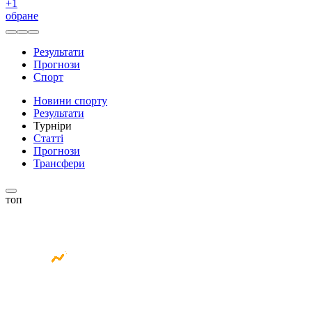
+
1
обране
Результати
Прогнози
Спорт
Новини спорту
Результати
Турніри
Статті
Прогнози
Трансфери
топ