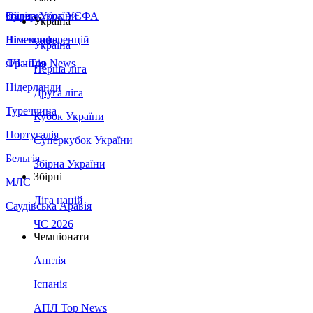
Збірна України
Італія
Суперкубок УЄФА
Україна
Німеччина
Ліга конференцій
Україна
Франція
ЛЧ - Top News
Перша ліга
Нідерланди
Друга ліга
Туреччина
Кубок України
Португалія
Суперкубок України
Бельгія
Збірна України
Збірні
МЛС
Ліга націй
Саудівська Аравія
ЧС 2026
Чемпіонати
Англія
Іспанія
АПЛ Top News