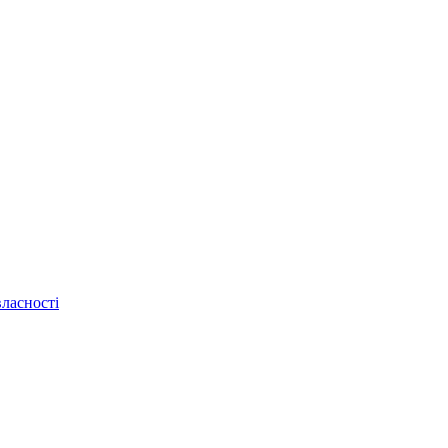
ласності