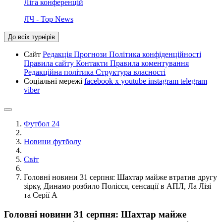
Ліга конференцій
ЛЧ - Top News
До всіх турнірів
Сайт
Редакція
Прогнози
Політика конфіденційності
Правила сайту
Контакти
Правила коментування
Редакційна політика
Структура власності
Соціальні мережі
facebook
x
youtube
instagram
telegram
viber
Футбол 24
Новини футболу
Світ
Головні новини 31 серпня: Шахтар майже втратив другу
зірку, Динамо розбило Полісся, сенсації в АПЛ, Ла Лізі
та Серії А
Головні новини 31 серпня: Шахтар майже