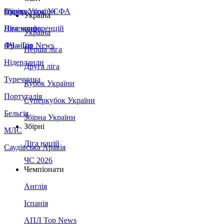
Збірна України
Італія
Суперкубок УЄФА
Україна
Німеччина
Ліга конференцій
Україна
Франція
ЛЧ - Top News
Перша ліга
Нідерланди
Друга ліга
Туреччина
Кубок України
Португалія
Суперкубок України
Бельгія
Збірна України
Збірні
МЛС
Ліга націй
Саудівська Аравія
ЧС 2026
Чемпіонати
Англія
Іспанія
АПЛ Top News