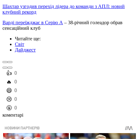
Шахтар узгодив перехід лідера до команди з АПЛ: новий
клубний рекорд
Варді переїжджає в Серію А
– 38-річний голеадор обрав
сенсаційний клуб
Читайте ще
:
Світ
Дайджест
️👍
0
️🔥
0
️😄
0
️😢
0
️🤬
0
коментарі