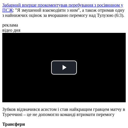
Забарний вперше прокоментував перебування з росіянином у
ПСЖ
: "Я змушений взаємодіяти з ним", а також отримав одну
з найнижчих оцінок за вчорашню перемогу над Тулузою (6:3).
реклама
відео дня
Play
Video
Зубков відзначився асистом і став найкращим гравцем матчу в
Туреччині – це не допомогло команді втримати перемогу
Трансфери