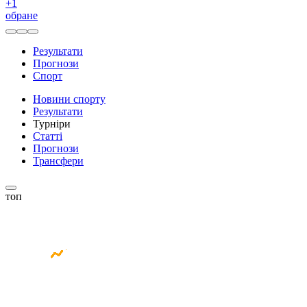
+
1
обране
Результати
Прогнози
Спорт
Новини спорту
Результати
Турніри
Статті
Прогнози
Трансфери
топ