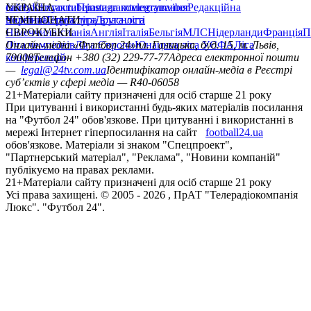
сайту
facebook
УКРАЇНА
Контакти
x
youtube
Правила коментування
instagram
telegram
viber
Редакційна
політика
Україна
ЧЕМПІОНАТИ
Перша ліга
Структура власності
Друга ліга
Німеччина
ЄВРОКУБКИ
Іспанія
Англія
Італія
Бельгія
МЛС
Нідерланди
Франція
П
Ліга чемпіонів
Онлайн-медіа «Футбол 24»
Ліга Європи
Юнацька ліга УЄФА
пл. Галицька, буд. 15, м. Львів,
Ліга
конференцій
79008
Телефон +380 (32) 229-77-77
Адреса електронної пошти
—
legal@24tv.com.ua
Ідентифікатор онлайн-медіа в Реєстрі
суб’єктів у сфері медіа — R40-06058
21+
Матеріали сайту призначені для осіб старше 21 року
При цитуванні і використанні будь-яких матеріалів посилання
на "Футбол 24" обов'язкове. При цитуванні і використанні в
мережі Інтернет гіперпосилання на сайт
football24.ua
обов'язкове. Матеріали зі знаком "Спецпроект",
"Партнерський матеріал", "Реклама", "Новини компаній"
публікуємо на правах реклами.
21+
Матеріали сайту призначені для осіб старше 21 року
Усi права захищенi. © 2005 -
2026
, ПрАТ "Телерадіокомпанія
Люкс". "Футбол 24".