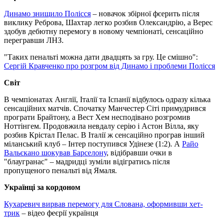
Динамо знищило Полісся
– новачок збірної фєерить після
виклику Реброва, Шахтар легко розбив Олександрію, а Верес
здобув дебютну перемогу в новому чемпіонаті, сенсаційно
перегравши ЛНЗ.
"Таких пенальті можна дати двадцять за гру. Це смішно":
Сергій Кравченко про розгром від Динамо і проблеми Полісся
Світ
В чемпіонатах Англії, Італії та Іспанії відбулось одразу кілька
сенсаційних матчів. Спочатку Манчестер Сіті примудрився
програти Брайтону, а Вест Хем несподівано розгромив
Ноттінгем. Продовжила невдалу серію і Астон Вілла, яку
розбив Крістал Пелас. В Італії ж сенсаційно програв інший
міланський клуб – Інтер поступився Удінезе (1:2). А
Райо
Вальєкано шокував Барселону
, відібравши очки в
"блаугранас" – мадридці зуміли відігратись після
пропущеного пенальті від Ямаля.
Українці за кордоном
Кухаревич вирвав перемогу для Слована, оформивши хет-
трик
– відео феєрії українця