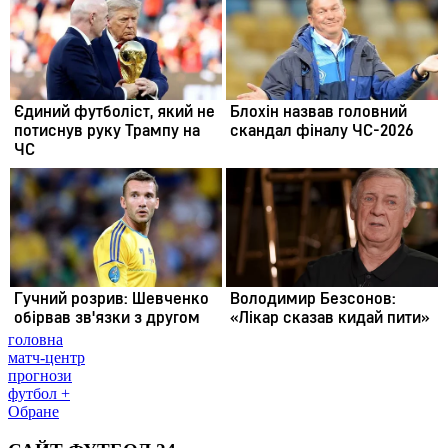
головна
матч-центр
прогнози
футбол +
Обране