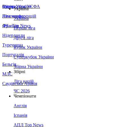
Збірна України
Італія
Суперкубок УЄФА
Україна
Німеччина
Ліга конференцій
Україна
Франція
ЛЧ - Top News
Перша ліга
Нідерланди
Друга ліга
Туреччина
Кубок України
Португалія
Суперкубок України
Бельгія
Збірна України
Збірні
МЛС
Ліга націй
Саудівська Аравія
ЧС 2026
Чемпіонати
Англія
Іспанія
АПЛ Top News