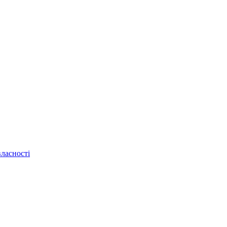
ласності