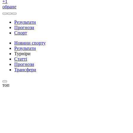
+
1
обране
Результати
Прогнози
Спорт
Новини спорту
Результати
Турніри
Статті
Прогнози
Трансфери
топ