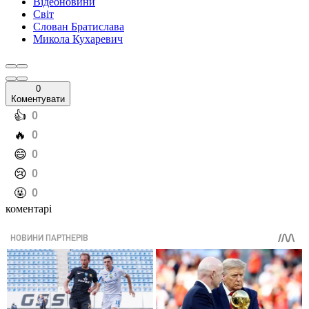
Відеоновини
Світ
Слован Братислава
Микола Кухаревич
0
Коментувати
️👍
0
️🔥
0
️😄
0
️😢
0
️🤬
0
коментарі