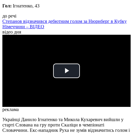
Гол:
Ігнатенко, 43
до речі
Степанов відзначився дебютним голом за Нюрнберг в Кубку
Німеччини – ВІДЕО
відео дня
Play
Video
реклама
Українці Данило Ігнатенко та Микола Кухаревич вийшли у
старті Слована на гру проти Скаліци в чемпіонаті
Словаччини. Екс-нападник Руха не зумів відзначитись голом і