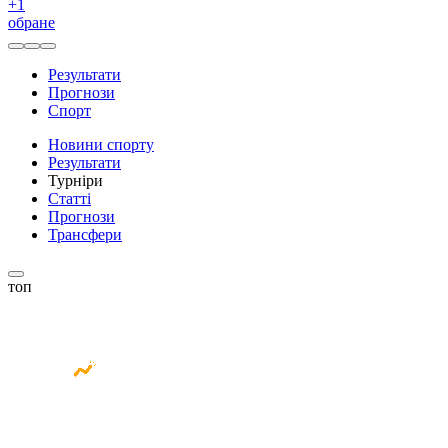
+
1
обране
Результати
Прогнози
Спорт
Новини спорту
Результати
Турніри
Статті
Прогнози
Трансфери
топ