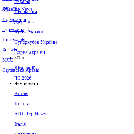
Україна
Франція
ЛЧ - Top News
Перша ліга
Нідерланди
Друга ліга
Туреччина
Кубок України
Португалія
Суперкубок України
Бельгія
Збірна України
Збірні
МЛС
Ліга націй
Саудівська Аравія
ЧС 2026
Чемпіонати
Англія
Іспанія
АПЛ Top News
Італія