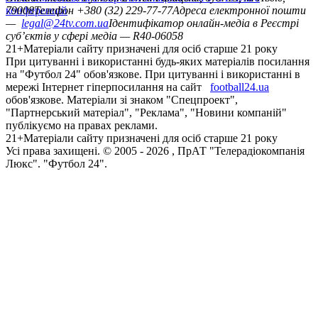
конференцій
79008
Телефон +380 (32) 229-77-77
Адреса електронної пошти
—
legal@24tv.com.ua
Ідентифікатор онлайн-медіа в Реєстрі
суб’єктів у сфері медіа — R40-06058
21+
Матеріали сайту призначені для осіб старше 21 року
При цитуванні і використанні будь-яких матеріалів посилання
на "Футбол 24" обов'язкове. При цитуванні і використанні в
мережі Інтернет гіперпосилання на сайт
football24.ua
обов'язкове. Матеріали зі знаком "Спецпроект",
"Партнерський матеріал", "Реклама", "Новини компаній"
публікуємо на правах реклами.
21+
Матеріали сайту призначені для осіб старше 21 року
Усi права захищенi. © 2005 -
2026
, ПрАТ "Телерадіокомпанія
Люкс". "Футбол 24".