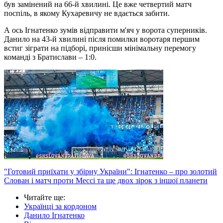
був замінений на 66-й хвилині. Це вже четвертий матч
поспіль, в якому Кухаревичу не вдається забити.
А ось Ігнатенко зумів відправити м'яч у ворота суперників.
Данило на 43-й хвилині після помилки воротаря першим
встиг зіграти на підборі, принісши мінімальну перемогу
команді з Братислави – 1:0.
"Готовий приїхати у збірну України": Ігнатенко – про золотий
Слован і матч проти Мессі та ще двох зірок з іншої планети
Читайте ще
:
Українці за кордоном
Данило Ігнатенко