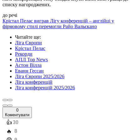
списку нагороджених.
до речі
Крістал Пелас виграв Лігу конференцій – англійці у
фірмовому стилі перемогли Райо Вальєкано
Читайте ще
:
Ліга Європи
Крістал Пелас
Рекорди
АПЛ Top News
Астон Вілла
Еванн Гессан
Ліга Європи 2025/2026
Ліга конференцій
Ліга конференцій 2025/2026
0
Коментувати
️👍
30
️🔥
8
9