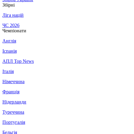
Збірні
Ліга націй
ЧС 2026
Чемпіонати
Англія
Іспанія
АПЛ Top News
Італія
Німеччина
Франція
Нідерланди
Туреччина
Португалія
Бельгія