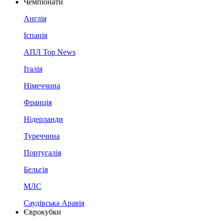
Чемпіонати
Англія
Іспанія
АПЛ Top News
Італія
Німеччина
Франція
Нідерланди
Туреччина
Португалія
Бельгія
МЛС
Саудівська Аравія
Єврокубки