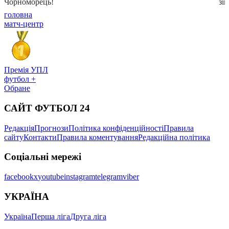
головна
матч-центр
Премія УПЛ
футбол +
Обране
САЙТ ФУТБОЛ 24
Редакція
Прогнози
Політика конфіденційності
Правила
сайту
Контакти
Правила коментування
Редакційна політика
Соціальні мережі
facebook
x
youtube
instagram
telegram
viber
УКРАЇНА
Україна
Перша ліга
Друга ліга