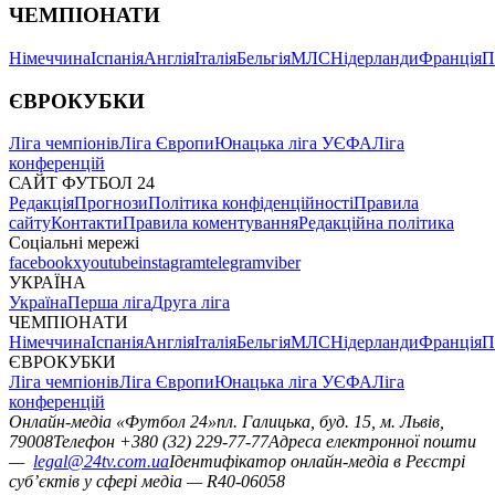
ЧЕМПІОНАТИ
Німеччина
Іспанія
Англія
Італія
Бельгія
МЛС
Нідерланди
Франція
П
ЄВРОКУБКИ
Ліга чемпіонів
Ліга Європи
Юнацька ліга УЄФА
Ліга
конференцій
САЙТ ФУТБОЛ 24
Редакція
Прогнози
Політика конфіденційності
Правила
сайту
Контакти
Правила коментування
Редакційна політика
Соціальні мережі
facebook
x
youtube
instagram
telegram
viber
УКРАЇНА
Україна
Перша ліга
Друга ліга
ЧЕМПІОНАТИ
Німеччина
Іспанія
Англія
Італія
Бельгія
МЛС
Нідерланди
Франція
П
ЄВРОКУБКИ
Ліга чемпіонів
Ліга Європи
Юнацька ліга УЄФА
Ліга
конференцій
Онлайн-медіа «Футбол 24»
пл. Галицька, буд. 15, м. Львів,
79008
Телефон +380 (32) 229-77-77
Адреса електронної пошти
—
legal@24tv.com.ua
Ідентифікатор онлайн-медіа в Реєстрі
суб’єктів у сфері медіа — R40-06058