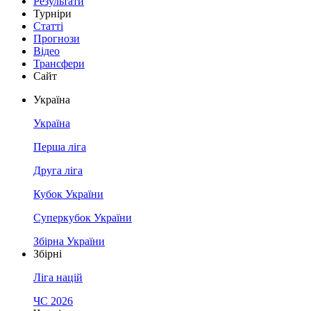
Результати
Турніри
Статті
Прогнози
Відео
Трансфери
Сайт
Україна
Україна
Перша ліга
Друга ліга
Кубок України
Суперкубок України
Збірна України
Збірні
Ліга націй
ЧС 2026