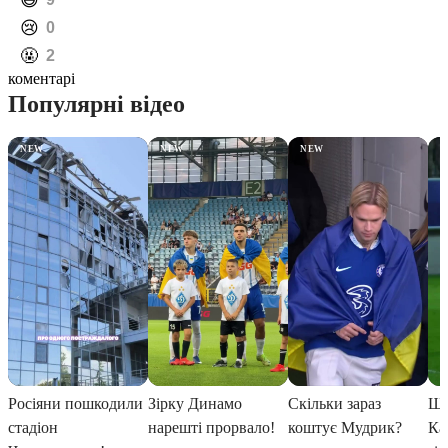
️😄
️😢
0
️🤬
2
коментарі