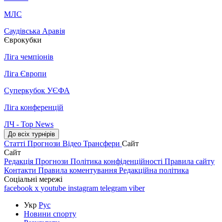
МЛС
Саудівська Аравія
Єврокубки
Ліга чемпіонів
Ліга Європи
Суперкубок УЄФА
Ліга конференцій
ЛЧ - Top News
До всіх турнірів
Статті
Прогнози
Відео
Трансфери
Сайт
Сайт
Редакція
Прогнози
Політика конфіденційності
Правила сайту
Контакти
Правила коментування
Редакційна політика
Соціальні мережі
facebook
x
youtube
instagram
telegram
viber
Укр
Рус
Новини спорту