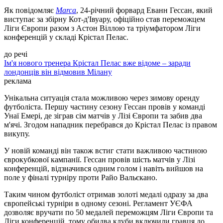
Як повідомляє
Marca
, 24-річний форвард Еванн Гессан, який
виступає за збірну Кот-д'Івуару, офіційно став переможцем
Ліги Європи разом з Астон Віллою та тріумфатором Ліги
конференцій у складі Крістал Пелас.
до речі
Ім'я нового тренера Крістал Пелас вже відоме – заради
лондонців він відмовив Мілану
реклама
Унікальна ситуація стала можливою через зимову оренду
футболіста. Першу частину сезону Гессан провів у команді
Унаї Емері, де зіграв сім матчів у Лізі Європи та забив два
м'ячі. Згодом нападник перебрався до Крістал Пелас із правом
викупу.
У новій команді він також встиг стати важливою частиною
єврокубкової кампанії. Гессан провів шість матчів у Лізі
конференцій, відзначився одним голом і навіть вийшов на
поле у фіналі турніру проти Райо Вальєкано.
Таким чином футболіст отримав золоті медалі одразу за два
європейські турніри в одному сезоні. Регламент УЄФА
дозволяє вручати по 50 медалей переможцям Ліги Європи та
Ліги конференцій, тому обидва клуби включили гравця до