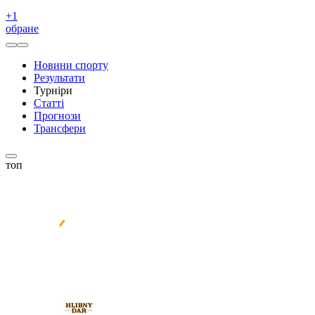
+
1
обране
Новини спорту
Результати
Турніри
Статті
Прогнози
Трансфери
топ