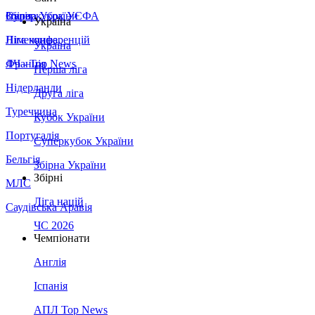
Збірна України
Італія
Суперкубок УЄФА
Україна
Німеччина
Ліга конференцій
Україна
Франція
ЛЧ - Top News
Перша ліга
Нідерланди
Друга ліга
Туреччина
Кубок України
Португалія
Суперкубок України
Бельгія
Збірна України
Збірні
МЛС
Ліга націй
Саудівська Аравія
ЧС 2026
Чемпіонати
Англія
Іспанія
АПЛ Top News