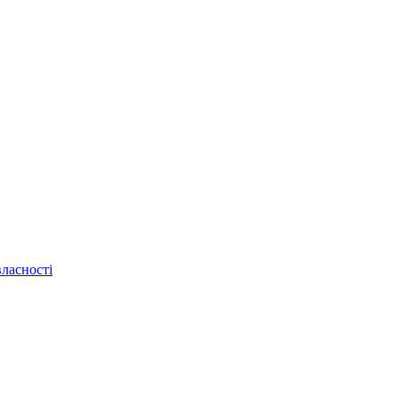
ласності