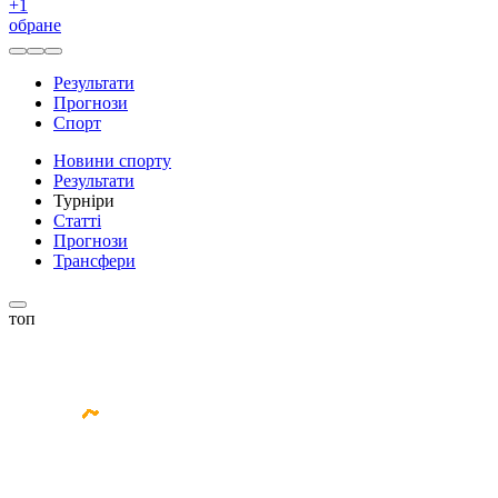
+
1
обране
Результати
Прогнози
Спорт
Новини спорту
Результати
Турніри
Статті
Прогнози
Трансфери
топ