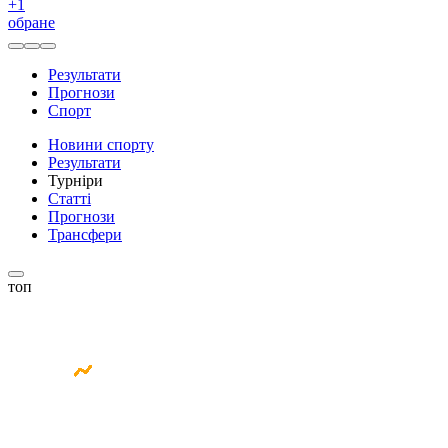
+
1
обране
Результати
Прогнози
Спорт
Новини спорту
Результати
Турніри
Статті
Прогнози
Трансфери
топ