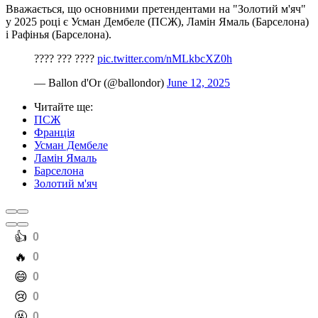
Вважається, що основними претендентами на "Золотий м'яч"
у 2025 році є Усман Дембеле (ПСЖ), Ламін Ямаль (Барселона)
і Рафінья (Барселона).
???? ??? ????
pic.twitter.com/nMLkbcXZ0h
— Ballon d'Or (@ballondor)
June 12, 2025
Читайте ще
:
ПСЖ
Франція
Усман Дембеле
Ламін Ямаль
Барселона
Золотий м'яч
️👍
0
️🔥
0
️😄
0
️😢
0
️🤬
0