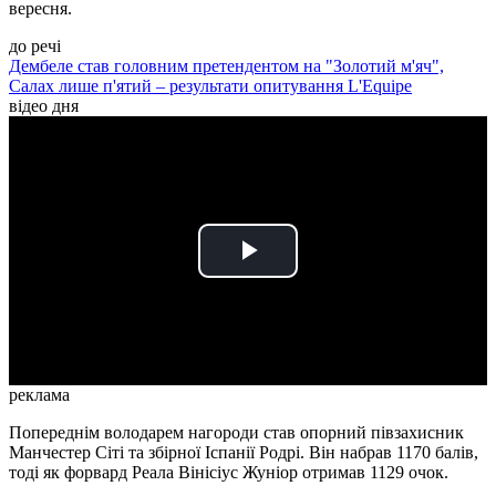
вересня.
до речі
Дембеле став головним претендентом на "Золотий м'яч",
Салах лише п'ятий – результати опитування L'Equipe
відео дня
Play
Video
реклама
Попереднім володарем нагороди став опорний півзахисник
Манчестер Сіті та збірної Іспанії Родрі. Він набрав 1170 балів,
тоді як форвард Реала Вінісіус Жуніор отримав 1129 очок.