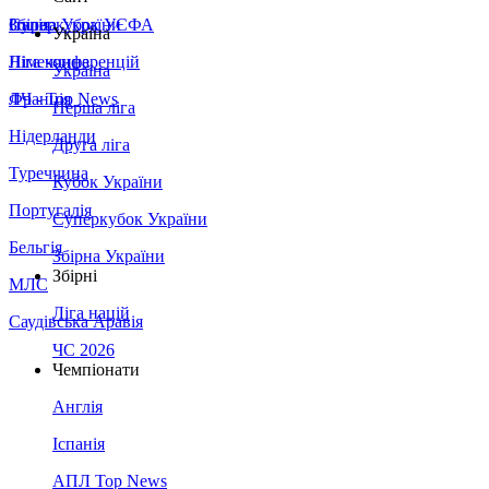
Збірна України
Італія
Суперкубок УЄФА
Україна
Німеччина
Ліга конференцій
Україна
Франція
ЛЧ - Top News
Перша ліга
Нідерланди
Друга ліга
Туреччина
Кубок України
Португалія
Суперкубок України
Бельгія
Збірна України
Збірні
МЛС
Ліга націй
Саудівська Аравія
ЧС 2026
Чемпіонати
Англія
Іспанія
АПЛ Top News