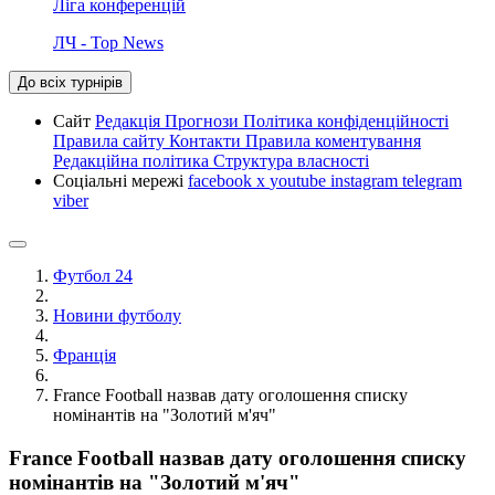
Ліга конференцій
ЛЧ - Top News
До всіх турнірів
Сайт
Редакція
Прогнози
Політика конфіденційності
Правила сайту
Контакти
Правила коментування
Редакційна політика
Структура власності
Соціальні мережі
facebook
x
youtube
instagram
telegram
viber
Футбол 24
Новини футболу
Франція
France Football назвав дату оголошення списку
номінантів на "Золотий м'яч"
France Football назвав дату оголошення списку
номінантів на "Золотий м'яч"