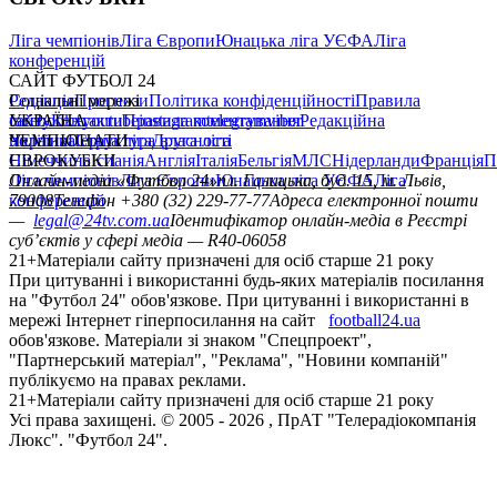
Ліга чемпіонів
Ліга Європи
Юнацька ліга УЄФА
Ліга
конференцій
САЙТ ФУТБОЛ 24
Редакція
Соціальні мережі
Прогнози
Політика конфіденційності
Правила
сайту
facebook
УКРАЇНА
Контакти
x
youtube
Правила коментування
instagram
telegram
viber
Редакційна
політика
Україна
ЧЕМПІОНАТИ
Перша ліга
Структура власності
Друга ліга
Німеччина
ЄВРОКУБКИ
Іспанія
Англія
Італія
Бельгія
МЛС
Нідерланди
Франція
П
Ліга чемпіонів
Онлайн-медіа «Футбол 24»
Ліга Європи
Юнацька ліга УЄФА
пл. Галицька, буд. 15, м. Львів,
Ліга
конференцій
79008
Телефон +380 (32) 229-77-77
Адреса електронної пошти
—
legal@24tv.com.ua
Ідентифікатор онлайн-медіа в Реєстрі
суб’єктів у сфері медіа — R40-06058
21+
Матеріали сайту призначені для осіб старше 21 року
При цитуванні і використанні будь-яких матеріалів посилання
на "Футбол 24" обов'язкове. При цитуванні і використанні в
мережі Інтернет гіперпосилання на сайт
football24.ua
обов'язкове. Матеріали зі знаком "Спецпроект",
"Партнерський матеріал", "Реклама", "Новини компаній"
публікуємо на правах реклами.
21+
Матеріали сайту призначені для осіб старше 21 року
Усi права захищенi. © 2005 -
2026
, ПрАТ "Телерадіокомпанія
Люкс". "Футбол 24".