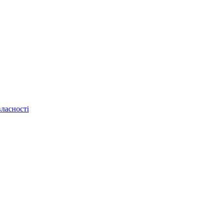
ласності