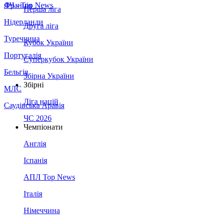
Франція
ЛЧ - Top News
Перша ліга
Нідерланди
Друга ліга
Туреччина
Кубок України
Португалія
Суперкубок України
Бельгія
Збірна України
Збірні
МЛС
Ліга націй
Саудівська Аравія
ЧС 2026
Чемпіонати
Англія
Іспанія
АПЛ Top News
Італія
Німеччина