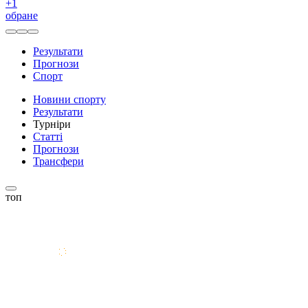
+
1
обране
Результати
Прогнози
Спорт
Новини спорту
Результати
Турніри
Статті
Прогнози
Трансфери
топ