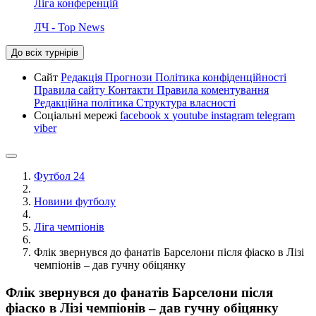
Ліга конференцій
ЛЧ - Top News
До всіх турнірів
Сайт
Редакція
Прогнози
Політика конфіденційності
Правила сайту
Контакти
Правила коментування
Редакційна політика
Структура власності
Соціальні мережі
facebook
x
youtube
instagram
telegram
viber
Футбол 24
Новини футболу
Ліга чемпіонів
Флік звернувся до фанатів Барселони після фіаско в Лізі
чемпіонів – дав гучну обіцянку
Флік звернувся до фанатів Барселони після
фіаско в Лізі чемпіонів – дав гучну обіцянку