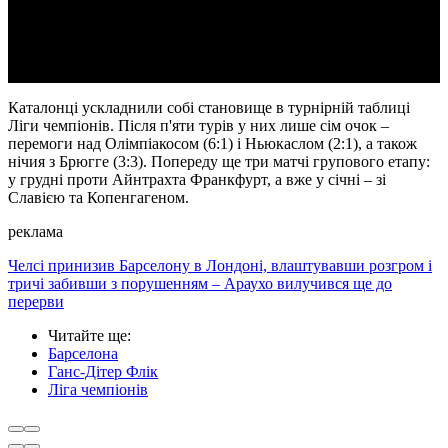
Video
Каталонці ускладнили собі становище в турнірній таблиці
Ліги чемпіонів. Після п'яти турів у них лише сім очок –
перемоги над Олімпіакосом (6:1) і Ньюкаслом (2:1), а також
нічия з Брюгге (3:3). Попереду ще три матчі групового етапу:
у грудні проти Айнтрахта Франкфурт, а вже у січні – зі
Славією та Копенгагеном.
реклама
Челсі принизив Барселону в Лондоні, влаштувавши розгром і
тричі забивши з порушенням – Араухо вилучився ще до
перерви
Читайте ще
:
Барселона
Ганс-Дітер Флік
Ліга чемпіонів