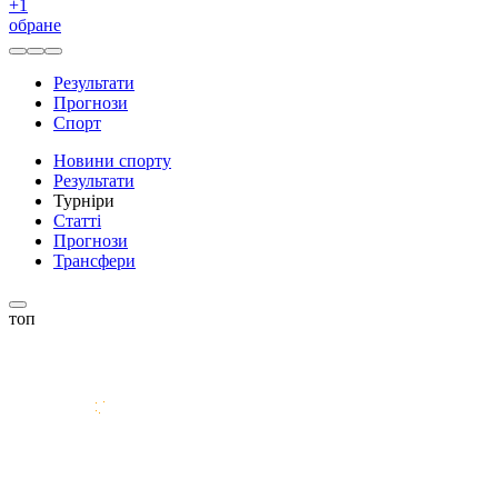
+
1
обране
Результати
Прогнози
Спорт
Новини спорту
Результати
Турніри
Статті
Прогнози
Трансфери
топ