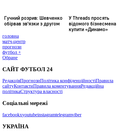
головна
матч-центр
прогнози
футбол +
Обране
САЙТ ФУТБОЛ 24
Редакція
Прогнози
Політика конфіденційності
Правила
сайту
Контакти
Правила коментування
Редакційна
політика
Структура власності
Соціальні мережі
facebook
x
youtube
instagram
telegram
viber
УКРАЇНА