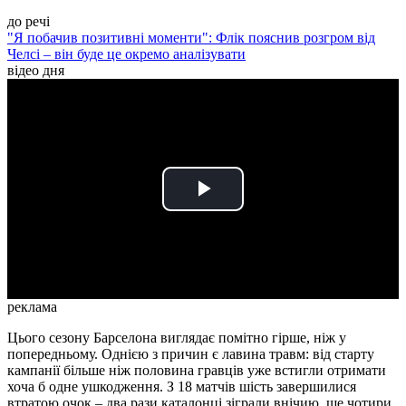
до речі
"Я побачив позитивні моменти": Флік пояснив розгром від
Челсі – він буде це окремо аналізувати
відео дня
Play
Video
реклама
Цього сезону Барселона виглядає помітно гірше, ніж у
попередньому. Однією з причин є лавина травм: від старту
кампанії більше ніж половина гравців уже встигли отримати
хоча б одне ушкодження. З 18 матчів шість завершилися
втратою очок – два рази каталонці зіграли внічию, ще чотири