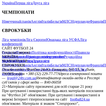
Україна
Перша ліга
Друга ліга
ЧЕМПІОНАТИ
Німеччина
Іспанія
Англія
Італія
Бельгія
МЛС
Нідерланди
Франція
П
ЄВРОКУБКИ
Ліга чемпіонів
Ліга Європи
Юнацька ліга УЄФА
Ліга
конференцій
САЙТ ФУТБОЛ 24
Редакція
Соціальні мережі
Прогнози
Політика конфіденційності
Правила
сайту
facebook
УКРАЇНА
Контакти
x
youtube
Правила коментування
instagram
telegram
viber
Редакційна
політика
Україна
ЧЕМПІОНАТИ
Перша ліга
Структура власності
Друга ліга
Німеччина
ЄВРОКУБКИ
Іспанія
Англія
Італія
Бельгія
МЛС
Нідерланди
Франція
П
Ліга чемпіонів
Онлайн-медіа «Футбол 24»
Ліга Європи
Юнацька ліга УЄФА
пл. Галицька, буд. 15, м. Львів,
Ліга
конференцій
79008
Телефон +380 (32) 229-77-77
Адреса електронної пошти
—
legal@24tv.com.ua
Ідентифікатор онлайн-медіа в Реєстрі
суб’єктів у сфері медіа — R40-06058
21+
Матеріали сайту призначені для осіб старше 21 року
При цитуванні і використанні будь-яких матеріалів посилання
на "Футбол 24" обов'язкове. При цитуванні і використанні в
мережі Інтернет гіперпосилання на сайт
football24.ua
обов'язкове. Матеріали зі знаком "Спецпроект",