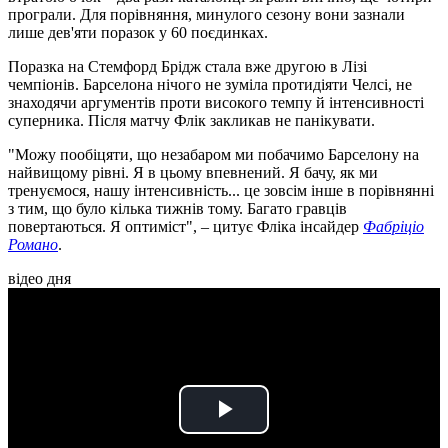
програли. Для порівняння, минулого сезону вони зазнали
лише дев'яти поразок у 60 поєдинках.
Поразка на Стемфорд Брідж стала вже другою в Лізі
чемпіонів. Барселона нічого не зуміла протидіяти Челсі, не
знаходячи аргументів проти високого темпу й інтенсивності
суперника. Після матчу Флік закликав не панікувати.
"Можу пообіцяти, що незабаром ми побачимо Барселону на
найвищому рівні. Я в цьому впевнений. Я бачу, як ми
тренуємося, нашу інтенсивність... це зовсім інше в порівнянні
з тим, що було кілька тижнів тому. Багато гравців
повертаються. Я оптиміст", – цитує Фліка інсайдер
Фабріціо
Романо
.
відео дня
Play