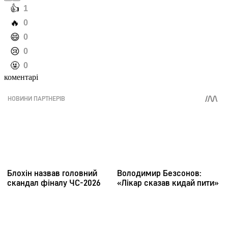
️👍
1
️🔥
0
️😄
0
️😢
0
️🤬
0
коментарі