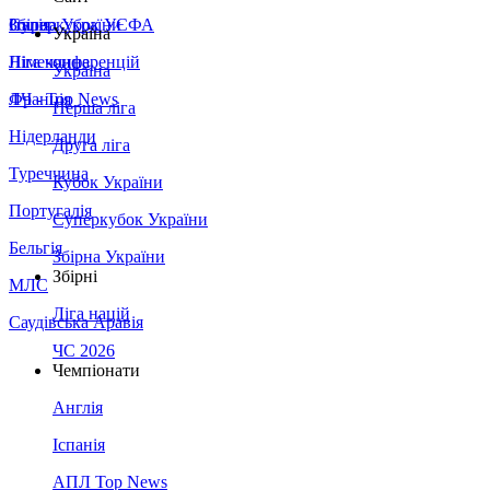
Збірна України
Італія
Суперкубок УЄФА
Україна
Німеччина
Ліга конференцій
Україна
Франція
ЛЧ - Top News
Перша ліга
Нідерланди
Друга ліга
Туреччина
Кубок України
Португалія
Суперкубок України
Бельгія
Збірна України
Збірні
МЛС
Ліга націй
Саудівська Аравія
ЧС 2026
Чемпіонати
Англія
Іспанія
АПЛ Top News