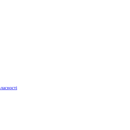
ласності