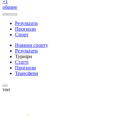
+
1
обране
Результати
Прогнози
Спорт
Новини спорту
Результати
Турніри
Статті
Прогнози
Трансфери
топ