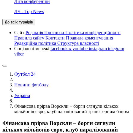
Ліга конференцій
ЛЧ - Top News
До всіх турнірів
Сайт
Редакція
Прогнози
Політика конфіденційності
Правила сайту
Контакти
Правила коментування
Редакційна політика
Структура власності
Соціальні мережі
facebook
x
youtube
instagram
telegram
viber
Футбол 24
Новини футболу
Україна
Фінансова прірва Ворскли – борги сягнули кількох
мільйонів євро, клуб паралізований трансферним баном
Фінансова прірва Ворскли – борги сягнули
кількох мільйонів євро, клуб паралізований