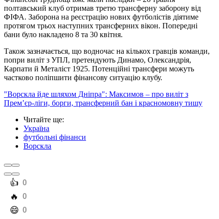
полтавський клуб отримав третю трансферну заборону від
ФІФА. Заборона на реєстрацію нових футболістів діятиме
протягом трьох наступних трансферних вікон. Попередні
бани було накладено 8 та 30 квітня.
Також зазначається, що водночас на кількох гравців команди,
попри виліт з УПЛ, претендують Динамо, Олександрія,
Карпати й Металіст 1925. Потенційні трансфери можуть
частково поліпшити фінансову ситуацію клубу.
"Ворскла йде шляхом Дніпра": Максимов – про виліт з
Прем’єр-ліги, борги, трансферний бан і красномовну тишу
Читайте ще
:
Україна
футбольні фінанси
Ворскла
️👍
0
️🔥
0
️😄
0