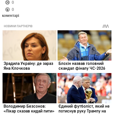
️😢
0
️🤬
0
коментарі