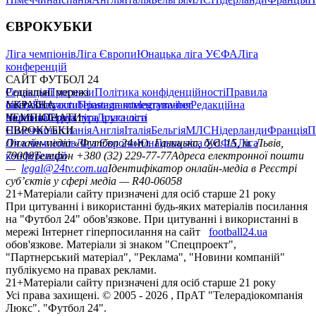
ЄВРОКУБКИ
Ліга чемпіонів
Ліга Європи
Юнацька ліга УЄФА
Ліга
конференцій
САЙТ ФУТБОЛ 24
Редакція
Соціальні мережі
Прогнози
Політика конфіденційності
Правила
сайту
facebook
УКРАЇНА
Контакти
x
youtube
Правила коментування
instagram
telegram
viber
Редакційна
політика
Україна
ЧЕМПІОНАТИ
Перша ліга
Структура власності
Друга ліга
Німеччина
ЄВРОКУБКИ
Іспанія
Англія
Італія
Бельгія
МЛС
Нідерланди
Франція
П
Ліга чемпіонів
Онлайн-медіа «Футбол 24»
Ліга Європи
Юнацька ліга УЄФА
пл. Галицька, буд. 15, м. Львів,
Ліга
конференцій
79008
Телефон +380 (32) 229-77-77
Адреса електронної пошти
—
legal@24tv.com.ua
Ідентифікатор онлайн-медіа в Реєстрі
суб’єктів у сфері медіа — R40-06058
21+
Матеріали сайту призначені для осіб старше 21 року
При цитуванні і використанні будь-яких матеріалів посилання
на "Футбол 24" обов'язкове. При цитуванні і використанні в
мережі Інтернет гіперпосилання на сайт
football24.ua
обов'язкове. Матеріали зі знаком "Спецпроект",
"Партнерський матеріал", "Реклама", "Новини компаній"
публікуємо на правах реклами.
21+
Матеріали сайту призначені для осіб старше 21 року
Усi права захищенi. © 2005 -
2026
, ПрАТ "Телерадіокомпанія
Люкс". "Футбол 24".