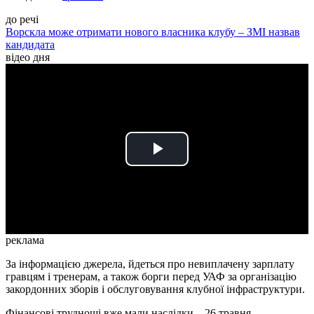
до речі
Ворскла може отримати нового власника клубу – ЗМІ назвав
кандидата
відео дня
Play
Video
реклама
За інформацією джерела, йдеться про невиплачену зарплату
гравцям і тренерам, а також борги перед УАФ за організацію
закордонних зборів і обслуговування клубної інфраструктури.
Фінансові труднощі вже мали наслідки – 26 травня