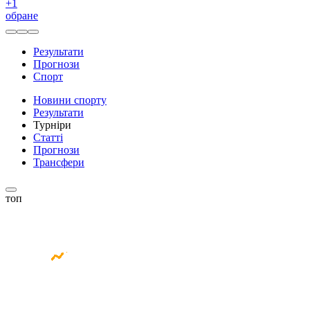
+
1
обране
Результати
Прогнози
Спорт
Новини спорту
Результати
Турніри
Статті
Прогнози
Трансфери
топ