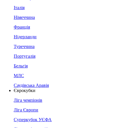
Італія
Німеччина
Франція
Нідерланди
Туреччина
Португалія
Бельгія
МЛС
Саудівська Аравія
Єврокубки
Ліга чемпіонів
Ліга Європи
Суперкубок УЄФА