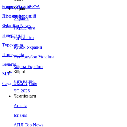
Збірна України
Італія
Суперкубок УЄФА
Україна
Німеччина
Ліга конференцій
Україна
Франція
ЛЧ - Top News
Перша ліга
Нідерланди
Друга ліга
Туреччина
Кубок України
Португалія
Суперкубок України
Бельгія
Збірна України
Збірні
МЛС
Ліга націй
Саудівська Аравія
ЧС 2026
Чемпіонати
Англія
Іспанія
АПЛ Top News