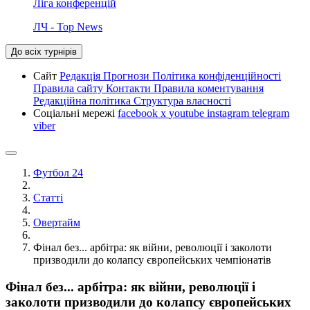
Ліга конференцій
ЛЧ - Top News
До всіх турнірів
Сайт
Редакція
Прогнози
Політика конфіденційності
Правила сайту
Контакти
Правила коментування
Редакційна політика
Структура власності
Соціальні мережі
facebook
x
youtube
instagram
telegram
viber
Футбол 24
Статті
Овертайм
Фінал без... арбітра: як війни, революції і заколоти
призводили до колапсу європейських чемпіонатів
Фінал без... арбітра: як війни, революції і
заколоти призводили до колапсу європейських