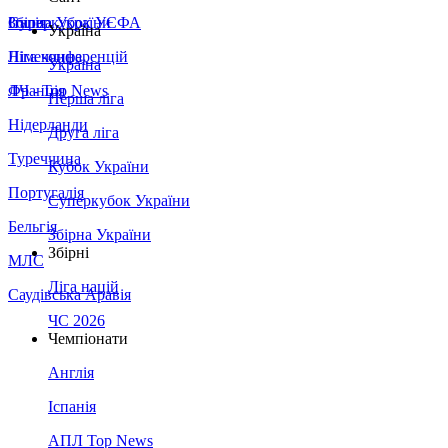
Збірна України
Італія
Суперкубок УЄФА
Україна
Німеччина
Ліга конференцій
Україна
Франція
ЛЧ - Top News
Перша ліга
Нідерланди
Друга ліга
Туреччина
Кубок України
Португалія
Суперкубок України
Бельгія
Збірна України
Збірні
МЛС
Ліга націй
Саудівська Аравія
ЧС 2026
Чемпіонати
Англія
Іспанія
АПЛ Top News