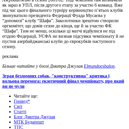
як зараз в УПЛ, після другого етапу за участю 6 команд. Вже
під час цього фінального турніру керівництво п’ятьох клубів
звинуватило президента Федерації Фуада Мусаєва у
“допомозі” клубу “Шафа”. Заколотники зрештою створили
оргкомітет, що довів сезон до кінця, ще й за участю ФК
“Шафа”. Тим не менш, оскільки ці матчі відбулися не під
егідою Федерації, УЄФА не визнав підсумки чемпіонату й не
пустив азербайджанські клуби до єврокубків наступного
сезону.
реклама
Більше читайте у блозі Дмитра Джулая
Elmundoesbalon
.
Зграя бездомних собак, "конструктивна" критика і
вольова перемога: екзотичний фінал чемпіонату, про який
ви не чули
Читайте ще
:
Гонвед*
Світ
Статті
Блог Дмитра Джулая
МТК Будапешт
ТПС