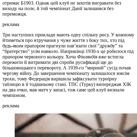
отримає Б1903. Однак цей клуб не захотів вигравати без
виходу на поле, й той чемпіонат Данії залишився без
переможця.
реклама
Три наступних приклади мають одну спільну рису. У кожному
йтиметься про втручання у чуже життя з боку тих, хто під
будь-яким прапором прагнули нав’язати свої “дружбу” та
“братерство” усім навколо. Наприкінці 1930-х це робилося під
прапором червоного кольору. Хоча
Фінляндія
вже встигла
пережити й витримати дві спроби русифікації ще до
більшовицького перевороту. А 1939-го “мирний” сусід почав
чергову війну. До завершення чемпіонату залишалося зовсім
трохи, тому Федерація вирішила зафіксувати турнірну
таблицю в її тодішньому стані. ТПС (Турку) випереджав ХІК
на два очки, мав матч у запасі, тож саме цей клуб визнали
чемпіоном.
реклама