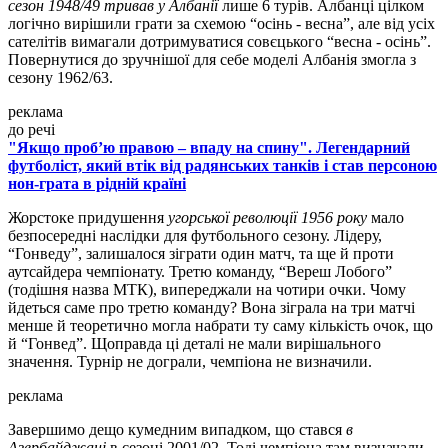
сезон 1948/49 тривав у Албанії
лише 6 турів. Албанці цілком
логічно вирішили грати за схемою “осінь - весна”, але від усіх
сателітів вимагали дотримуватися совєцького “весна - осінь”.
Повернутися до зручнішої для себе моделі Албанія змогла з
сезону 1962/63.
реклама
до речі
"Якщо проб’ю правою – впаду на спину". Легендарний
футболіст, який втік від радянських танків і став персоною
нон-грата в рідній країні
Жорстоке придушення
угорської революції 1956 року
мало
безпосередні наслідки для футбольного сезону. Лідеру,
“Гонведу”, залишалося зіграти один матч, та ще й проти
аутсайдера чемпіонату. Третю команду, “Вереш Лобого”
(тодішня назва МТК), випереджали на чотири очки. Чому
йдеться саме про третю команду? Вона зіграла на три матчі
менше й теоретично могла набрати ту саму кількість очок, що
й “Гонвед”. Щоправда ці деталі не мали вирішального
значення. Турнір не дограли, чемпіона не визначили.
реклама
Завершимо дещо кумедним випадком, що стався
в
Азербайджані
в сезоні 2001/02. Тоді чемпіона там визначали