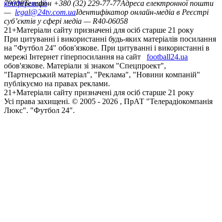
конференцій
79008
Телефон +380 (32) 229-77-77
Адреса електронної пошти
—
legal@24tv.com.ua
Ідентифікатор онлайн-медіа в Реєстрі
суб’єктів у сфері медіа — R40-06058
21+
Матеріали сайту призначені для осіб старше 21 року
При цитуванні і використанні будь-яких матеріалів посилання
на "Футбол 24" обов'язкове. При цитуванні і використанні в
мережі Інтернет гіперпосилання на сайт
football24.ua
обов'язкове. Матеріали зі знаком "Спецпроект",
"Партнерський матеріал", "Реклама", "Новини компаній"
публікуємо на правах реклами.
21+
Матеріали сайту призначені для осіб старше 21 року
Усi права захищенi. © 2005 -
2026
, ПрАТ "Телерадіокомпанія
Люкс". "Футбол 24".