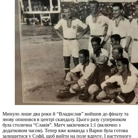
Минуло лише два роки й “Владислав” вийшов до фіналу та
знову опинився в центрі скандалу. Цього разу суперником
була столична “Славія”. Матч закінчився 1:1 (включно з
додатковим часом). Тепер вже команда з Варни була готова
залишитися у Софії, щоб вийти на поле вдруге. І наступного