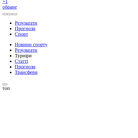
+
1
обране
Результати
Прогнози
Спорт
Новини спорту
Результати
Турніри
Статті
Прогнози
Трансфери
топ