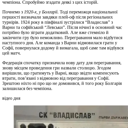
чемпіона. Спробуймо згадати деякі з цих історій.
Почнемо з
1920-х, у Болгарії
. Тоді переможця національної
першості визначали завдяки плей-оф після регіональних
турнірів. 1924 року в півфіналі зустрілися “Владислав” з
Варни та софійський “Левськи”. Після нічиєї в основний час
потрібно було зіграти додатковий. Але вже стемніло й
закінчити гру було неможливо. Перегравання мало відбутися
наступного дня. Але команда з Варни відмовилася грати у
Софії, повернулася додому й вимагала, щоб саме там відбувся
цей матч.
Федерація спочатку призначила нову дату для перегравання,
знову місцем проведення гри назвали столицю. Згодом
вирішили, що гратимуть у Варні, якщо звідти компенсують
втрати, пов’язані з відмовою від перегравання у Софії.
Зрештою ніхто ні про що не домовився, й того року Болгарія
залишилася без чемпіона.
відео дня