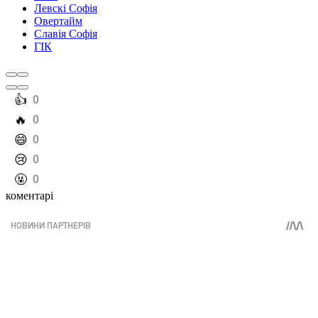
Левскі Софія
Овертайм
Славія Софія
ГІК
️👍
0
️🔥
0
️😄
0
️😢
0
️🤬
0
коментарі