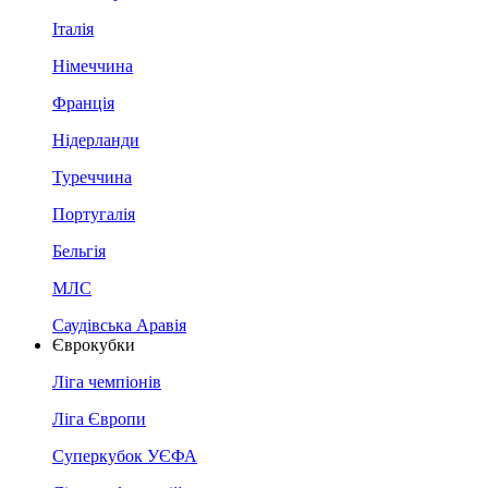
Італія
Німеччина
Франція
Нідерланди
Туреччина
Португалія
Бельгія
МЛС
Саудівська Аравія
Єврокубки
Ліга чемпіонів
Ліга Європи
Суперкубок УЄФА