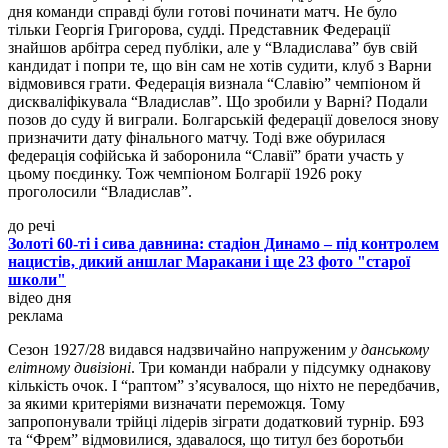
дня команди справді були готові починати матч. Не було
тільки Георгія Григорова, судді. Представник Федерації
знайшов арбітра серед публіки, але у “Владислава” був свій
кандидат і попри те, що він сам не хотів судити, клуб з Варни
відмовився грати. Федерація визнала “Славію” чемпіоном й
дискваліфікувала “Владислав”. Що зробили у Варні? Подали
позов до суду й виграли. Болгарській федерації довелося знову
призначити дату фінального матчу. Тоді вже обурилася
федерація софійська й заборонила “Славії” брати участь у
цьому поєдинку. Тож чемпіоном Болгарії 1926 року
проголосили “Владислав”.
до речі
Золоті 60-ті і сива давнина: стадіон Динамо – під контролем
нацистів, дикий аншлаг Маракани і ще 23 фото "старої
школи"
відео дня
реклама
Сезон 1927/28 видався надзвичайно напруженим
у данському
елітному дивізіоні
. Три команди набрали у підсумку однакову
кількість очок. І “раптом” з’ясувалося, що ніхто не передбачив,
за якими критеріями визначати переможця. Тому
запропонували трійці лідерів зіграти додатковий турнір. Б93
та “Фрем” відмовилися, здавалося, що титул без боротьби