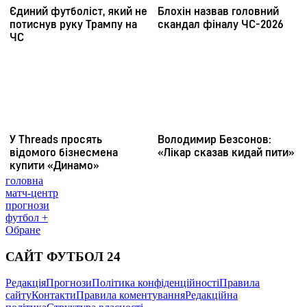
головна
матч-центр
прогнози
футбол +
Обране
САЙТ ФУТБОЛ 24
Редакція
Прогнози
Політика конфіденційності
Правила
сайту
Контакти
Правила коментування
Редакційна