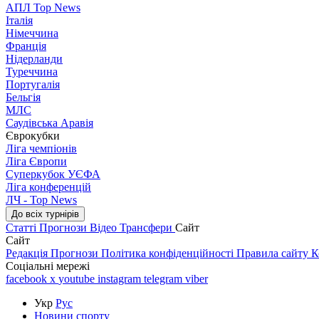
АПЛ Top News
Італія
Німеччина
Франція
Нідерланди
Туреччина
Португалія
Бельгія
МЛС
Саудівська Аравія
Єврокубки
Ліга чемпіонів
Ліга Європи
Суперкубок УЄФА
Ліга конференцій
ЛЧ - Top News
До всіх турнірів
Статті
Прогнози
Відео
Трансфери
Сайт
Сайт
Редакція
Прогнози
Політика конфіденційності
Правила сайту
К
Соціальні мережі
facebook
x
youtube
instagram
telegram
viber
Укр
Рус
Новини спорту