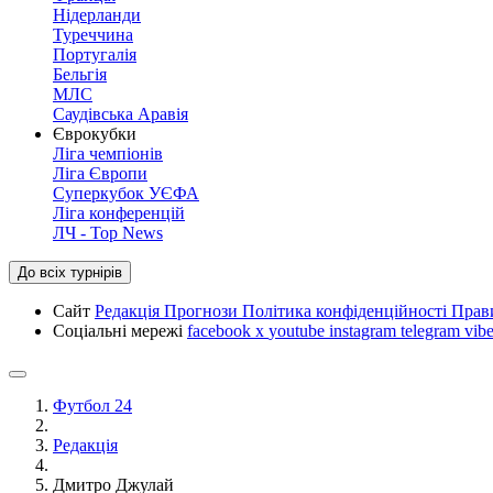
Нідерланди
Туреччина
Португалія
Бельгія
МЛС
Саудівська Аравія
Єврокубки
Ліга чемпіонів
Ліга Європи
Суперкубок УЄФА
Ліга конференцій
ЛЧ - Top News
До всіх турнірів
Сайт
Редакція
Прогнози
Політика конфіденційності
Прав
Соціальні мережі
facebook
x
youtube
instagram
telegram
vibe
Футбол 24
Редакція
Дмитро Джулай