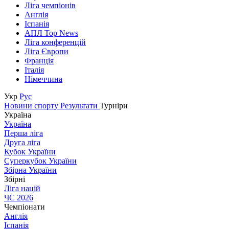
Ліга чемпіонів
Англія
Іспанія
АПЛ Top News
Ліга конференцій
Ліга Європи
Франція
Італія
Німеччина
Укр
Рус
Новини спорту
Результати
Турніри
Україна
Україна
Перша ліга
Друга ліга
Кубок України
Суперкубок України
Збірна України
Збірні
Ліга націй
ЧС 2026
Чемпіонати
Англія
Іспанія