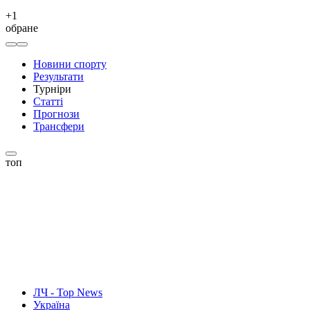
+
1
обране
Новини спорту
Результати
Турніри
Статті
Прогнози
Трансфери
топ
ЛЧ - Top News
Україна