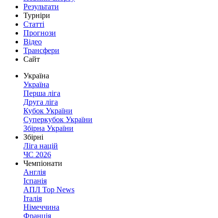
Результати
Турніри
Статті
Прогнози
Відео
Трансфери
Сайт
Україна
Україна
Перша ліга
Друга ліга
Кубок України
Суперкубок України
Збірна України
Збірні
Ліга націй
ЧС 2026
Чемпіонати
Англія
Іспанія
АПЛ Top News
Італія
Німеччина
Франція