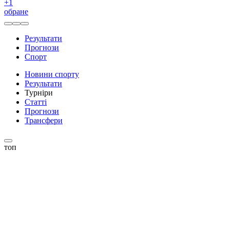
+
1
обране
Результати
Прогнози
Спорт
Новини спорту
Результати
Турніри
Статті
Прогнози
Трансфери
топ