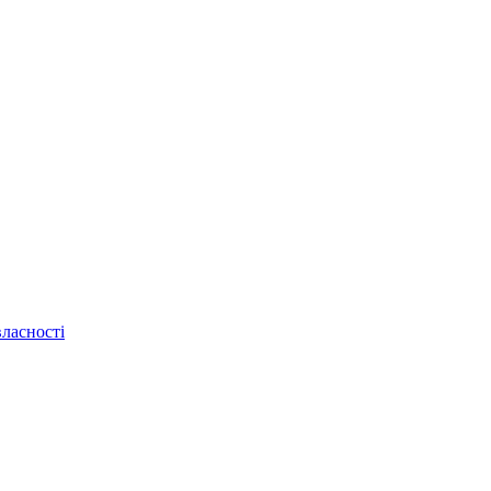
ласності