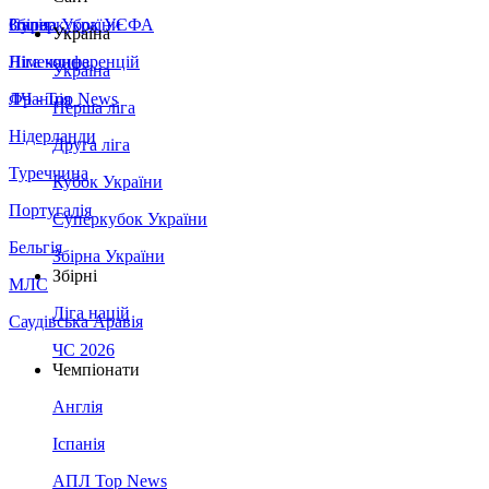
Збірна України
Італія
Суперкубок УЄФА
Україна
Німеччина
Ліга конференцій
Україна
Франція
ЛЧ - Top News
Перша ліга
Нідерланди
Друга ліга
Туреччина
Кубок України
Португалія
Суперкубок України
Бельгія
Збірна України
Збірні
МЛС
Ліга націй
Саудівська Аравія
ЧС 2026
Чемпіонати
Англія
Іспанія
АПЛ Top News