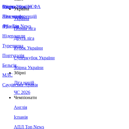
Збірна України
Італія
Суперкубок УЄФА
Україна
Німеччина
Ліга конференцій
Україна
Франція
ЛЧ - Top News
Перша ліга
Нідерланди
Друга ліга
Туреччина
Кубок України
Португалія
Суперкубок України
Бельгія
Збірна України
Збірні
МЛС
Ліга націй
Саудівська Аравія
ЧС 2026
Чемпіонати
Англія
Іспанія
АПЛ Top News