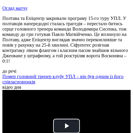
Огляд матчу
Полтава та Епіцентр закривали програму 15-го туру УПЛ. У
полтавців напередодні сталась трагедія – перестало битись
серце головного тренера команди Володимира Сисенка, тож
команду до гри готував Павло Матвійченко. Це вплинуло на
Полтаву, адже Епіцентр виглядав значно переконливіше та
повів у рахунку на 25-й хвилині. Сіфуентес розігнав
контратаку лівим флангом і класним пасом знайшов вільного
Джеоване у штрафному, а той розстріляв ворота Восконяна –
0:1!
до речі
Помер головний тренер клубу УПЛ – він був одним із його
співзасновників
відео дня
Play