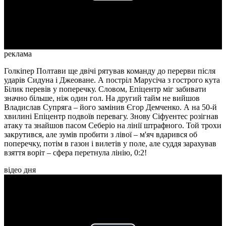
Video
реклама
Голкіпер Полтави ще двічі рятував команду до перерви після
ударів Сидуна і Джеоване. А постріл Марусіча з гострого кута
Білик перевів у поперечку. Словом, Епіцентр міг забивати
значно більше, ніж один гол. На другий тайм не вийшов
Владислав Супряга – його замінив Єгор Демченко. А на 50-й
хвилині Епіцентр подвоїв перевагу. Знову Сіфуентес розігнав
атаку та знайшов пасом Себеріо на лінії штрафного. Той трохи
закрутився, але зумів пробити з лівої – м'яч вдарився об
поперечку, потім в газон і вилетів у поле, але суддя зарахував
взяття воріт – сфера перетнула лінію, 0:2!
відео дня