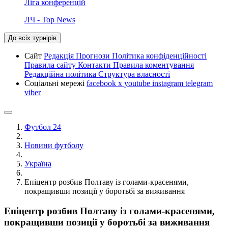
Ліга конференцій
ЛЧ - Top News
До всіх турнірів
Сайт
Редакція
Прогнози
Політика конфіденційності
Правила сайту
Контакти
Правила коментування
Редакційна політика
Структура власності
Соціальні мережі
facebook
x
youtube
instagram
telegram
viber
Футбол 24
Новини футболу
Україна
Епіцентр розбив Полтаву із голами-красенями,
покращивши позиції у боротьбі за виживання
Епіцентр розбив Полтаву із голами-красенями,
покращивши позиції у боротьбі за виживання