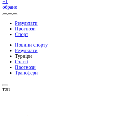
+
1
обране
Результати
Прогнози
Спорт
Новини спорту
Результати
Турніри
Статті
Прогнози
Трансфери
топ