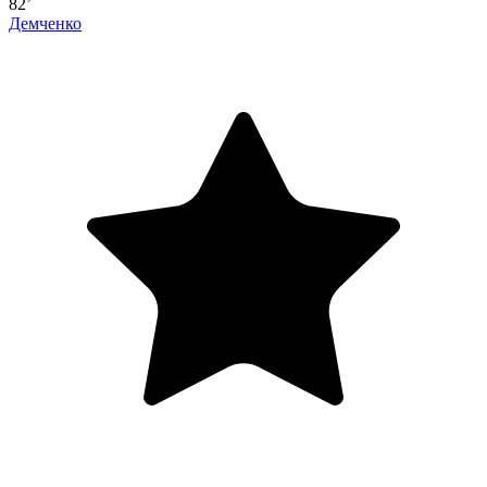
82’
Демченко