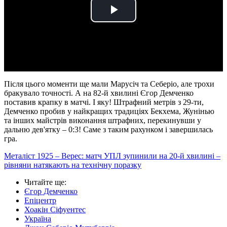
Play
Video
Після цього моменти ще мали Марусіч та Себеріо, але трохи
бракувало точності. А на 82-й хвилині Єгор Демченко
поставив крапку в матчі. І яку! Штрафний метрів з 29-ти,
Демченко пробив у найкращих традиціях Бекхема, Жунінью
та інших майстрів виконання штрафних, перекинувши у
дальню дев'ятку – 0:3! Саме з таким рахунком і завершилась
гра.
Металіст 1925 – Верес: матч УПЛ зупинили на 20-й хвилині –
рівняни натякають на технічну поразку
Читайте ще
:
Єгор Демченко
Епіцентр
Хоакін Сіфуентес
Україна