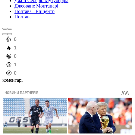
Джон Себеріо Мутуберріа
Джеоване Монтанарі
Полтава - Епіцентр
Полтава
️👍
0
️🔥
1
️😄
0
️😢
1
️🤬
0
коментарі