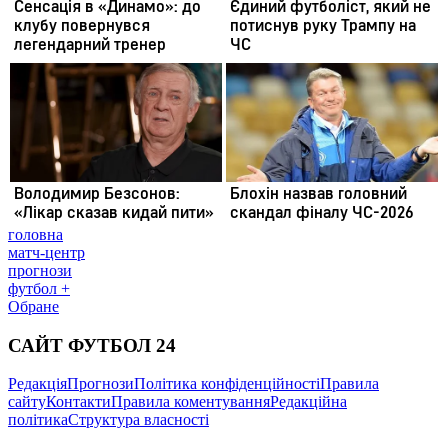
головна
матч-центр
прогнози
футбол +
Обране
САЙТ ФУТБОЛ 24
Редакція
Прогнози
Політика конфіденційності
Правила
сайту
Контакти
Правила коментування
Редакційна
політика
Структура власності