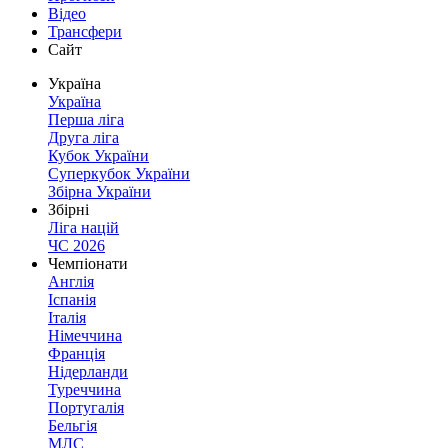
Відео
Трансфери
Сайт
Україна
Україна
Перша ліга
Друга ліга
Кубок України
Суперкубок України
Збірна України
Збірні
Ліга націй
ЧС 2026
Чемпіонати
Англія
Іспанія
Італія
Німеччина
Франція
Нідерланди
Туреччина
Португалія
Бельгія
МЛС