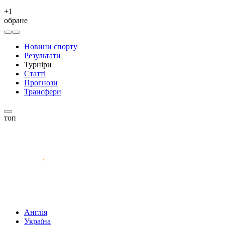
+
1
обране
Новини спорту
Результати
Турніри
Статті
Прогнози
Трансфери
топ
Англія
Україна