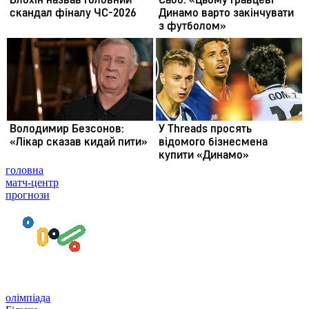
головна
матч-центр
прогнози
олімпіада