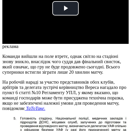
Play
Video
реклама
Команди вийшли на поле втретє, однак світло на стадіоні
знову зникло, внаслідок чого суддя дав фінальний свисток,
який означає, що гру не буде продовжено сьогодні. Всього
суперники встигли зіграти лише 20 хвилин матчу.
На робочій нараді за участю представників обох клубів,
арбітрів та делегата зустрічі керівництво Вереса нагадало про
пункт 6 статті №10 Регламенту УПЛ, у якому вказано, що
команді господарів може бути присуджена технічна поразка,
якщо не забезпечені належні умови для проведення матчу,
повідомляє
ТаТоТаке.