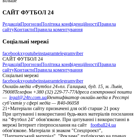
Більше
САЙТ ФУТБОЛ 24
Редакція
Прогнози
Політика конфіденційності
Правила
сайту
Контакти
Правила коментування
Соціальні мережі
facebook
x
youtube
instagram
telegram
viber
САЙТ ФУТБОЛ 24
Редакція
Прогнози
Політика конфіденційності
Правила
сайту
Контакти
Правила коментування
Соціальні мережі
facebook
x
youtube
instagram
telegram
viber
Онлайн-медіа «Футбол 24»
пл. Галицька, буд. 15, м. Львів,
79008
Телефон +380 (32) 229-77-77
Адреса електронної пошти
—
legal@24tv.com.ua
Ідентифікатор онлайн-медіа в Реєстрі
суб’єктів у сфері медіа — R40-06058
21+
Матеріали сайту призначені для осіб старше 21 року
При цитуванні і використанні будь-яких матеріалів посилання
на "Футбол 24" обов'язкове. При цитуванні і використанні в
мережі Інтернет гіперпосилання на сайт
football24.ua
обов'язкове. Матеріали зі знаком "Спецпроект",
"Партнерський матеріал", "Реклама" публікуємо на правах