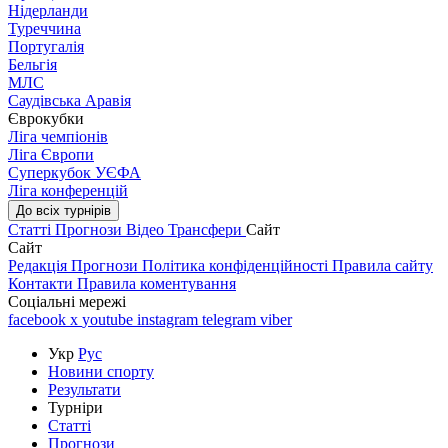
Нідерланди
Туреччина
Португалія
Бельгія
МЛС
Саудівська Аравія
Єврокубки
Ліга чемпіонів
Ліга Європи
Суперкубок УЄФА
Ліга конференцій
До всіх турнірів
Статті
Прогнози
Відео
Трансфери
Сайт
Сайт
Редакція
Прогнози
Політика конфіденційності
Правила сайту
Контакти
Правила коментування
Соціальні мережі
facebook
x
youtube
instagram
telegram
viber
Укр
Рус
Новини спорту
Результати
Турніри
Статті
Прогнози