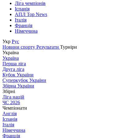
Ліга чемпіонів
Іспанія
АПЛ Top News
Італія
Франція
Німеччина
Укр
Рус
Новини спорту
Результати
Турніри
Україна
Україна
Перша ліга
Друга ліга
Кубок України
Суперкубок України
Збірна України
Збірні
Ліга націй
ЧС 2026
Чемпіонати
Англія
Іспанія
Італія
Німеччина
Франція