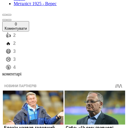
Металіст 1925 - Верес
0
Коментувати
️👍
2
️🔥
2
️😄
3
️😢
3
️🤬
4
коментарі