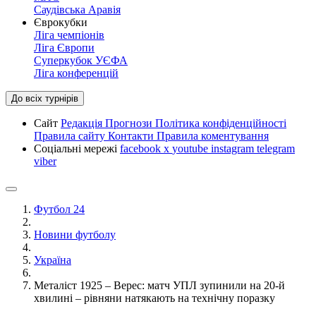
Саудівська Аравія
Єврокубки
Ліга чемпіонів
Ліга Європи
Суперкубок УЄФА
Ліга конференцій
До всіх турнірів
Сайт
Редакція
Прогнози
Політика конфіденційності
Правила сайту
Контакти
Правила коментування
Соціальні мережі
facebook
x
youtube
instagram
telegram
viber
Футбол 24
Новини футболу
Україна
Металіст 1925 – Верес: матч УПЛ зупинили на 20-й
хвилині – рівняни натякають на технічну поразку