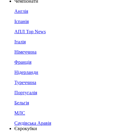
Чемпіонати
Англія
Іспанія
АПЛ Top News
Італія
Німеччина
Франція
Нідерланди
Туреччина
Португалія
Бельгія
МЛС
Саудівська Аравія
Єврокубки