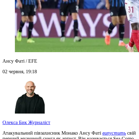
Ансу Фаті / EFE
02 червня, 19:18
Олекса Бик
Журналіст
Атакувальний півзахисник Монако Ансу Фаті
випустить
свій
перший музичний сингл як артист. Він називається Sea Como