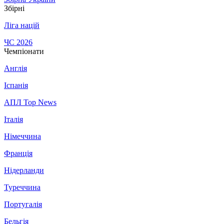
Збірні
Ліга націй
ЧС 2026
Чемпіонати
Англія
Іспанія
АПЛ Top News
Італія
Німеччина
Франція
Нідерланди
Туреччина
Португалія
Бельгія