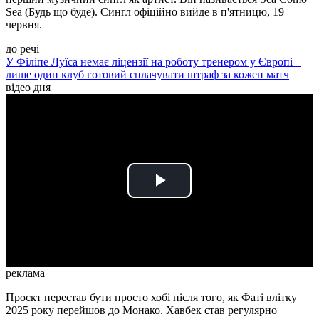
Sea (Будь що буде). Сингл офіційно вийде в п'ятницю, 19
червня.
до речі
У Філіпе Луїса немає ліцензії на роботу тренером у Європі –
лише один клуб готовий сплачувати штраф за кожен матч
відео дня
Play
Video
реклама
Проєкт перестав бути просто хобі після того, як Фаті влітку
2025 року перейшов до Монако. Хавбек став регулярно