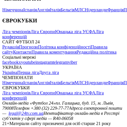
Німеччина
Іспанія
Англія
Італія
Бельгія
МЛС
Нідерланди
Франція
П
ЄВРОКУБКИ
Ліга чемпіонів
Ліга Європи
Юнацька ліга УЄФА
Ліга
конференцій
САЙТ ФУТБОЛ 24
Редакція
Прогнози
Політика конфіденційності
Правила
сайту
Контакти
Правила коментування
Редакційна політика
Соціальні мережі
facebook
x
youtube
instagram
telegram
viber
УКРАЇНА
Україна
Перша ліга
Друга ліга
ЧЕМПІОНАТИ
Німеччина
Іспанія
Англія
Італія
Бельгія
МЛС
Нідерланди
Франція
П
ЄВРОКУБКИ
Ліга чемпіонів
Ліга Європи
Юнацька ліга УЄФА
Ліга
конференцій
Онлайн-медіа «Футбол 24»
пл. Галицька, буд. 15, м. Львів,
79008
Телефон +380 (32) 229-77-77
Адреса електронної пошти
—
legal@24tv.com.ua
Ідентифікатор онлайн-медіа в Реєстрі
суб’єктів у сфері медіа — R40-06058
21+
Матеріали сайту призначені для осіб старше 21 року