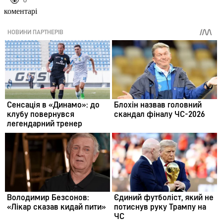
️🤬
коментарі