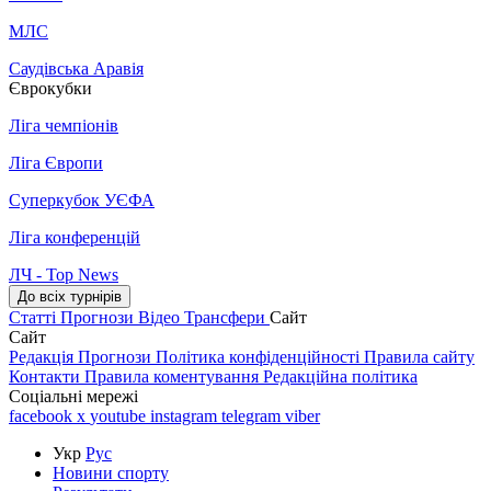
МЛС
Саудівська Аравія
Єврокубки
Ліга чемпіонів
Ліга Європи
Суперкубок УЄФА
Ліга конференцій
ЛЧ - Top News
До всіх турнірів
Статті
Прогнози
Відео
Трансфери
Сайт
Сайт
Редакція
Прогнози
Політика конфіденційності
Правила сайту
Контакти
Правила коментування
Редакційна політика
Соціальні мережі
facebook
x
youtube
instagram
telegram
viber
Укр
Рус
Новини спорту