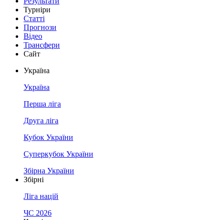
Результати
Турніри
Статті
Прогнози
Відео
Трансфери
Сайт
Україна
Україна
Перша ліга
Друга ліга
Кубок України
Суперкубок України
Збірна України
Збірні
Ліга націй
ЧС 2026