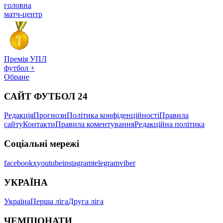
головна
матч-центр
Премія УПЛ
футбол +
Обране
САЙТ ФУТБОЛ 24
Редакція
Прогнози
Політика конфіденційності
Правила
сайту
Контакти
Правила коментування
Редакційна політика
Соціальні мережі
facebook
x
youtube
instagram
telegram
viber
УКРАЇНА
Україна
Перша ліга
Друга ліга
ЧЕМПІОНАТИ