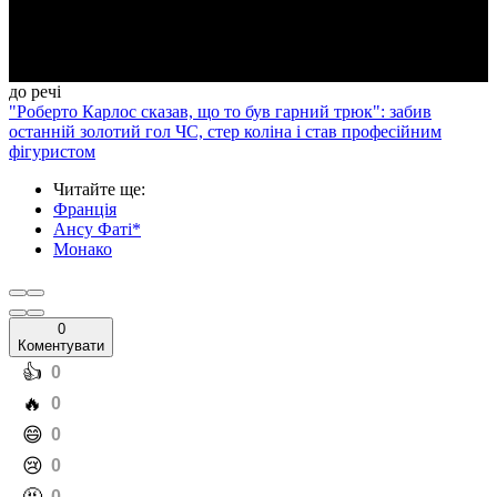
Video
до речі
"Роберто Карлос сказав, що то був гарний трюк": забив
останній золотий гол ЧС, стер коліна і став професійним
фігуристом
Читайте ще
:
Франція
Ансу Фаті*
Монако
0
Коментувати
️👍
0
️🔥
0
️😄
0
️😢
0
0