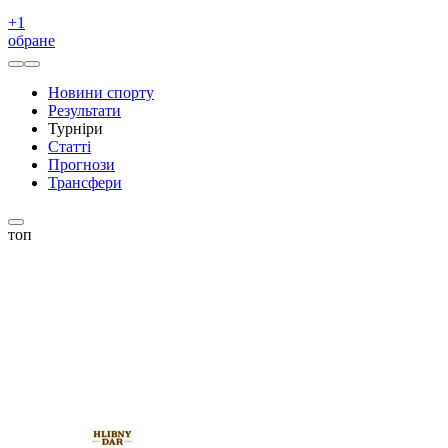
+
1
обране
Новини спорту
Результати
Турніри
Статті
Прогнози
Трансфери
топ