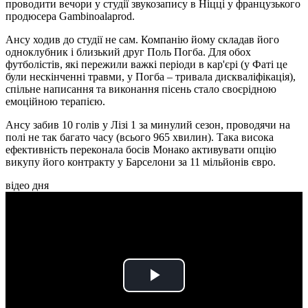
проводити вечори у студії звукозапису в Ніцці у французького
продюсера Gambinoalaprod.
Ансу ходив до студії не сам. Компанію йому складав його
одноклубник і близький друг Поль Погба. Для обох
футболістів, які пережили важкі періоди в кар'єрі (у Фаті це
були нескінченні травми, у Погба – тривала дискваліфікація),
спільне написання та виконання пісень стало своєрідною
емоційною терапією.
Ансу забив 10 голів у Лізі 1 за минулий сезон, проводячи на
полі не так багато часу (всього 965 хвилин). Така висока
ефективність переконала босів Монако активувати опцію
викупу його контракту у Барселони за 11 мільйонів євро.
відео дня
Play