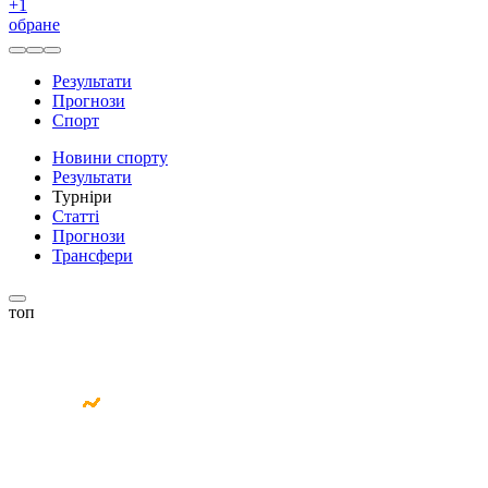
+
1
обране
Результати
Прогнози
Спорт
Новини спорту
Результати
Турніри
Статті
Прогнози
Трансфери
топ