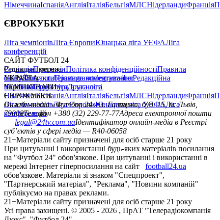
Німеччина
Іспанія
Англія
Італія
Бельгія
МЛС
Нідерланди
Франція
П
ЄВРОКУБКИ
Ліга чемпіонів
Ліга Європи
Юнацька ліга УЄФА
Ліга
конференцій
САЙТ ФУТБОЛ 24
Редакція
Соціальні мережі
Прогнози
Політика конфіденційності
Правила
сайту
facebook
УКРАЇНА
Контакти
x
youtube
Правила коментування
instagram
telegram
viber
Редакційна
політика
Україна
ЧЕМПІОНАТИ
Перша ліга
Структура власності
Друга ліга
Німеччина
ЄВРОКУБКИ
Іспанія
Англія
Італія
Бельгія
МЛС
Нідерланди
Франція
П
Ліга чемпіонів
Онлайн-медіа «Футбол 24»
Ліга Європи
Юнацька ліга УЄФА
пл. Галицька, буд. 15, м. Львів,
Ліга
конференцій
79008
Телефон +380 (32) 229-77-77
Адреса електронної пошти
—
legal@24tv.com.ua
Ідентифікатор онлайн-медіа в Реєстрі
суб’єктів у сфері медіа — R40-06058
21+
Матеріали сайту призначені для осіб старше 21 року
При цитуванні і використанні будь-яких матеріалів посилання
на "Футбол 24" обов'язкове. При цитуванні і використанні в
мережі Інтернет гіперпосилання на сайт
football24.ua
обов'язкове. Матеріали зі знаком "Спецпроект",
"Партнерський матеріал", "Реклама", "Новини компаній"
публікуємо на правах реклами.
21+
Матеріали сайту призначені для осіб старше 21 року
Усi права захищенi. © 2005 -
2026
, ПрАТ "Телерадіокомпанія
Люкс". "Футбол 24".