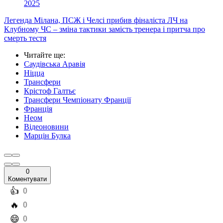
2025
Легенда Мілана, ПСЖ і Челсі прибив фіналіста ЛЧ на
Клубному ЧС – зміна тактики замість тренера і притча про
смерть тестя
Читайте ще
:
Саудівська Аравія
Ніцца
Трансфери
Крістоф Галтьє
Трансфери Чемпіонату Франції
Франція
Неом
Відеоновини
Марцін Булка
0
Коментувати
️👍
0
️🔥
0
️😄
0