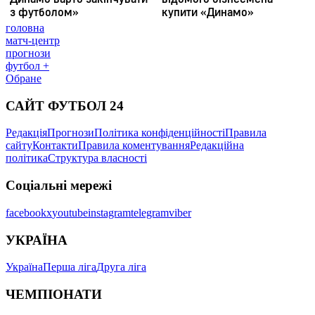
головна
матч-центр
прогнози
футбол +
Обране
САЙТ ФУТБОЛ 24
Редакція
Прогнози
Політика конфіденційності
Правила
сайту
Контакти
Правила коментування
Редакційна
політика
Структура власності
Соціальні мережі
facebook
x
youtube
instagram
telegram
viber
УКРАЇНА
Україна
Перша ліга
Друга ліга
ЧЕМПІОНАТИ