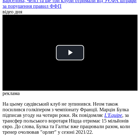
Барселона, Челсі та ще три клуби отримали від УЄФА штрафи
за порушення правил ФФП
відео дня
Play
Video
реклама
На цьому саудівський клуб не зупинився. Неом також
посилився голкіпером з чемпіонату Франції. Марцін Булка
підписав угоду на чотири роки. Як повідомляє
L'Equipe
, за
трансфер польського воротаря Ніцца отримає 15 мільйонів
євро. До слова, Булка та Галтьє вже працювали разом, коли
тренер очолював "орлят" у сезоні 2021/22.