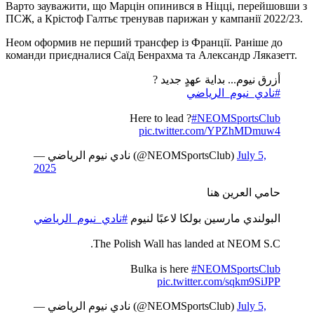
Варто зауважити, що Марцін опинився в Ніцці, перейшовши з
ПСЖ, а Крістоф Галтьє тренував парижан у кампанії 2022/23.
Неом оформив не перший трансфер із Франції. Раніше до
команди приєдналися Саїд Бенрахма та Александр Ляказетт.
أزرق نيوم... بداية عهدٍ جديد ?
#نادي_نيوم_الرياضي
Here to lead ?
#NEOMSportsClub
pic.twitter.com/YPZhMDmuw4
— نادي نيوم الرياضي (@NEOMSportsClub)
July 5,
2025
حامي العرين هنا
البولندي مارسين بولكا لاعبًا لنيوم ️
#نادي_نيوم_الرياضي
The Polish Wall has landed at NEOM S.C.
Bulka is here
#NEOMSportsClub
pic.twitter.com/sqkm9SiJPP
— نادي نيوم الرياضي (@NEOMSportsClub)
July 5,