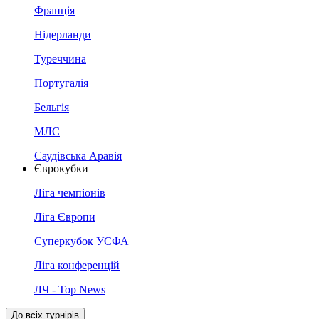
Франція
Нідерланди
Туреччина
Португалія
Бельгія
МЛС
Саудівська Аравія
Єврокубки
Ліга чемпіонів
Ліга Європи
Суперкубок УЄФА
Ліга конференцій
ЛЧ - Top News
До всіх турнірів