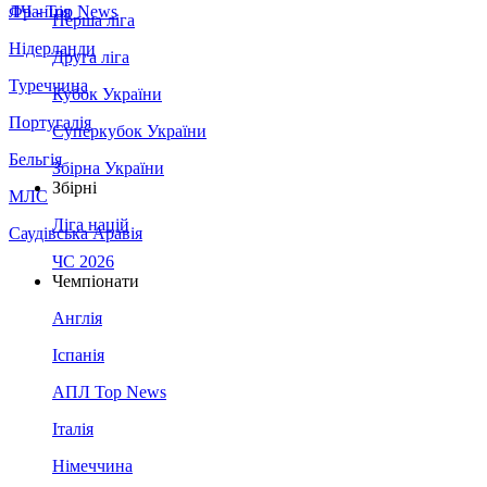
Франція
ЛЧ - Top News
Перша ліга
Нідерланди
Друга ліга
Туреччина
Кубок України
Португалія
Суперкубок України
Бельгія
Збірна України
Збірні
МЛС
Ліга націй
Саудівська Аравія
ЧС 2026
Чемпіонати
Англія
Іспанія
АПЛ Top News
Італія
Німеччина