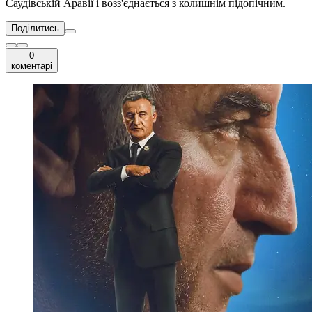
Саудівській Аравії і возз'єднається з колишнім підопічним.
Поділитись
0
коментарі