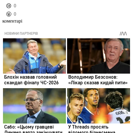
️😢
0
️🤬
0
коментарі