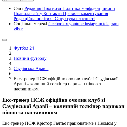
Сайт
Редакція
Прогнози
Політика конфіденційності
Правила сайту
Контакти
Правила коментування
Редакційна політика
Структура власності
Соціальні мережі
facebook
x
youtube
instagram
telegram
viber
Футбол 24
Новини футболу
Саудівська Аравія
Екс-тренер ПСЖ офіційно очолив клуб зі Саудівської
Аравії – колишній голкіпер парижан пішов за
наставником
Екс-тренер ПСЖ офіційно очолив клуб зі
Саудівської Аравії – колишній голкіпер парижан
пішов за наставником
Екс-тренер ПСЖ Крістоф Галтьє працюватиме з Неомом у