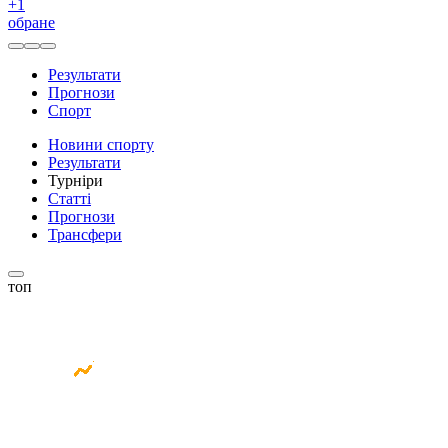
+
1
обране
Результати
Прогнози
Спорт
Новини спорту
Результати
Турніри
Статті
Прогнози
Трансфери
топ