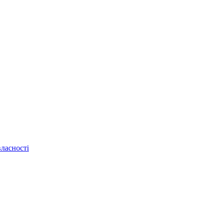
ласності