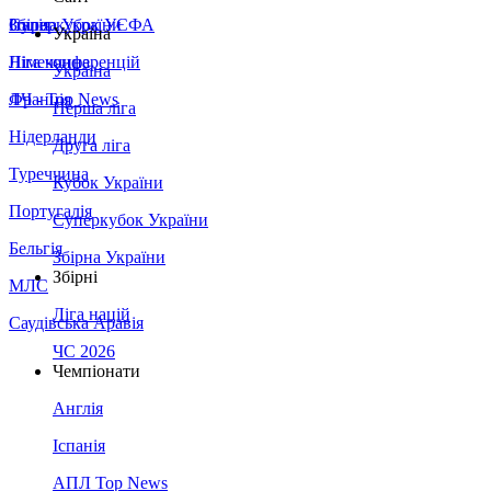
Збірна України
Італія
Суперкубок УЄФА
Україна
Німеччина
Ліга конференцій
Україна
Франція
ЛЧ - Top News
Перша ліга
Нідерланди
Друга ліга
Туреччина
Кубок України
Португалія
Суперкубок України
Бельгія
Збірна України
Збірні
МЛС
Ліга націй
Саудівська Аравія
ЧС 2026
Чемпіонати
Англія
Іспанія
АПЛ Top News