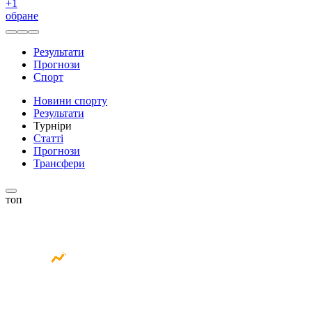
+
1
обране
Результати
Прогнози
Спорт
Новини спорту
Результати
Турніри
Статті
Прогнози
Трансфери
топ