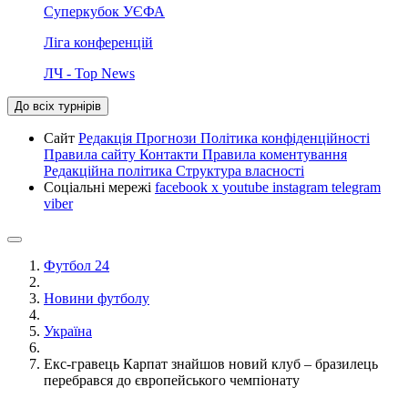
Суперкубок УЄФА
Ліга конференцій
ЛЧ - Top News
До всіх турнірів
Сайт
Редакція
Прогнози
Політика конфіденційності
Правила сайту
Контакти
Правила коментування
Редакційна політика
Структура власності
Соціальні мережі
facebook
x
youtube
instagram
telegram
viber
Футбол 24
Новини футболу
Україна
Екс-гравець Карпат знайшов новий клуб – бразилець
перебрався до європейського чемпіонату