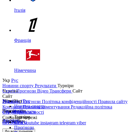
Італія
Франція
Німеччина
Укр
Рус
Новини спорту
Результати
Турніри
Україна
Статті
Прогнози
Відео
Трансфери
Сайт
Сайт
Україна
Збірні
Укр
Рус
Редакція
Прогнози
Політика конфіденційності
Правила сайту
Новини спорту
Контакти
Правила коментування
Редакційна політика
Перша ліга
Ліга націй
Чемпіонати
Результати
Структура власності
Турніри
Соціальні мережі
Друга ліга
ЧС 2026
Англія
Єврокубки
Статті
facebook
x
youtube
instagram
telegram
viber
Прогнози
Кубок України
Іспанія
Ліга чемпіонів
До всіх турнірів