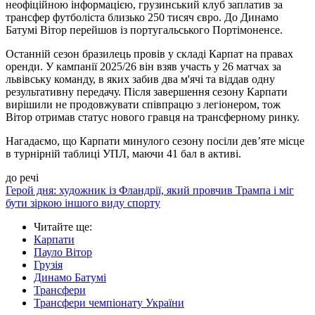
неофіційною інформацією, грузинський клуб заплатив за
трансфер футболіста близько 250 тисяч євро. До Динамо
Батумі Вітор перейшов із португальського Портімоненсе.
Останній сезон бразилець провів у складі Карпат на правах
оренди. У кампанії 2025/26 він взяв участь у 26 матчах за
львівську команду, в яких забив два м'ячі та віддав одну
результативну передачу. Після завершення сезону Карпати
вирішили не продовжувати співпрацю з легіонером, тож
Вітор отримав статус нового гравця на трансферному ринку.
Нагадаємо, що Карпати минулого сезону посіли девʼяте місце
в турнірній таблиці УПЛ, маючи 41 бал в активі.
до речі
Герой дня: художник із Фландрії, який провчив Трампа і міг
бути зіркою іншого виду спорту
Читайте ще
:
Карпати
Пауло Вітор
Грузія
Динамо Батумі
Трансфери
Трансфери чемпіонату України