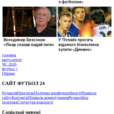
головна
матч-центр
ЧС 2026
футбол +
Обране
САЙТ ФУТБОЛ 24
Редакція
Прогнози
Політика конфіденційності
Правила
сайту
Контакти
Правила коментування
Редакційна
політика
Структура власності
Соціальні мережі