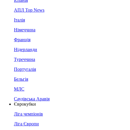
Іспанія
АПЛ Top News
Італія
Німеччина
Франція
Нідерланди
Туреччина
Португалія
Бельгія
МЛС
Саудівська Аравія
Єврокубки
Ліга чемпіонів
Ліга Європи