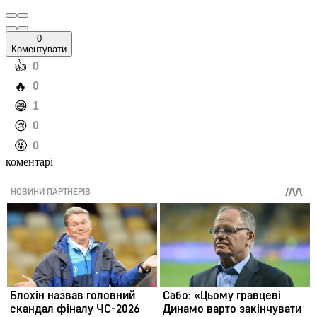
0
Коментувати
️👍
0
️🔥
0
️😄
1
️😢
0
️🤬
0
коментарі