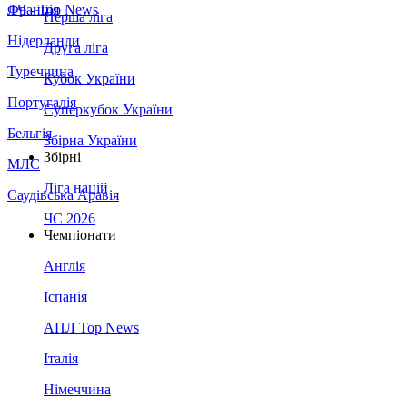
Франція
ЛЧ - Top News
Перша ліга
Нідерланди
Друга ліга
Туреччина
Кубок України
Португалія
Суперкубок України
Бельгія
Збірна України
Збірні
МЛС
Ліга націй
Саудівська Аравія
ЧС 2026
Чемпіонати
Англія
Іспанія
АПЛ Top News
Італія
Німеччина