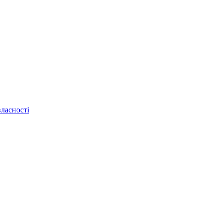
ласності