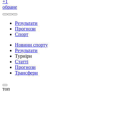
+
1
обране
Результати
Прогнози
Спорт
Новини спорту
Результати
Турніри
Статті
Прогнози
Трансфери
топ