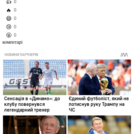
️👍
0
️🔥
0
️😄
0
️😢
0
️🤬
0
коментарі