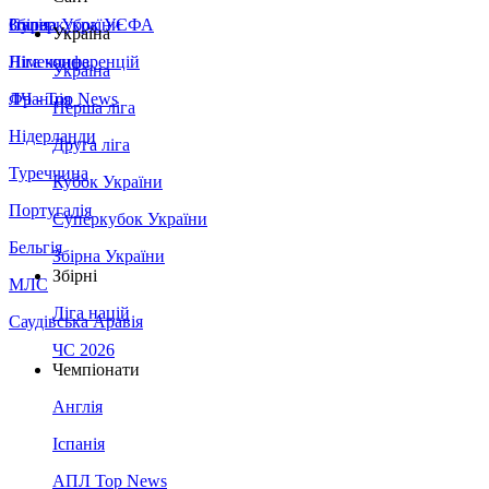
Збірна України
Італія
Суперкубок УЄФА
Україна
Німеччина
Ліга конференцій
Україна
Франція
ЛЧ - Top News
Перша ліга
Нідерланди
Друга ліга
Туреччина
Кубок України
Португалія
Суперкубок України
Бельгія
Збірна України
Збірні
МЛС
Ліга націй
Саудівська Аравія
ЧС 2026
Чемпіонати
Англія
Іспанія
АПЛ Top News