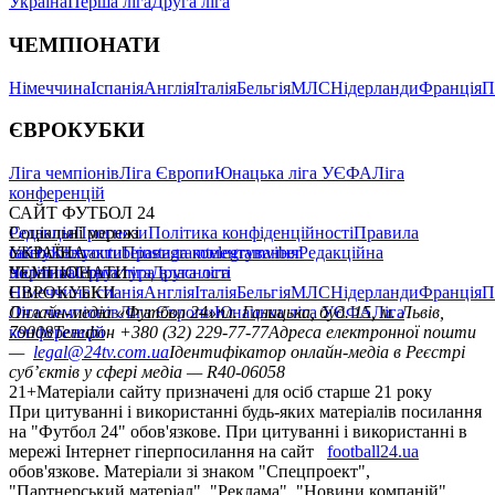
Україна
Перша ліга
Друга ліга
ЧЕМПІОНАТИ
Німеччина
Іспанія
Англія
Італія
Бельгія
МЛС
Нідерланди
Франція
П
ЄВРОКУБКИ
Ліга чемпіонів
Ліга Європи
Юнацька ліга УЄФА
Ліга
конференцій
САЙТ ФУТБОЛ 24
Редакція
Соціальні мережі
Прогнози
Політика конфіденційності
Правила
сайту
facebook
УКРАЇНА
Контакти
x
youtube
Правила коментування
instagram
telegram
viber
Редакційна
політика
Україна
ЧЕМПІОНАТИ
Перша ліга
Структура власності
Друга ліга
Німеччина
ЄВРОКУБКИ
Іспанія
Англія
Італія
Бельгія
МЛС
Нідерланди
Франція
П
Ліга чемпіонів
Онлайн-медіа «Футбол 24»
Ліга Європи
Юнацька ліга УЄФА
пл. Галицька, буд. 15, м. Львів,
Ліга
конференцій
79008
Телефон +380 (32) 229-77-77
Адреса електронної пошти
—
legal@24tv.com.ua
Ідентифікатор онлайн-медіа в Реєстрі
суб’єктів у сфері медіа — R40-06058
21+
Матеріали сайту призначені для осіб старше 21 року
При цитуванні і використанні будь-яких матеріалів посилання
на "Футбол 24" обов'язкове. При цитуванні і використанні в
мережі Інтернет гіперпосилання на сайт
football24.ua
обов'язкове. Матеріали зі знаком "Спецпроект",
"Партнерський матеріал", "Реклама", "Новини компаній"