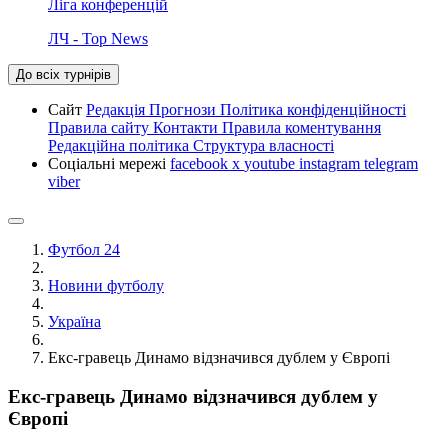
Ліга конференцій
ЛЧ - Top News
До всіх турнірів
Сайт
Редакція
Прогнози
Політика конфіденційності
Правила сайту
Контакти
Правила коментування
Редакційна політика
Структура власності
Соціальні мережі
facebook
x
youtube
instagram
telegram
viber
Футбол 24
Новини футболу
Україна
Екс-гравець Динамо відзначився дублем у Європі
Екс-гравець Динамо відзначився дублем у
Європі