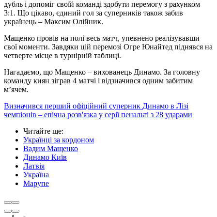
дубль і допоміг своїй команді здобути перемогу з рахунком
3:1. Що цікаво, єдиний гол за суперників також забив
українець – Максим Олійник.
Мащенко провів на полі весь матч, упевнено реалізувавши
свої моменти. Завдяки цій перемозі Огре Юнайтед піднявся на
четверте місце в турнірній таблиці.
Нагадаємо, що Мащенко – вихованець Динамо. За головну
команду киян зіграв 4 матчі і відзначився одним забитим
м’ячем.
Визначився перший офіційний суперник Динамо в Лізі
чемпіонів – епічна розв'язка у серії пенальті з 28 ударами
Читайте ще
:
Українці за кордоном
Вадим Мащенко
Динамо Київ
Латвія
Україна
Марупе