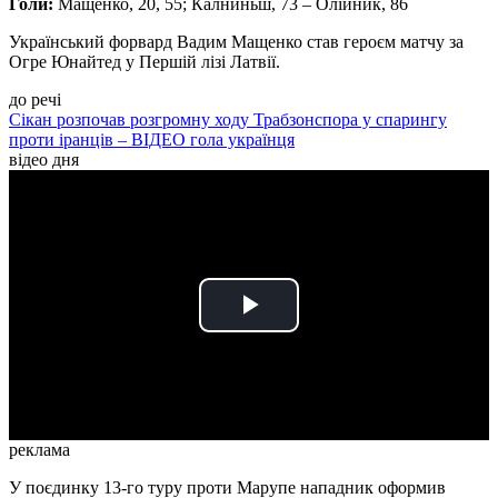
Голи:
Мащенко, 20, 55; Калниньш, 73 – Олійник, 86
Український форвард Вадим Мащенко став героєм матчу за
Огре Юнайтед у Першій лізі Латвії.
до речі
Сікан розпочав розгромну ходу Трабзонспора у спарингу
проти іранців – ВІДЕО гола українця
відео дня
Play
Video
реклама
У поєдинку 13-го туру проти Марупе нападник оформив