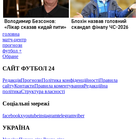
головна
матч-центр
прогнози
футбол +
Обране
САЙТ ФУТБОЛ 24
Редакція
Прогнози
Політика конфіденційності
Правила
сайту
Контакти
Правила коментування
Редакційна
політика
Структура власності
Соціальні мережі
facebook
x
youtube
instagram
telegram
viber
УКРАЇНА