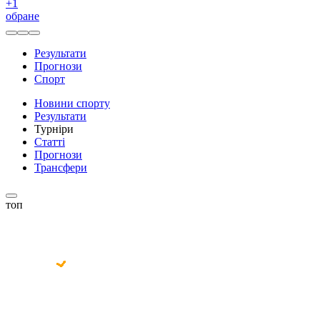
+
1
обране
Результати
Прогнози
Спорт
Новини спорту
Результати
Турніри
Статті
Прогнози
Трансфери
топ