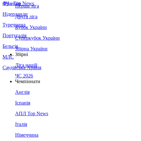
Франція
ЛЧ - Top News
Перша ліга
Нідерланди
Друга ліга
Туреччина
Кубок України
Португалія
Суперкубок України
Бельгія
Збірна України
Збірні
МЛС
Ліга націй
Саудівська Аравія
ЧС 2026
Чемпіонати
Англія
Іспанія
АПЛ Top News
Італія
Німеччина