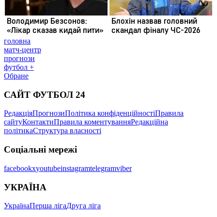
головна
матч-центр
прогнози
футбол +
Обране
САЙТ ФУТБОЛ 24
Редакція
Прогнози
Політика конфіденційності
Правила
сайту
Контакти
Правила коментування
Редакційна
політика
Структура власності
Соціальні мережі
facebook
x
youtube
instagram
telegram
viber
УКРАЇНА
Україна
Перша ліга
Друга ліга