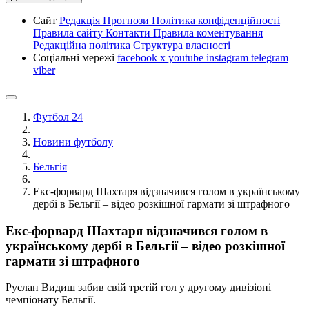
Сайт
Редакція
Прогнози
Політика конфіденційності
Правила сайту
Контакти
Правила коментування
Редакційна політика
Структура власності
Соціальні мережі
facebook
x
youtube
instagram
telegram
viber
Футбол 24
Новини футболу
Бельгія
Екс-форвард Шахтаря відзначився голом в українському
дербі в Бельгії – відео розкішної гармати зі штрафного
Екс-форвард Шахтаря відзначився голом в
українському дербі в Бельгії – відео розкішної
гармати зі штрафного
Руслан Видиш забив свій третій гол у другому дивізіоні
чемпіонату Бельгії.