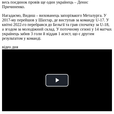
весь поєдинок провів ще один українець – Денис
Причиненко.
Нагадаємо, Видиш – вихованець запорізького Металурга. У
2017-му перейшов у Шахтар, де виступав за команду U-17. У
квітні 2022-го перебрався до Бельгії та грав спочатку за U-18,
а згодом за молодіжний склад. У поточному сезоні у 14 матчах
українець забив 3 голи й віддав 1 асист, що є другим
результатом у команді.
відео дня
Play
Video