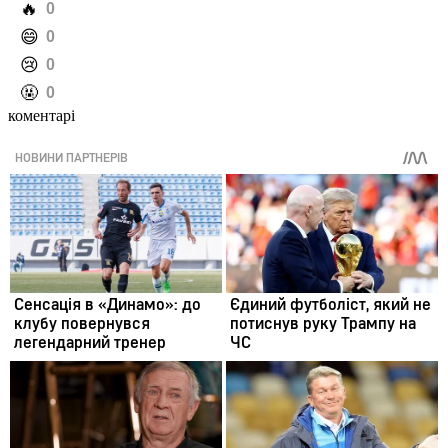
️🔥
0
️😄
0
️😢
0
️🤬
0
коментарі