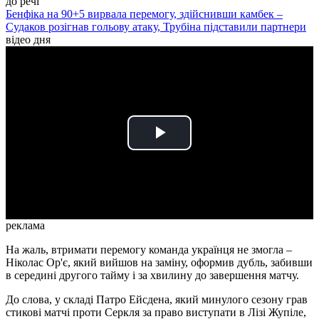
до речі
Бенфіка на 90+5 вирвала перемогу, здійснивши камбек –
Судаков розігнав гольову атаку, Трубіна підставили партнери
відео дня
Play
Video
реклама
На жаль, втримати перемогу команда українця не змогла –
Ніколас Ор'є, який вийшов на заміну, оформив дубль, забивши
в середині другого тайму і за хвилину до завершення матчу.
До слова, у складі Патро Ейсдена, який минулого сезону грав
стикові матчі проти Серкля за право виступати в Лізі Жупіле,