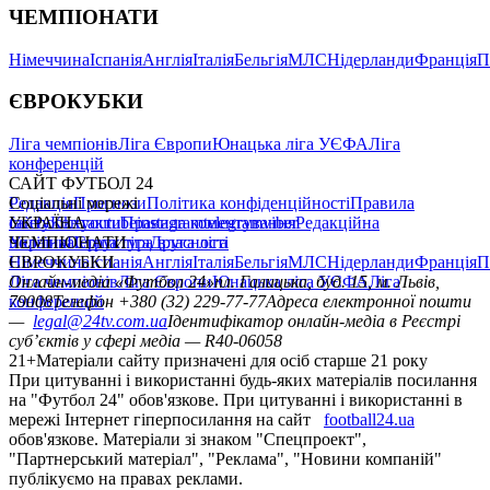
ЧЕМПІОНАТИ
Німеччина
Іспанія
Англія
Італія
Бельгія
МЛС
Нідерланди
Франція
П
ЄВРОКУБКИ
Ліга чемпіонів
Ліга Європи
Юнацька ліга УЄФА
Ліга
конференцій
САЙТ ФУТБОЛ 24
Редакція
Соціальні мережі
Прогнози
Політика конфіденційності
Правила
сайту
facebook
УКРАЇНА
Контакти
x
youtube
Правила коментування
instagram
telegram
viber
Редакційна
політика
Україна
ЧЕМПІОНАТИ
Перша ліга
Структура власності
Друга ліга
Німеччина
ЄВРОКУБКИ
Іспанія
Англія
Італія
Бельгія
МЛС
Нідерланди
Франція
П
Ліга чемпіонів
Онлайн-медіа «Футбол 24»
Ліга Європи
Юнацька ліга УЄФА
пл. Галицька, буд. 15, м. Львів,
Ліга
конференцій
79008
Телефон +380 (32) 229-77-77
Адреса електронної пошти
—
legal@24tv.com.ua
Ідентифікатор онлайн-медіа в Реєстрі
суб’єктів у сфері медіа — R40-06058
21+
Матеріали сайту призначені для осіб старше 21 року
При цитуванні і використанні будь-яких матеріалів посилання
на "Футбол 24" обов'язкове. При цитуванні і використанні в
мережі Інтернет гіперпосилання на сайт
football24.ua
обов'язкове. Матеріали зі знаком "Спецпроект",
"Партнерський матеріал", "Реклама", "Новини компаній"
публікуємо на правах реклами.