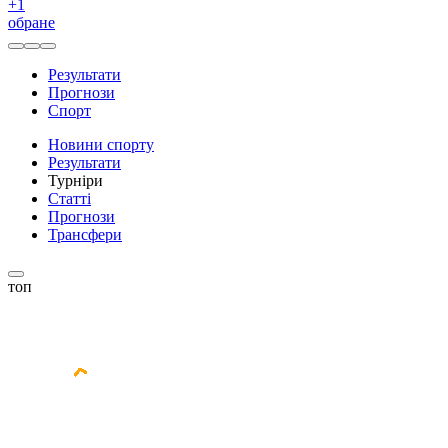
+
1
обране
Результати
Прогнози
Спорт
Новини спорту
Результати
Турніри
Статті
Прогнози
Трансфери
топ