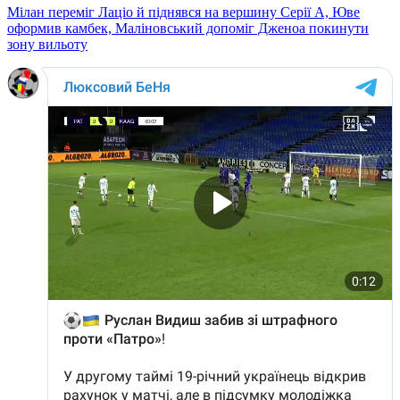
Мілан переміг Лаціо й піднявся на вершину Серії А, Юве
оформив камбек, Маліновський допоміг Дженоа покинути
зону вильоту