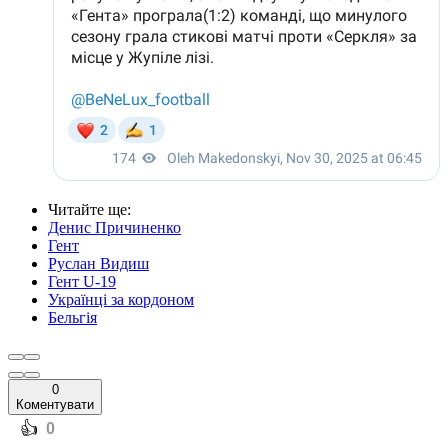
Читайте ще
:
Денис Причиненко
Гент
Руслан Видиш
Гент U-19
Українці за кордоном
Бельгія
0
Коментувати
️👍
0