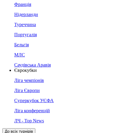
Франція
Нідерланди
Туреччина
Португалія
Бельгія
МЛС
Саудівська Аравія
Єврокубки
Ліга чемпіонів
Ліга Європи
Суперкубок УЄФА
Ліга конференцій
ЛЧ - Top News
До всіх турнірів