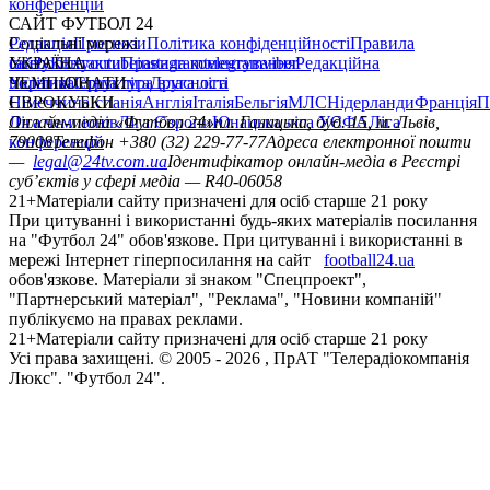
конференцій
САЙТ ФУТБОЛ 24
Редакція
Соціальні мережі
Прогнози
Політика конфіденційності
Правила
сайту
facebook
УКРАЇНА
Контакти
x
youtube
Правила коментування
instagram
telegram
viber
Редакційна
політика
Україна
ЧЕМПІОНАТИ
Перша ліга
Структура власності
Друга ліга
Німеччина
ЄВРОКУБКИ
Іспанія
Англія
Італія
Бельгія
МЛС
Нідерланди
Франція
П
Ліга чемпіонів
Онлайн-медіа «Футбол 24»
Ліга Європи
Юнацька ліга УЄФА
пл. Галицька, буд. 15, м. Львів,
Ліга
конференцій
79008
Телефон +380 (32) 229-77-77
Адреса електронної пошти
—
legal@24tv.com.ua
Ідентифікатор онлайн-медіа в Реєстрі
суб’єктів у сфері медіа — R40-06058
21+
Матеріали сайту призначені для осіб старше 21 року
При цитуванні і використанні будь-яких матеріалів посилання
на "Футбол 24" обов'язкове. При цитуванні і використанні в
мережі Інтернет гіперпосилання на сайт
football24.ua
обов'язкове. Матеріали зі знаком "Спецпроект",
"Партнерський матеріал", "Реклама", "Новини компаній"
публікуємо на правах реклами.
21+
Матеріали сайту призначені для осіб старше 21 року
Усi права захищенi. © 2005 -
2026
, ПрАТ "Телерадіокомпанія
Люкс". "Футбол 24".