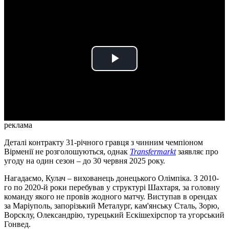
Play
Video
реклама
Деталі контракту 31-річного гравця з чинним чемпіоном
Вірменії не розголошуються, однак
Transfermarkt
заявляє про
угоду на один сезон – до 30 червня 2025 року.
Нагадаємо, Кулач – вихованець донецького Олімпіка. З 2010-
го по 2020-й роки перебував у структурі Шахтаря, за головну
команду якого не провів жодного матчу. Виступав в орендах
за Маріуполь, запорізький Металург, кам'янську Сталь, Зорю,
Ворсклу, Олександрію, турецький Ескішехірспор та угорський
Гонвед.