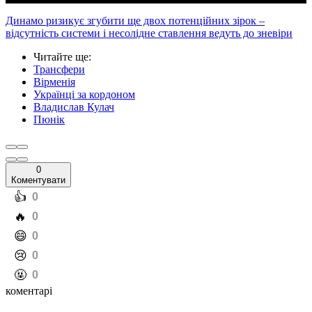
Динамо ризикує згубити ще двох потенційних зірок –
відсутність системи і несолідне ставлення ведуть до зневіри
Читайте ще
:
Трансфери
Вірменія
Українці за кордоном
Владислав Кулач
Пюнік
0
Коментувати
️👍
0
️🔥
0
️😄
0
️😢
0
️🤬
0
коментарі