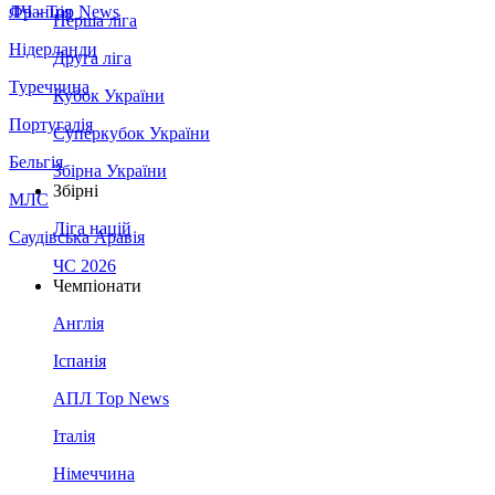
Франція
ЛЧ - Top News
Перша ліга
Нідерланди
Друга ліга
Туреччина
Кубок України
Португалія
Суперкубок України
Бельгія
Збірна України
Збірні
МЛС
Ліга націй
Саудівська Аравія
ЧС 2026
Чемпіонати
Англія
Іспанія
АПЛ Top News
Італія
Німеччина