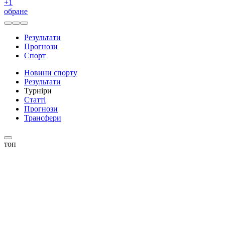
+
1
обране
Результати
Прогнози
Спорт
Новини спорту
Результати
Турніри
Статті
Прогнози
Трансфери
топ