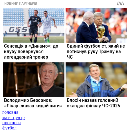
головна
матч-центр
прогнози
футбол +