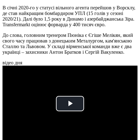
В січні 2020-го у статусі вільного агента перейшов у Ворсклу,
де став найкращим бомбардиром УПЛ (15 голів у сезоні
2020/21). Далі було 1,5 року в Динамо і азербайджанська Зіра.
Transfermarkt оцінює форварда у 400 тисяч євро.
До слова, головним тренером Пюніка є Єгіше Мелікян, який
свого часу працював з донецьким Металургом, кам'янською
Сталлю та Львовом. У складі вірменської команди вже є два
українці – захисники Антон Братков і Сергій Вакуленко.
відео дня
Play
Video