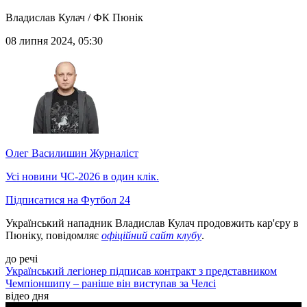
Владислав Кулач / ФК Пюнік
08 липня 2024, 05:30
Олег Василишин
Журналіст
Усі новини ЧС-2026 в один клік.
Підписатися на Футбол 24
Український нападник Владислав Кулач продовжить кар'єру в
Пюніку, повідомляє
офіційний сайт клубу
.
до речі
Український легіонер підписав контракт з представником
Чемпіоншипу – раніше він виступав за Челсі
відео дня