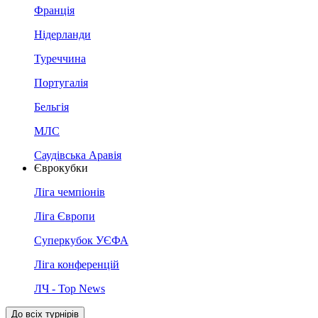
Франція
Нідерланди
Туреччина
Португалія
Бельгія
МЛС
Саудівська Аравія
Єврокубки
Ліга чемпіонів
Ліга Європи
Суперкубок УЄФА
Ліга конференцій
ЛЧ - Top News
До всіх турнірів