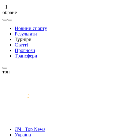
+
1
обране
Новини спорту
Результати
Турніри
Статті
Прогнози
Трансфери
топ
ЛЧ - Top News
Україна