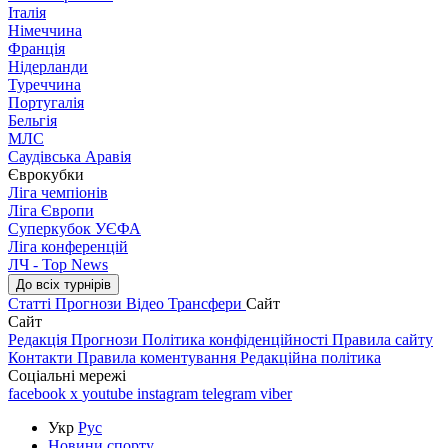
Італія
Німеччина
Франція
Нідерланди
Туреччина
Португалія
Бельгія
МЛС
Саудівська Аравія
Єврокубки
Ліга чемпіонів
Ліга Європи
Суперкубок УЄФА
Ліга конференцій
ЛЧ - Top News
До всіх турнірів
Статті
Прогнози
Відео
Трансфери
Сайт
Сайт
Редакція
Прогнози
Політика конфіденційності
Правила сайту
Контакти
Правила коментування
Редакційна політика
Соціальні мережі
facebook
x
youtube
instagram
telegram
viber
Укр
Рус
Новини спорту