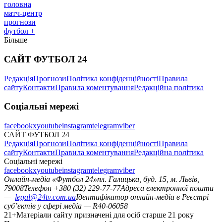
головна
матч-центр
прогнози
футбол +
Більше
САЙТ ФУТБОЛ 24
Редакція
Прогнози
Політика конфіденційності
Правила
сайту
Контакти
Правила коментування
Редакційна політика
Соціальні мережі
facebook
x
youtube
instagram
telegram
viber
САЙТ ФУТБОЛ 24
Редакція
Прогнози
Політика конфіденційності
Правила
сайту
Контакти
Правила коментування
Редакційна політика
Соціальні мережі
facebook
x
youtube
instagram
telegram
viber
Онлайн-медіа «Футбол 24»
пл. Галицька, буд. 15, м. Львів,
79008
Телефон +380 (32) 229-77-77
Адреса електронної пошти
—
legal@24tv.com.ua
Ідентифікатор онлайн-медіа в Реєстрі
суб’єктів у сфері медіа — R40-06058
21+
Матеріали сайту призначені для осіб старше 21 року