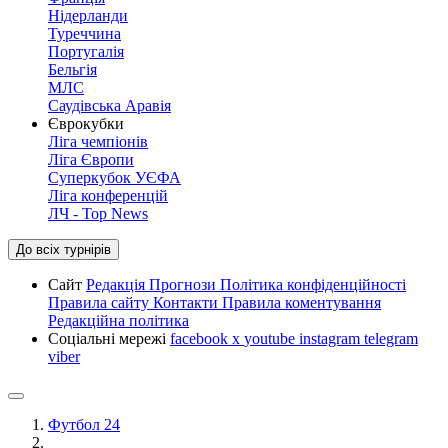
Нідерланди
Туреччина
Португалія
Бельгія
МЛС
Саудівська Аравія
Єврокубки
Ліга чемпіонів
Ліга Європи
Суперкубок УЄФА
Ліга конференцій
ЛЧ - Top News
До всіх турнірів
Сайт
Редакція
Прогнози
Політика конфіденційності
Правила сайту
Контакти
Правила коментування
Редакційна політика
Соціальні мережі
facebook
x
youtube
instagram
telegram
viber
Футбол 24