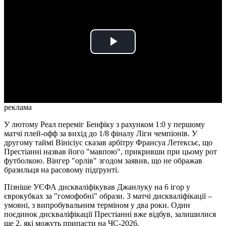
Play
Video
реклама
У лютому Реал переміг Бенфіку з рахунком 1:0 у першому
матчі плей-офф за вихід до 1/8 фіналу Ліги чемпіонів. У
другому таймі Вінісіус сказав арбітру Франсуа Летексьє, що
Престіанні назвав його "мавпою", прикривши при цьому рот
футболкою. Вінгер "орлів" згодом заявив, що не ображав
бразильця на расовому підґрунті.
Пізніше УЄФА дискваліфікував Джанлуку на 6 ігор у
єврокубках за "гомофобні" образи. 3 матчі дискваліфікації –
умовні, з випробувальним терміном у два роки. Один
поєдинок дискваліфікації Престіанні вже відбув, залишилися
ще 2, які можуть припасти на ЧС-2026.