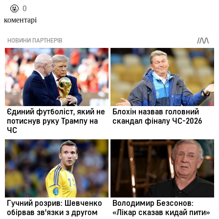
️🤬
0
коментарі