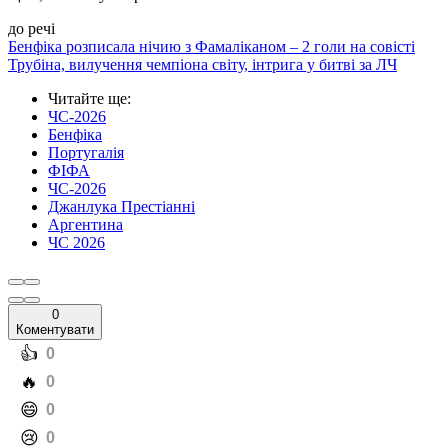
до речі
Бенфіка розписала нічию з Фамаліканом – 2 голи на совісті
Трубіна, вилучення чемпіона світу, інтрига у битві за ЛЧ
Читайте ще
:
ЧС-2026
Бенфіка
Португалія
ФІФА
ЧС-2026
Джанлука Престіанні
Аргентина
ЧС 2026
0
Коментувати
️👍
0
️🔥
0
️😄
0
️😢
0