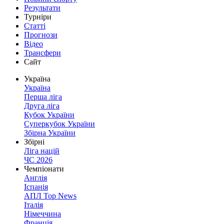
Результати
Турніри
Статті
Прогнози
Відео
Трансфери
Сайт
Україна
Україна
Перша ліга
Друга ліга
Кубок України
Суперкубок України
Збірна України
Збірні
Ліга націй
ЧС 2026
Чемпіонати
Англія
Іспанія
АПЛ Top News
Італія
Німеччина
Франція