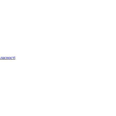
ласності