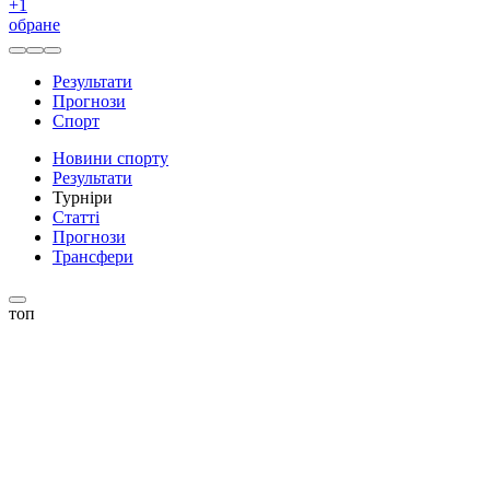
+
1
обране
Результати
Прогнози
Спорт
Новини спорту
Результати
Турніри
Статті
Прогнози
Трансфери
топ