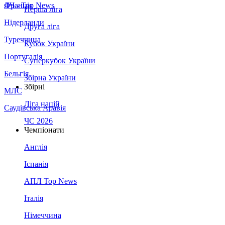
Франція
ЛЧ - Top News
Перша ліга
Нідерланди
Друга ліга
Туреччина
Кубок України
Португалія
Суперкубок України
Бельгія
Збірна України
Збірні
МЛС
Ліга націй
Саудівська Аравія
ЧС 2026
Чемпіонати
Англія
Іспанія
АПЛ Top News
Італія
Німеччина