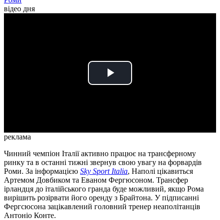
відео дня
Play
Video
реклама
Чинний чемпіон Італії активно працює на трансферному
ринку та в останні тижні звернув свою увагу на форвардів
Роми. За інформацією
Sky Sport Italia
, Наполі цікавиться
Артемом Довбиком та Еваном Фергюсоном. Трансфер
ірландця до італійського гранда буде можливий, якщо Рома
вирішить розірвати його оренду з Брайтона. У підписанні
Фергсюсона зацікавлений головний тренер неаполітанців
Антоніо Конте.