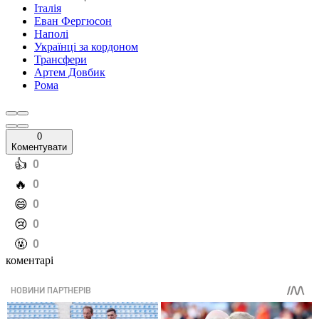
Італія
Еван Фергюсон
Наполі
Українці за кордоном
Трансфери
Артем Довбик
Рома
0
Коментувати
️👍
0
️🔥
0
️😄
0
️😢
0
️🤬
0
коментарі