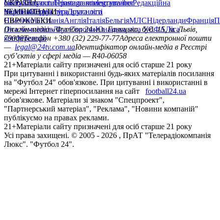
сайту
facebook
УКРАЇНА
Контакти
x
youtube
Правила коментування
instagram
telegram
viber
Редакційна
політика
Україна
ЧЕМПІОНАТИ
Перша ліга
Структура власності
Друга ліга
Німеччина
ЄВРОКУБКИ
Іспанія
Англія
Італія
Бельгія
МЛС
Нідерланди
Франція
П
Ліга чемпіонів
Онлайн-медіа «Футбол 24»
Ліга Європи
Юнацька ліга УЄФА
пл. Галицька, буд. 15, м. Львів,
Ліга
конференцій
79008
Телефон +380 (32) 229-77-77
Адреса електронної пошти
—
legal@24tv.com.ua
Ідентифікатор онлайн-медіа в Реєстрі
суб’єктів у сфері медіа — R40-06058
21+
Матеріали сайту призначені для осіб старше 21 року
При цитуванні і використанні будь-яких матеріалів посилання
на "Футбол 24" обов'язкове. При цитуванні і використанні в
мережі Інтернет гіперпосилання на сайт
football24.ua
обов'язкове. Матеріали зі знаком "Спецпроект",
"Партнерський матеріал", "Реклама", "Новини компаній"
публікуємо на правах реклами.
21+
Матеріали сайту призначені для осіб старше 21 року
Усi права захищенi. © 2005 -
2026
, ПрАТ "Телерадіокомпанія
Люкс". "Футбол 24".