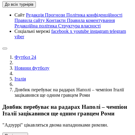
До всіх турнірів
Сайт
Редакція
Прогнози
Політика конфіденційності
Правила сайту
Контакти
Правила коментування
Редакційна політика
Структура власності
Соціальні мережі
facebook
x
youtube
instagram
telegram
viber
Футбол 24
Новини футболу
Італія
Довбик перебуває на радарах Наполі – чемпіон Італії
зацікавився ще одним гравцем Роми
Довбик перебуває на радарах Наполі – чемпіон
Італії зацікавився ще одним гравцем Роми
"Адзуррі" цікавляться двома нападниками римлян.