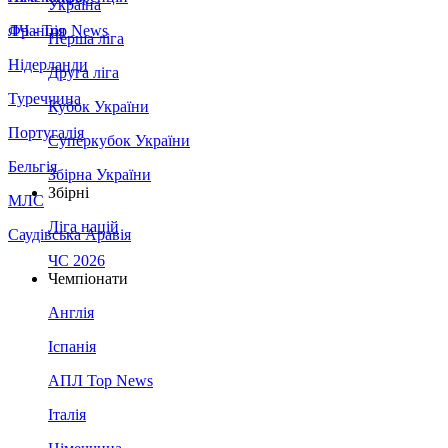
Україна
Франція
ЛЧ - Top News
Перша ліга
Нідерланди
Друга ліга
Туреччина
Кубок України
Португалія
Суперкубок України
Бельгія
Збірна України
Збірні
МЛС
Ліга націй
Саудівська Аравія
ЧС 2026
Чемпіонати
Англія
Іспанія
АПЛ Top News
Італія