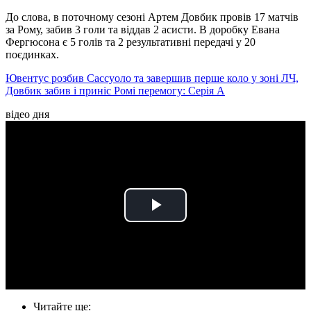
До слова, в поточному сезоні Артем Довбик провів 17 матчів
за Рому, забив 3 голи та віддав 2 асисти. В доробку Евана
Фергюсона є 5 голів та 2 результативні передачі у 20
поєдинках.
Ювентус розбив Сассуоло та завершив перше коло у зоні ЛЧ,
Довбик забив і приніс Ромі перемогу: Серія А
відео дня
Play
Video
Читайте ще
: