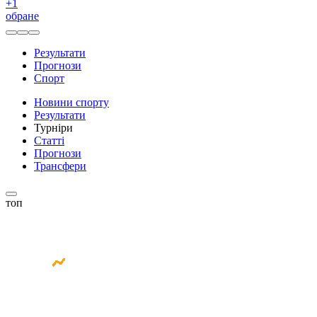
+
1
обране
Результати
Прогнози
Спорт
Новини спорту
Результати
Турніри
Статті
Прогнози
Трансфери
топ