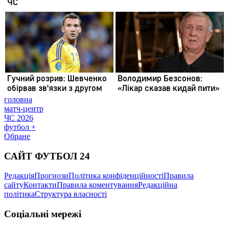
головна
матч-центр
ЧС 2026
футбол +
Обране
САЙТ ФУТБОЛ 24
Редакція
Прогнози
Політика конфіденційності
Правила
сайту
Контакти
Правила коментування
Редакційна
політика
Структура власності
Соціальні мережі