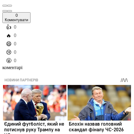
0
Коментувати
️👍
0
️🔥
0
️😄
0
️😢
0
️🤬
0
коментарі