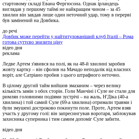
стартовому складі Евана Фергюсона. Однак ірландець
виглядав у першому таймі не найкращим чином – за 45
хвилин він завдав лише один неточний удар, тому в перерві
був замінений на Довбика.
до речі
Довбик може перейти у найтитулованіший клуб Італії – Рома
готова суттєво знизити ціну
відео дня
реклама
Ледве Артем з'явився на полі, як на 48-й хвилині заробив
жовту картку – він сфолив на Мачадо неподалік від власних
воріт, але Сатріано пробив з цього штрафного неточно.
В цілому другий тайм вийшов змазаним – через велику
кількість замін з обох сторін. Голи Манчіні і Суле не стали для
римлян головними подіями зустрічі – на жаль, Н'Діка (40-а
хвилина) і той самий Суле (69-а хвилина) отримали травми і
були змушені достроково покинути поле. Проте, Артем взяв
участь у другому голі: він запресингував воротаря, заблокував
захисника суперника і тим самим допоміг Суле забити.
відео дня