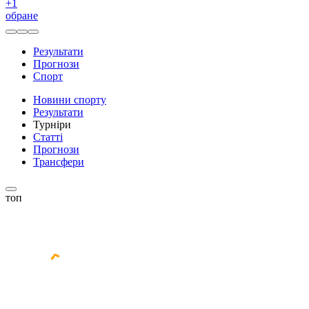
+
1
обране
Результати
Прогнози
Спорт
Новини спорту
Результати
Турніри
Статті
Прогнози
Трансфери
топ