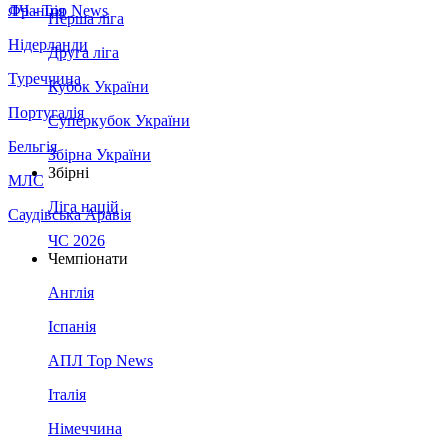
Франція
ЛЧ - Top News
Перша ліга
Нідерланди
Друга ліга
Туреччина
Кубок України
Португалія
Суперкубок України
Бельгія
Збірна України
Збірні
МЛС
Ліга націй
Саудівська Аравія
ЧС 2026
Чемпіонати
Англія
Іспанія
АПЛ Top News
Італія
Німеччина