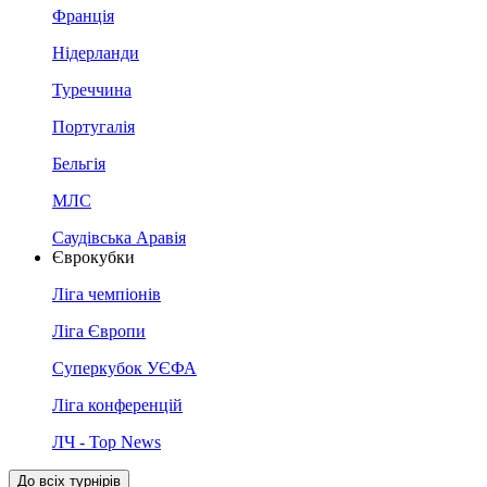
Франція
Нідерланди
Туреччина
Португалія
Бельгія
МЛС
Саудівська Аравія
Єврокубки
Ліга чемпіонів
Ліга Європи
Суперкубок УЄФА
Ліга конференцій
ЛЧ - Top News
До всіх турнірів