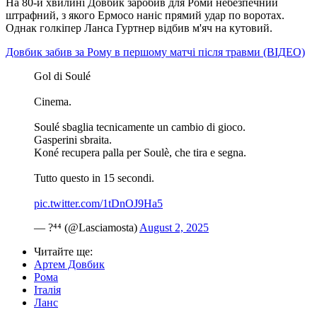
На 80-й хвилині Довбик заробив для Роми небезпечний
штрафний, з якого Ермосо наніс прямий удар по воротах.
Однак голкіпер Ланса Гуртнер відбив м'яч на кутовий.
Довбик забив за Рому в першому матчі після травми (ВІДЕО)
Gol di Soulé
Cinema.
Soulé sbaglia tecnicamente un cambio di gioco.
Gasperini sbraita.
Koné recupera palla per Soulè, che tira e segna.
Tutto questo in 15 secondi.
pic.twitter.com/1tDnOJ9Ha5
— ?⁴⁴ (@Lasciamosta)
August 2, 2025
Читайте ще
:
Артем Довбик
Рома
Італія
Ланс