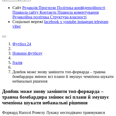
Сайт
Редакція
Прогнози
Політика конфіденційності
Правила сайту
Контакти
Правила коментування
Редакційна політика
Структура власності
Соціальні мережі
facebook
x
youtube
instagram
telegram
viber
Футбол 24
Новини футболу
Італія
Довбик може знову замінити топ-форварда – травма
бомбардира змінює всі плани й змушує чемпіона шукати
небанальні рішення
Довбик може знову замінити топ-форварда –
травма бомбардира змінює всі плани й змушує
чемпіона шукати небанальні рішення
Форвард Наполі Ромелу Лукаку несподівано травмувався