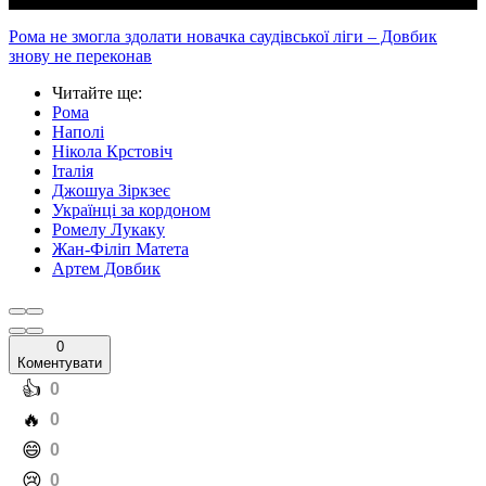
Рома не змогла здолати новачка саудівської ліги – Довбик
знову не переконав
Читайте ще
:
Рома
Наполі
Нікола Крстовіч
Італія
Джошуа Зіркзеє
Українці за кордоном
Ромелу Лукаку
Жан-Філіп Матета
Артем Довбик
0
Коментувати
️👍
0
️🔥
0
️😄
0
️😢
0