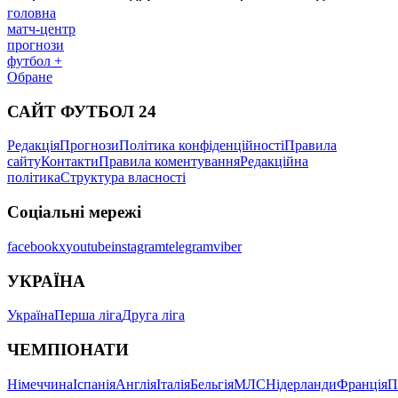
головна
матч-центр
прогнози
футбол +
Обране
САЙТ ФУТБОЛ 24
Редакція
Прогнози
Політика конфіденційності
Правила
сайту
Контакти
Правила коментування
Редакційна
політика
Структура власності
Соціальні мережі
facebook
x
youtube
instagram
telegram
viber
УКРАЇНА
Україна
Перша ліга
Друга ліга
ЧЕМПІОНАТИ
Німеччина
Іспанія
Англія
Італія
Бельгія
МЛС
Нідерланди
Франція
П