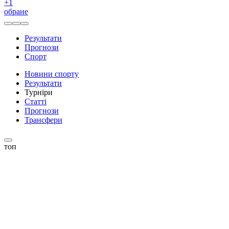
+
1
обране
Результати
Прогнози
Спорт
Новини спорту
Результати
Турніри
Статті
Прогнози
Трансфери
топ