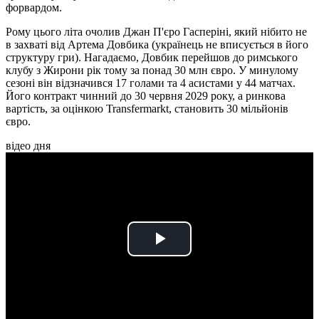
форвардом.
Рому цього літа очолив Джан П'єро Гасперіні, який нібито не
в захваті від Артема Довбика (українець не вписується в його
структуру гри). Нагадаємо, Довбик перейшов до римського
клубу з Жирони рік тому за понад 30 млн євро. У минулому
сезоні він відзначився 17 голами та 4 асистами у 44 матчах.
Його контракт чинний до 30 червня 2029 року, а ринкова
вартість, за оцінкою Transfermarkt, становить 30 мільйонів
євро.
відео дня
Play
Video