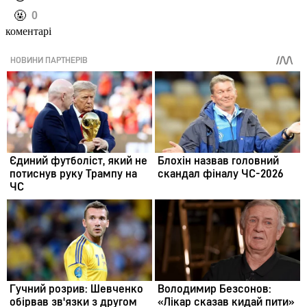
️🤬
0
коментарі