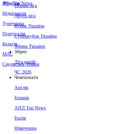
Франція
ЛЧ - Top News
Перша ліга
Нідерланди
Друга ліга
Туреччина
Кубок України
Португалія
Суперкубок України
Бельгія
Збірна України
Збірні
МЛС
Ліга націй
Саудівська Аравія
ЧС 2026
Чемпіонати
Англія
Іспанія
АПЛ Top News
Італія
Німеччина