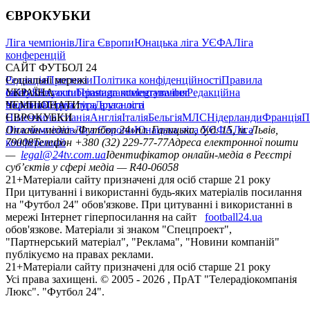
ЄВРОКУБКИ
Ліга чемпіонів
Ліга Європи
Юнацька ліга УЄФА
Ліга
конференцій
САЙТ ФУТБОЛ 24
Редакція
Соціальні мережі
Прогнози
Політика конфіденційності
Правила
сайту
facebook
УКРАЇНА
Контакти
x
youtube
Правила коментування
instagram
telegram
viber
Редакційна
політика
Україна
ЧЕМПІОНАТИ
Перша ліга
Структура власності
Друга ліга
Німеччина
ЄВРОКУБКИ
Іспанія
Англія
Італія
Бельгія
МЛС
Нідерланди
Франція
П
Ліга чемпіонів
Онлайн-медіа «Футбол 24»
Ліга Європи
Юнацька ліга УЄФА
пл. Галицька, буд. 15, м. Львів,
Ліга
конференцій
79008
Телефон +380 (32) 229-77-77
Адреса електронної пошти
—
legal@24tv.com.ua
Ідентифікатор онлайн-медіа в Реєстрі
суб’єктів у сфері медіа — R40-06058
21+
Матеріали сайту призначені для осіб старше 21 року
При цитуванні і використанні будь-яких матеріалів посилання
на "Футбол 24" обов'язкове. При цитуванні і використанні в
мережі Інтернет гіперпосилання на сайт
football24.ua
обов'язкове. Матеріали зі знаком "Спецпроект",
"Партнерський матеріал", "Реклама", "Новини компаній"
публікуємо на правах реклами.
21+
Матеріали сайту призначені для осіб старше 21 року
Усi права захищенi. © 2005 -
2026
, ПрАТ "Телерадіокомпанія
Люкс". "Футбол 24".