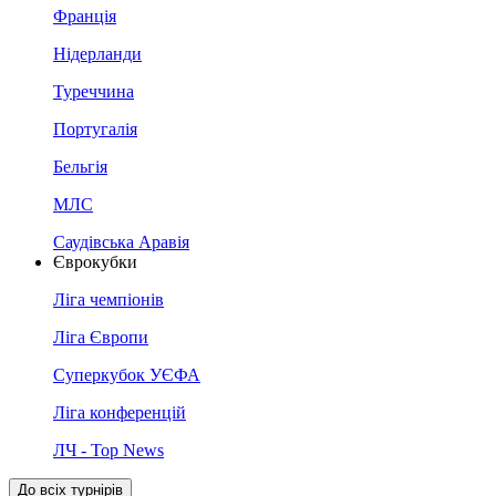
Франція
Нідерланди
Туреччина
Португалія
Бельгія
МЛС
Саудівська Аравія
Єврокубки
Ліга чемпіонів
Ліга Європи
Суперкубок УЄФА
Ліга конференцій
ЛЧ - Top News
До всіх турнірів