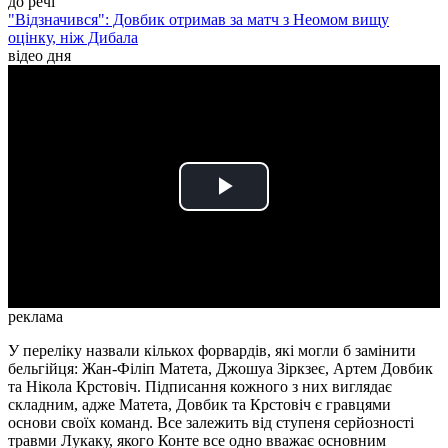
до речі
"Відзначився": Довбик отримав за матч з Неомом вищу
оцінку, ніж Дибала
відео дня
Play
Video
реклама
У переліку назвали кількох форвардів, які могли б замінити
бельгійця: Жан-Філіп Матета, Джошуа Зіркзеє, Артем Довбик
та Нікола Крстовіч. Підписання кожного з них виглядає
складним, адже Матета, Довбик та Крстовіч є гравцями
основи своїх команд. Все залежить від ступеня серйозності
травми Лукаку, якого Конте все одно вважає основним