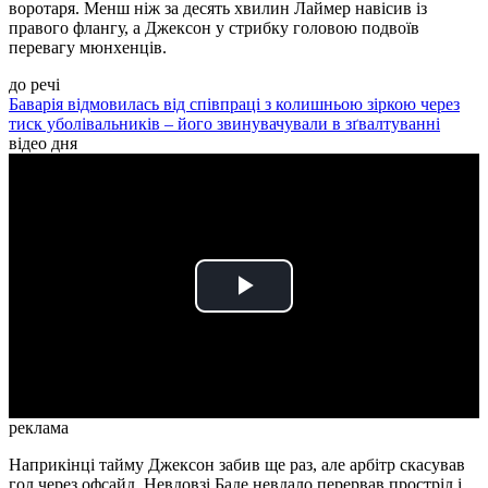
воротаря. Менш ніж за десять хвилин Лаймер навісив із
правого флангу, а Джексон у стрибку головою подвоїв
перевагу мюнхенців.
до речі
Баварія відмовилась від співпраці з колишньою зіркою через
тиск уболівальників – його звинувачували в зґвалтуванні
відео дня
Play
Video
реклама
Наприкінці тайму Джексон забив ще раз, але арбітр скасував
гол через офсайд. Невдовзі Баде невдало перервав простріл і