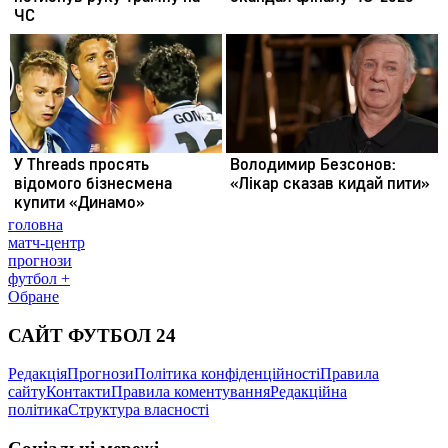
головна
матч-центр
прогнози
футбол +
Обране
САЙТ ФУТБОЛ 24
Редакція
Прогнози
Політика конфіденційності
Правила
сайту
Контакти
Правила коментування
Редакційна
політика
Структура власності