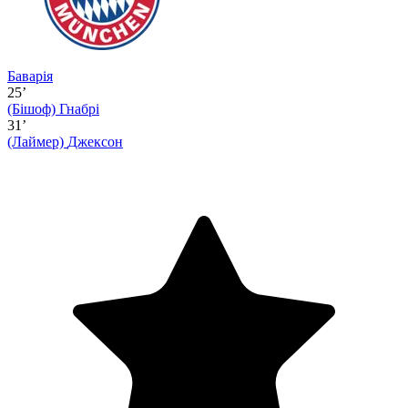
Баварія
25’
(Бішоф)
Гнабрі
31’
(Лаймер)
Джексон