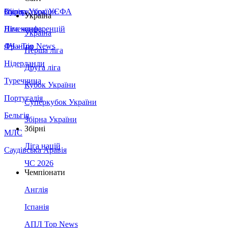
Збірна України
Італія
Суперкубок УЄФА
Україна
Німеччина
Ліга конференцій
Україна
Франція
ЛЧ - Top News
Перша ліга
Нідерланди
Друга ліга
Туреччина
Кубок України
Португалія
Суперкубок України
Бельгія
Збірна України
Збірні
МЛС
Ліга націй
Саудівська Аравія
ЧС 2026
Чемпіонати
Англія
Іспанія
АПЛ Top News