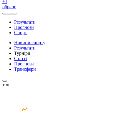
+
1
обране
Результати
Прогнози
Спорт
Новини спорту
Результати
Турніри
Статті
Прогнози
Трансфери
топ