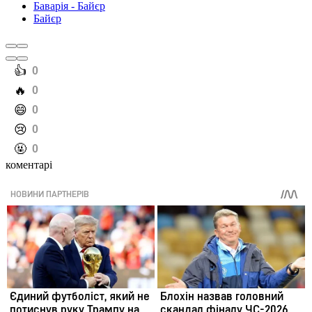
Баварія - Байєр
Байєр
️👍
0
️🔥
0
️😄
0
️😢
0
️🤬
0
коментарі