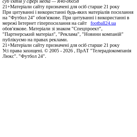
суб’єктів у сфері медіа — R40-06058
21+
Матеріали сайту призначені для осіб старше 21 року
При цитуванні і використанні будь-яких матеріалів посилання
на "Футбол 24" обов'язкове. При цитуванні і використанні в
мережі Інтернет гіперпосилання на сайт
football24.ua
обов'язкове. Матеріали зі знаком "Спецпроект",
"Партнерський матеріал", "Реклама", "Новини компаній"
публікуємо на правах реклами.
21+
Матеріали сайту призначені для осіб старше 21 року
Усi права захищенi. © 2005 -
2026
, ПрАТ "Телерадіокомпанія
Люкс". "Футбол 24".