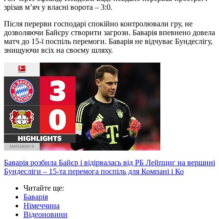
зрізав м’яч у власні ворота – 3:0.
Після перерви господарі спокійно контролювали гру, не
дозволяючи Байєру створити загрози. Баварія впевнено довела
матч до 15-ї поспіль перемоги. Баварія не відчуває Бундеслігу,
знищуючи всіх на своєму шляху.
Баварія розбила Байєр і відірвалась від РБ Лейпциг на вершині
Бундесліги – 15-та перемога поспіль для Компані і Ко
Читайте ще
:
Баварія
Німеччина
Відеоновини