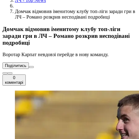
ЛЧ - Top News
Домчак відмовив іменитому клубу топ-ліги заради гри в
ЛЧ – Романо розкрив несподівані подробиці
Домчак відмовив іменитому клубу топ-ліги
заради гри в ЛЧ – Романо розкрив несподівані
подробиці
Воротар Карпат невдовзі перейде в нову команду.
Поділитись
0
коментарі