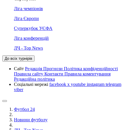
Ліга чемпіонів
Ліга Європи
Суперкубок УЄФА
Ліга конференцій
ЛЧ - Top News
До всіх турнірів
Сайт
Редакція
Прогнози
Політика конфіденційності
Правила сайту
Контакти
Правила коментування
Редакційна політика
Соціальні мережі
facebook
x
youtube
instagram
telegram
viber
Футбол 24
Новини футболу