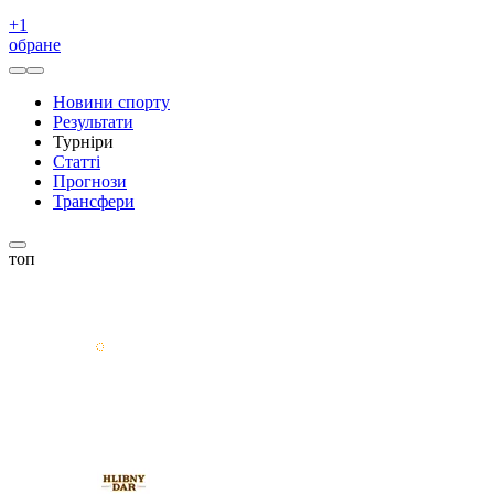
+
1
обране
Новини спорту
Результати
Турніри
Статті
Прогнози
Трансфери
топ