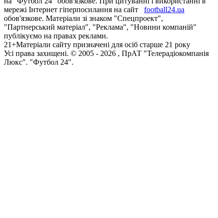
на "Футбол 24" обов'язкове. При цитуванні і використанні в
мережі Інтернет гіперпосилання на сайт
football24.ua
обов'язкове. Матеріали зі знаком "Спецпроект",
"Партнерський матеріал", "Реклама", "Новини компаній"
публікуємо на правах реклами.
21+
Матеріали сайту призначені для осіб старше 21 року
Усi права захищенi. © 2005 -
2026
, ПрАТ "Телерадіокомпанія
Люкс". "Футбол 24".