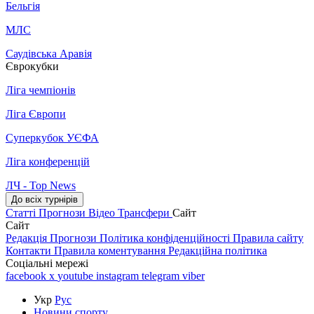
Бельгія
МЛС
Саудівська Аравія
Єврокубки
Ліга чемпіонів
Ліга Європи
Суперкубок УЄФА
Ліга конференцій
ЛЧ - Top News
До всіх турнірів
Статті
Прогнози
Відео
Трансфери
Сайт
Сайт
Редакція
Прогнози
Політика конфіденційності
Правила сайту
Контакти
Правила коментування
Редакційна політика
Соціальні мережі
facebook
x
youtube
instagram
telegram
viber
Укр
Рус
Новини спорту