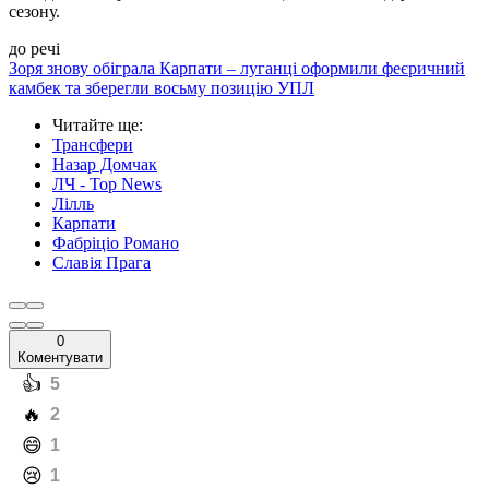
сезону.
до речі
Зоря знову обіграла Карпати – луганці оформили феєричний
камбек та зберегли восьму позицію УПЛ
Читайте ще
:
Трансфери
Назар Домчак
ЛЧ - Top News
Лілль
Карпати
Фабріціо Романо
Славія Прага
0
Коментувати
️👍
5
️🔥
2
️😄
1
️😢
1