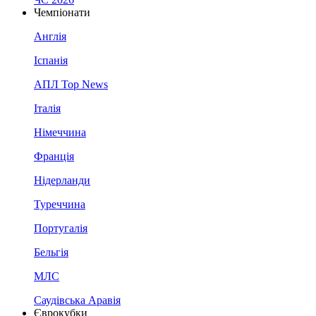
Чемпіонати
Англія
Іспанія
АПЛ Top News
Італія
Німеччина
Франція
Нідерланди
Туреччина
Португалія
Бельгія
МЛС
Саудівська Аравія
Єврокубки