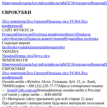
Німеччина
Іспанія
Англія
Італія
Бельгія
МЛС
Нідерланди
Франція
П
ЄВРОКУБКИ
Ліга чемпіонів
Ліга Європи
Юнацька ліга УЄФА
Ліга
конференцій
САЙТ ФУТБОЛ 24
Редакція
Прогнози
Політика конфіденційності
Правила
сайту
Контакти
Правила коментування
Редакційна політика
Соціальні мережі
facebook
x
youtube
instagram
telegram
viber
УКРАЇНА
Україна
Перша ліга
Друга ліга
ЧЕМПІОНАТИ
Німеччина
Іспанія
Англія
Італія
Бельгія
МЛС
Нідерланди
Франція
П
ЄВРОКУБКИ
Ліга чемпіонів
Ліга Європи
Юнацька ліга УЄФА
Ліга
конференцій
Онлайн-медіа «Футбол 24»
пл. Галицька, буд. 15, м. Львів,
79008
Телефон +380 (32) 229-77-77
Адреса електронної пошти
—
legal@24tv.com.ua
Ідентифікатор онлайн-медіа в Реєстрі
суб’єктів у сфері медіа — R40-06058
21+
Матеріали сайту призначені для осіб старше 21 року
При цитуванні і використанні будь-яких матеріалів посилання