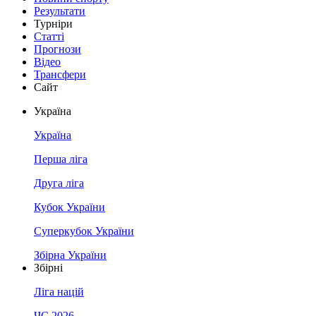
Результати
Турніри
Статті
Прогнози
Відео
Трансфери
Сайт
Україна
Україна
Перша ліга
Друга ліга
Кубок України
Суперкубок України
Збірна України
Збірні
Ліга націй
ЧС 2026