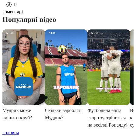
️🤬
0
коментарі
головна