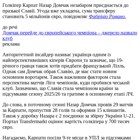
Голкіпер Карпат Назар Домчак незабаром приєднається до
празької Славії. Угода вже укладена, сума трансферу
становить 5 мільйонів євро, повідомляє
Фабріціо Романо.
до речі
Домчак перейде до європейського чемпіона – джерело назвало
клуб
реклама
Авторитетний інсайдер називає українця одним із
найперспективніших кіперів Європи
та зазначає, що 19-
річного гравця також хотів придбати французький Лілль.
Однак сам Домчак обрав Славію, де має стати новим
основним воротарем. Також важливим фактором стала
перспектива матчів Ліги чемпіонів, куди пробився чеський
клуб. Зазначимо, що Славія стала чемпіоном країни за
підсумками сезону 2025/26 та гратиме в основному етапі ЛЧ.
До слова, в поточному сезоні Назар Домчак провів 29 матчів
за Карпати, пропустив 28 голів та оформив 15 кліншитів.
Також у доробку Назара є 2 поєдинки за збірну України U-21.
Портал Transfermarkt оцінює вартість голкіпера у 700 тисяч
євро.
Нагадаємо, Карпати посіли 9-те місце в УПЛ за підсумками