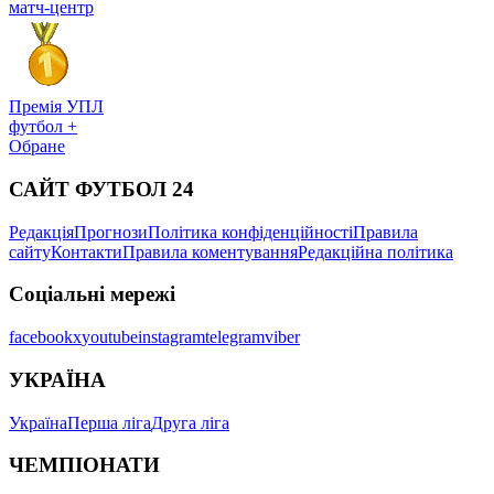
матч-центр
Премія УПЛ
футбол +
Обране
САЙТ ФУТБОЛ 24
Редакція
Прогнози
Політика конфіденційності
Правила
сайту
Контакти
Правила коментування
Редакційна політика
Соціальні мережі
facebook
x
youtube
instagram
telegram
viber
УКРАЇНА
Україна
Перша ліга
Друга ліга
ЧЕМПІОНАТИ