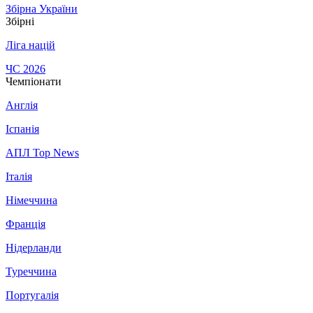
Збірна України
Збірні
Ліга націй
ЧС 2026
Чемпіонати
Англія
Іспанія
АПЛ Top News
Італія
Німеччина
Франція
Нідерланди
Туреччина
Португалія