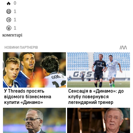
️🔥
0
️😄
1
️😢
1
️🤬
1
коментарі