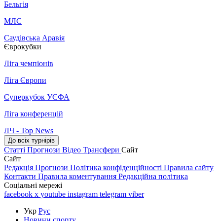
Бельгія
МЛС
Саудівська Аравія
Єврокубки
Ліга чемпіонів
Ліга Європи
Суперкубок УЄФА
Ліга конференцій
ЛЧ - Top News
До всіх турнірів
Статті
Прогнози
Відео
Трансфери
Сайт
Сайт
Редакція
Прогнози
Політика конфіденційності
Правила сайту
Контакти
Правила коментування
Редакційна політика
Соціальні мережі
facebook
x
youtube
instagram
telegram
viber
Укр
Рус
Новини спорту