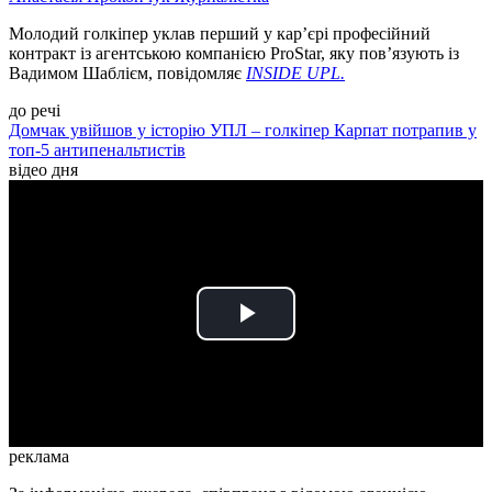
Молодий голкіпер уклав перший у кар’єрі професійний
контракт із агентською компанією ProStar, яку пов’язують із
Вадимом Шаблієм, повідомляє
INSIDE UPL.
до речі
Домчак увійшов у історію УПЛ – голкіпер Карпат потрапив у
топ-5 антипенальтистів
відео дня
Play
Video
реклама