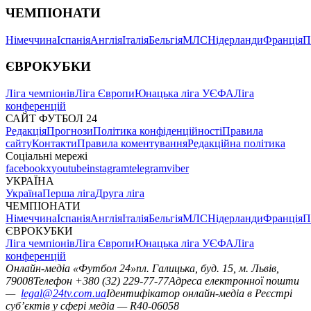
ЧЕМПІОНАТИ
Німеччина
Іспанія
Англія
Італія
Бельгія
МЛС
Нідерланди
Франція
П
ЄВРОКУБКИ
Ліга чемпіонів
Ліга Європи
Юнацька ліга УЄФА
Ліга
конференцій
САЙТ ФУТБОЛ 24
Редакція
Прогнози
Політика конфіденційності
Правила
сайту
Контакти
Правила коментування
Редакційна політика
Соціальні мережі
facebook
x
youtube
instagram
telegram
viber
УКРАЇНА
Україна
Перша ліга
Друга ліга
ЧЕМПІОНАТИ
Німеччина
Іспанія
Англія
Італія
Бельгія
МЛС
Нідерланди
Франція
П
ЄВРОКУБКИ
Ліга чемпіонів
Ліга Європи
Юнацька ліга УЄФА
Ліга
конференцій
Онлайн-медіа «Футбол 24»
пл. Галицька, буд. 15, м. Львів,
79008
Телефон +380 (32) 229-77-77
Адреса електронної пошти
—
legal@24tv.com.ua
Ідентифікатор онлайн-медіа в Реєстрі
суб’єктів у сфері медіа — R40-06058