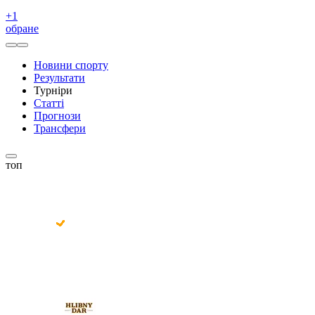
+
1
обране
Новини спорту
Результати
Турніри
Статті
Прогнози
Трансфери
топ