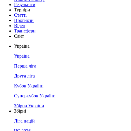
Результати
Турніри
Статті
Прогнози
Відео
Трансфери
Сайт
Україна
Україна
Перша ліга
Друга ліга
Кубок України
Суперкубок України
Збірна України
Збірні
Ліга націй
ЧС 2026