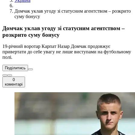
Україна
Домчак уклав угоду зі статусним агентством – розкрито
суму бонусу
Домчак уклав угоду зі статусним агентством –
розкрито суму бонусу
19-річний воротар Карпат Назар Домчак продовжує
привертати до себе увагу не лише виступами на футбольному
полі.
Поділитись
0
коментарі