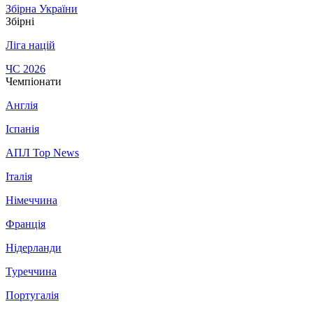
Збірна України
Збірні
Ліга націй
ЧС 2026
Чемпіонати
Англія
Іспанія
АПЛ Top News
Італія
Німеччина
Франція
Нідерланди
Туреччина
Португалія