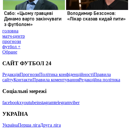
головна
матч-центр
прогнози
футбол +
Обране
САЙТ ФУТБОЛ 24
Редакція
Прогнози
Політика конфіденційності
Правила
сайту
Контакти
Правила коментування
Редакційна політика
Соціальні мережі
facebook
x
youtube
instagram
telegram
viber
УКРАЇНА
Україна
Перша ліга
Друга ліга