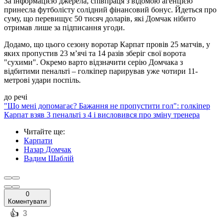
За інформацією джерела, співпраця з відомою агенцією
принесла футболісту солідний фінансовий бонус. Йдеться про
суму, що перевищує 50 тисяч доларів, які Домчак нібито
отримав лише за підписання угоди.
Додамо, що цього сезону воротар Карпат провів 25 матчів, у
яких пропустив 23 м’ячі та 14 разів зберіг свої ворота
"сухими". Окремо варто відзначити серію Домчака з
відбитими пенальті – голкіпер парирував уже чотири 11-
метрові удари поспіль.
до речі
"Що мені допомагає? Бажання не пропустити гол": голкіпер
Карпат взяв 3 пенальті з 4 і висловився про зміну тренера
Читайте ще
:
Карпати
Назар Домчак
Вадим Шаблій
0
Коментувати
️👍
3