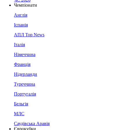
Чемпіонати
Англія
Іспанія
АПЛ Top News
Італія
Німеччина
Франція
Нідерланди
Туреччина
Португалія
Бельгія
МЛС
Саудівська Аравія
Єврокубки