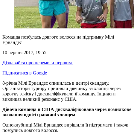
Команда позбулась довгого волосся на підтримку Мілі
Ернандес
10 червня 2017, 19:55
Дізнавайся про перемоги першим.
Підписатися в Google
8-річна Мілі Ернандес опинилась в центрі скандалу.
Організатори турніру прийняли дівчинку за хлопця через
коротку зачіску і дискваліфікували її команду.
Інцидент
викликав великий резонанс у США.
Дівоча команда в США дискваліфікована через помилкове
визнання однієї гравчині хлопцем
Одноклубниці Мілі Ернандес вирішили її підтримати і також
позбулись довгого волосся.