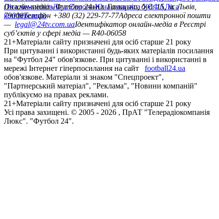
Ліга чемпіонів
Онлайн-медіа «Футбол 24»
Ліга Європи
Юнацька ліга УЄФА
пл. Галицька, буд. 15, м. Львів,
Ліга
конференцій
79008
Телефон +380 (32) 229-77-77
Адреса електронної пошти
—
legal@24tv.com.ua
Ідентифікатор онлайн-медіа в Реєстрі
суб’єктів у сфері медіа — R40-06058
21+
Матеріали сайту призначені для осіб старше 21 року
При цитуванні і використанні будь-яких матеріалів посилання
на "Футбол 24" обов'язкове. При цитуванні і використанні в
мережі Інтернет гіперпосилання на сайт
football24.ua
обов'язкове. Матеріали зі знаком "Спецпроект",
"Партнерський матеріал", "Реклама", "Новини компаній"
публікуємо на правах реклами.
21+
Матеріали сайту призначені для осіб старше 21 року
Усi права захищенi. © 2005 -
2026
, ПрАТ "Телерадіокомпанія
Люкс". "Футбол 24".