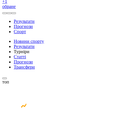
+
1
обране
Результати
Прогнози
Спорт
Новини спорту
Результати
Турніри
Статті
Прогнози
Трансфери
топ