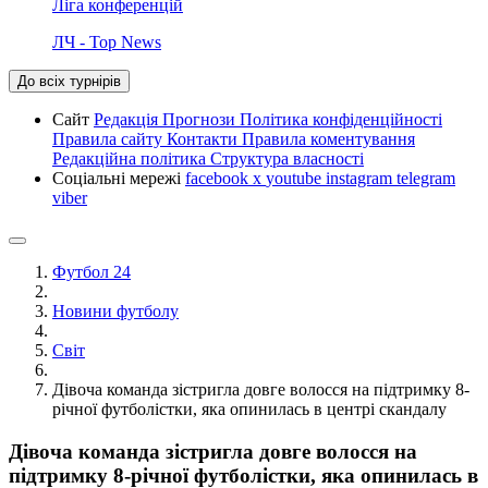
Ліга конференцій
ЛЧ - Top News
До всіх турнірів
Сайт
Редакція
Прогнози
Політика конфіденційності
Правила сайту
Контакти
Правила коментування
Редакційна політика
Структура власності
Соціальні мережі
facebook
x
youtube
instagram
telegram
viber
Футбол 24
Новини футболу
Світ
Дівоча команда зістригла довге волосся на підтримку 8-
річної футболістки, яка опинилась в центрі скандалу
Дівоча команда зістригла довге волосся на
підтримку 8-річної футболістки, яка опинилась в