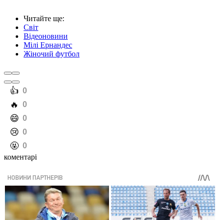
Читайте ще
:
Світ
Відеоновини
Мілі Ернандес
Жіночий футбол
️👍
0
️🔥
0
️😄
0
️😢
0
️🤬
0
коментарі