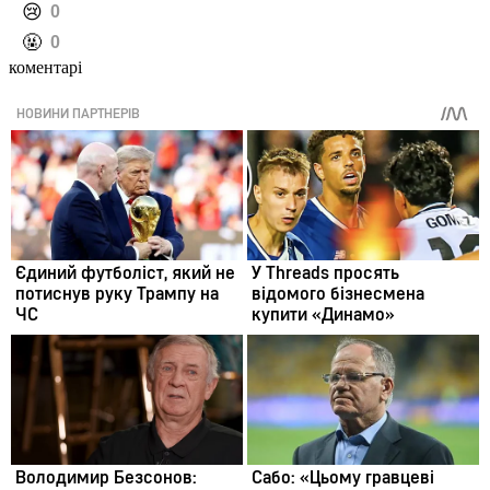
️😢
0
️🤬
0
коментарі