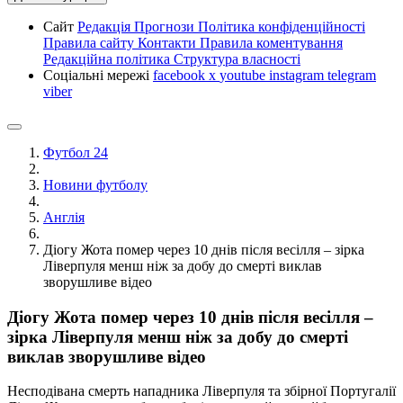
Сайт
Редакція
Прогнози
Політика конфіденційності
Правила сайту
Контакти
Правила коментування
Редакційна політика
Структура власності
Соціальні мережі
facebook
x
youtube
instagram
telegram
viber
Футбол 24
Новини футболу
Англія
Діогу Жота помер через 10 днів після весілля – зірка
Ліверпуля менш ніж за добу до смерті виклав
зворушливе відео
Діогу Жота помер через 10 днів після весілля –
зірка Ліверпуля менш ніж за добу до смерті
виклав зворушливе відео
Несподівана смерть нападника Ліверпуля та збірної Португалії