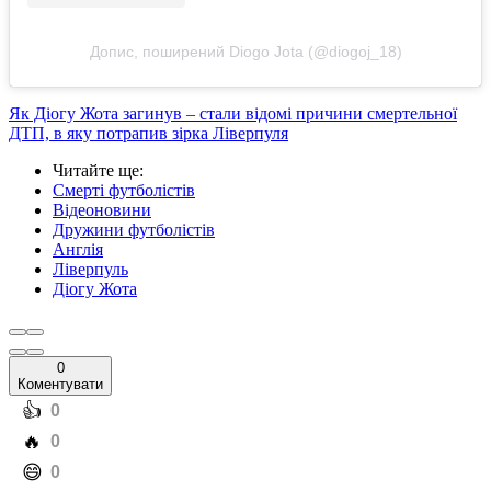
Допис, поширений Diogo Jota (@diogoj_18)
Як Діогу Жота загинув – стали відомі причини смертельної
ДТП, в яку потрапив зірка Ліверпуля
Читайте ще
:
Смерті футболістів
Відеоновини
Дружини футболістів
Англія
Ліверпуль
Діогу Жота
0
Коментувати
️👍
0
️🔥
0
️😄
0