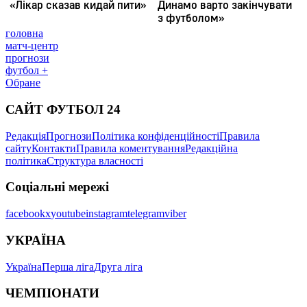
головна
матч-центр
прогнози
футбол +
Обране
САЙТ ФУТБОЛ 24
Редакція
Прогнози
Політика конфіденційності
Правила
сайту
Контакти
Правила коментування
Редакційна
політика
Структура власності
Соціальні мережі
facebook
x
youtube
instagram
telegram
viber
УКРАЇНА
Україна
Перша ліга
Друга ліга
ЧЕМПІОНАТИ