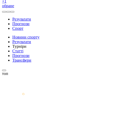
+
1
обране
Результати
Прогнози
Спорт
Новини спорту
Результати
Турніри
Статті
Прогнози
Трансфери
топ