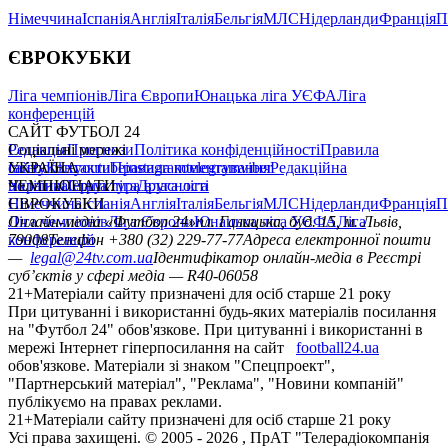
Німеччина
Іспанія
Англія
Італія
Бельгія
МЛС
Нідерланди
Франція
П
ЄВРОКУБКИ
Ліга чемпіонів
Ліга Європи
Юнацька ліга УЄФА
Ліга
конференцій
САЙТ ФУТБОЛ 24
Редакція
Соціальні мережі
Прогнози
Політика конфіденційності
Правила
сайту
facebook
УКРАЇНА
Контакти
x
youtube
Правила коментування
instagram
telegram
viber
Редакційна
політика
Україна
ЧЕМПІОНАТИ
Перша ліга
Структура власності
Друга ліга
Німеччина
ЄВРОКУБКИ
Іспанія
Англія
Італія
Бельгія
МЛС
Нідерланди
Франція
П
Ліга чемпіонів
Онлайн-медіа «Футбол 24»
Ліга Європи
Юнацька ліга УЄФА
пл. Галицька, буд. 15, м. Львів,
Ліга
конференцій
79008
Телефон +380 (32) 229-77-77
Адреса електронної пошти
—
legal@24tv.com.ua
Ідентифікатор онлайн-медіа в Реєстрі
суб’єктів у сфері медіа — R40-06058
21+
Матеріали сайту призначені для осіб старше 21 року
При цитуванні і використанні будь-яких матеріалів посилання
на "Футбол 24" обов'язкове. При цитуванні і використанні в
мережі Інтернет гіперпосилання на сайт
football24.ua
обов'язкове. Матеріали зі знаком "Спецпроект",
"Партнерський матеріал", "Реклама", "Новини компаній"
публікуємо на правах реклами.
21+
Матеріали сайту призначені для осіб старше 21 року
Усi права захищенi. © 2005 -
2026
, ПрАТ "Телерадіокомпанія