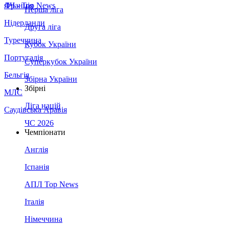
Франція
ЛЧ - Top News
Перша ліга
Нідерланди
Друга ліга
Туреччина
Кубок України
Португалія
Суперкубок України
Бельгія
Збірна України
Збірні
МЛС
Ліга націй
Саудівська Аравія
ЧС 2026
Чемпіонати
Англія
Іспанія
АПЛ Top News
Італія
Німеччина