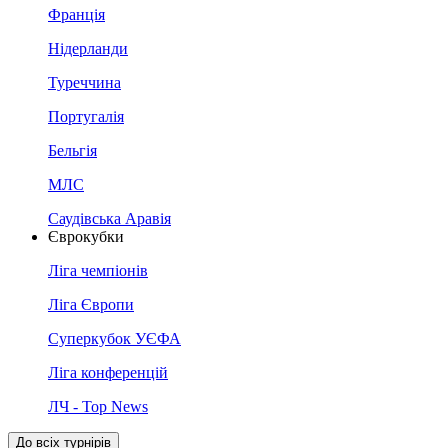
Франція
Нідерланди
Туреччина
Португалія
Бельгія
МЛС
Саудівська Аравія
Єврокубки
Ліга чемпіонів
Ліга Європи
Суперкубок УЄФА
Ліга конференцій
ЛЧ - Top News
До всіх турнірів