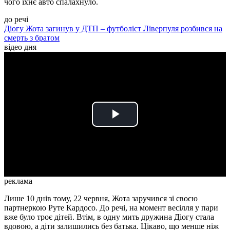
чого їхнє авто спалахнуло.
до речі
Діогу Жота загинув у ДТП – футболіст Ліверпуля розбився на
смерть з братом
відео дня
Play
Video
реклама
Лише 10 днів тому, 22 червня, Жота заручився зі своєю
партнеркою Руте Кардосо. До речі, на момент весілля у пари
вже було троє дітей. Втім, в одну мить дружина Діогу стала
вдовою, а діти залишились без батька. Цікаво, що менше ніж