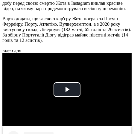
добу перед своєю смертю Жота в Instagram виклав красиве
відео, на якому пара продемонструвала весільну церемонію.
Варто додати, що за свою кар'єру Жота пограв за Пасуш
Феррейру, Порту, Атлетіко, Вулверхемптон, а з 2020 року
виступав у складі Ліверпуля (182 матчі, 65 голів та 26 асистів).
За збірну Португалії Діогу відіграв майже півсотні матчів (14
голів та 12 асистів).
відео дня
Play
Video