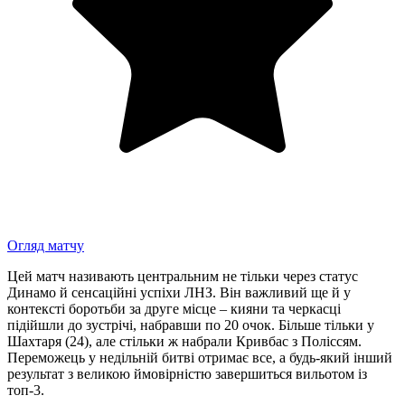
Огляд матчу
Цей матч називають центральним не тільки через статус
Динамо й сенсаційні успіхи ЛНЗ. Він важливий ще й у
контексті боротьби за друге місце – кияни та черкасці
підійшли до зустрічі, набравши по 20 очок. Більше тільки у
Шахтаря (24), але стільки ж набрали Кривбас з Поліссям.
Переможець у недільній битві отримає все, а будь-який інший
результат з великою ймовірністю завершиться вильотом із
топ-3.