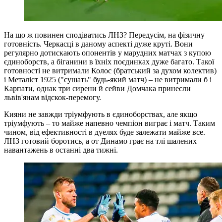
На що ж повинен сподіватись ЛНЗ? Передусім, на фізичну
готовність. Черкасці в даному аспекті дуже круті. Вони
регулярно дотискають опонентів у марудних матчах з купою
єдиноборств, а біганини в їхніх поєдинках дуже багато. Такої
готовності не витримали Колос (братський за духом колектив)
і Металіст 1925 ("сушать" будь-який матч) – не витримали б і
Карпати, однак три сирени й сейви Домчака принесли
львів'янам відскок-перемогу.
Кияни не завжди тріумфують в єдиноборствах, але якщо
тріумфують – то майже напевно чемпіон виграє і матч. Таким
чином, від ефективності в дуелях буде залежати майже все.
ЛНЗ готовий боротись, а от Динамо грає на тлі шалених
навантажень в останні два тижні.