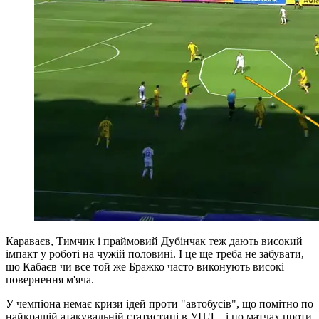
Караваєв, Тимчик і праймовий Дубінчак теж дають високий
імпакт у роботі на чужій половині. І це ще треба не забувати,
що Кабаєв чи все той же Бражко часто виконують високі
повернення м'яча.
У чемпіона немає кризи ідей проти "автобусів", що помітно по
найкращій атакувальній статистиці в УПЛ – і по матчах проти
Металіста 1925 і Полісся. У харків'ян до цього тижня захист
був найсильнішим у лізі, та і житомиряни потужні, однак
підопічні Шовковського порвали їхню оборону на атоми. Це
ще не гарантує перемоги й зливи голів, але відсидітись у