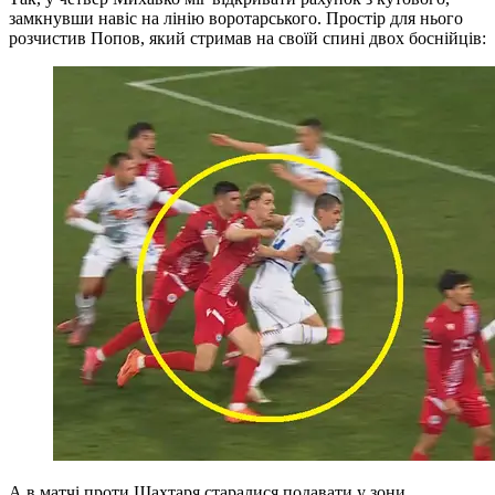
А в матчі проти Шахтаря старалися подавати у зони
центрбеків, адже Бондар і Матвієнко дуже слабко працюють
по навісах. Крім того, при скасованому голі спрацювала
скидання Тіаре на дальню – донеччани теж частенько її
втрачають. Ці стандарти можуть стати проблемою для ЛНЗ,