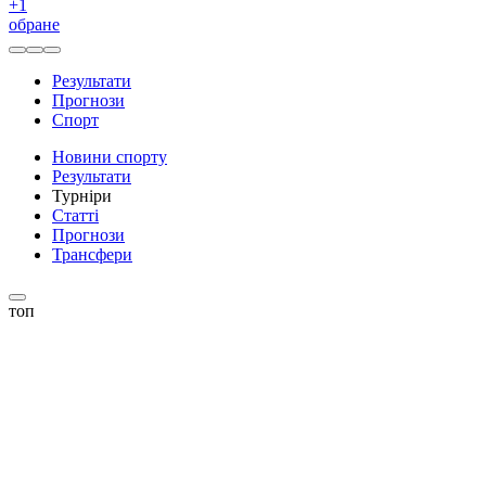
+
1
обране
Результати
Прогнози
Спорт
Новини спорту
Результати
Турніри
Статті
Прогнози
Трансфери
топ