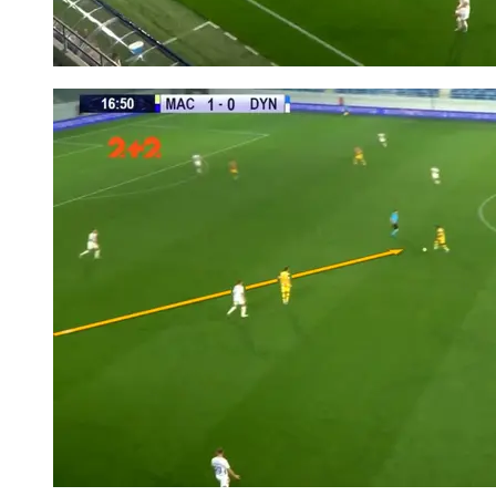
Але житомиряни пробували так грати Динамо – і отримали
купу контратак на власні ворота. З іншого боку, Кривбас
взагалі відмовився від високого тиску й отримав ще гірший