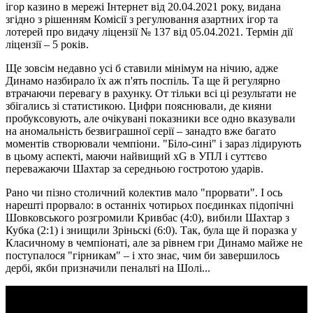
Ще зовсім недавно усі б ставили мінімум на нічию, адже
Динамо назбирало їх аж п'ять поспіль. Та ще й регулярно
втрачаючи перевагу в рахунку. От тільки всі ці результати не
збігались зі статистикою. Цифри пояснювали, де кияни
пробуксовують, але очікувані показники все одно вказували
на аномальність безвиграшної серії – занадто вже багато
моментів створювали чемпіони. "Біло-сині" і зараз лідирують
в цьому аспекті, маючи найвищий xG в УПЛ і суттєво
переважаючи Шахтар за середньою гостротою ударів.
Рано чи пізно столичний колектив мало "прорвати". І ось
нарешті прорвало: в останніх чотирьох поєдинках підопічні
Шовковського розгромили Кривбас (4:0), вибили Шахтар з
Кубка (2:1) і знищили Зріньскі (6:0). Так, була ще й поразка у
Класичному в чемпіонаті, але за рівнем гри Динамо майже не
поступалося "гірникам" – і хто знає, чим би завершилось
дербі, якби призначили пенальті на Шолі...