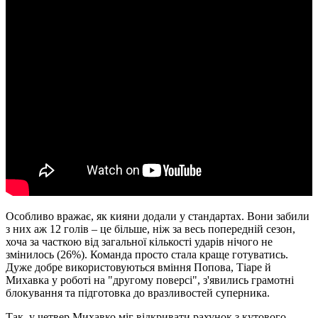
Особливо вражає, як кияни додали у стандартах. Вони забили
з них аж 12 голів – це більше, ніж за весь попередній сезон,
хоча за часткою від загальної кількості ударів нічого не
змінилось (26%). Команда просто стала краще готуватись.
Дуже добре використовуються вміння Попова, Тіаре й
Михавка у роботі на "другому поверсі", з'явились грамотні
блокування та підготовка до вразливостей суперника.
Так, у четвер Михавко міг відкривати рахунок з кутового,
замкнувши навіс на лінію воротарського. Простір для нього
розчистив Попов, який стримав на своїй спині двох боснійців: