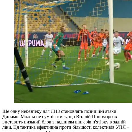
Ще одну небезпеку для ЛНЗ становлять позиційні атаки
Динамо. Можна не сумніватись, що Віталій Пономарьов
виставить низький блок з падінням вінгерів п'ятірку в задній
лінії. Ця тактика ефективна проти більшості колективів УПЛ –
в тому числі й проти Шахтаря, у якого простежується
просідання в загостреннях на чужій третині. Донеччани
створюють небагато.