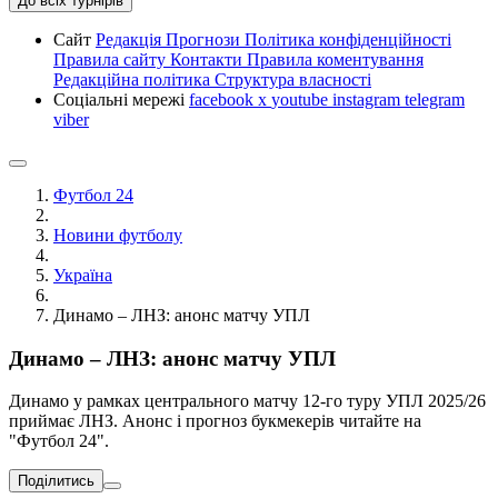
До всіх турнірів
Сайт
Редакція
Прогнози
Політика конфіденційності
Правила сайту
Контакти
Правила коментування
Редакційна політика
Структура власності
Соціальні мережі
facebook
x
youtube
instagram
telegram
viber
Футбол 24
Новини футболу
Україна
Динамо – ЛНЗ: анонс матчу УПЛ
Динамо – ЛНЗ: анонс матчу УПЛ
Динамо у рамках центрального матчу 12-го туру УПЛ 2025/26
приймає ЛНЗ. Анонс і прогноз букмекерів читайте на
"Футбол 24".
Поділитись