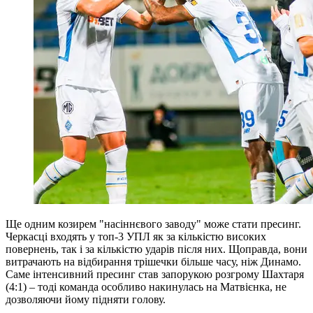
Ще одним козирем "насіннєвого заводу" може стати пресинг.
Черкасці входять у топ-3 УПЛ як за кількістю високих
повернень, так і за кількістю ударів після них. Щоправда, вони
витрачають на відбирання трішечки більше часу, ніж Динамо.
Саме інтенсивний пресинг став запорукою розгрому Шахтаря
(4:1) – тоді команда особливо накинулась на Матвієнка, не
дозволяючи йому підняти голову.
Тим часом оборона киян постійно помиляється під пресингом.
Особливо це простежувалось у єврокубках, але і в Україні
негативного досвіду вистачало. Зокрема, проблеми виникали
на початку зустрічі з Поліссям, на окремих відрізках битви з