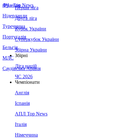
Франція
ЛЧ - Top News
Перша ліга
Нідерланди
Друга ліга
Туреччина
Кубок України
Португалія
Суперкубок України
Бельгія
Збірна України
Збірні
МЛС
Ліга націй
Саудівська Аравія
ЧС 2026
Чемпіонати
Англія
Іспанія
АПЛ Top News
Італія
Німеччина