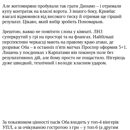
результат. Цікаво, який вибір зробить Пономарьов.
Зрештою, важко не помітити слона у кімнаті. ЛНЗ
суперкрутий у грі на просторі та на флангах. Найбільші
перспективи черкасці мають на правому краю атаки, де
розриває Оба – в останніх п'яти матчах Проспер оформив 5+1.
Лишень у поєдинках з Карпатами він покинув поле без
результативних дій, але йому просто не пощастило. Нігерієць
дуже швидкий, технічний і володіє класним ударом.
За показником цінності пасів Оба входить у топ-4 вінгерів
УПЛ, а за очікуваною гостротою з гри – у топ-6 (а другим
залишається Ярмоленко). Водночас лівий фланг оборони
Динамо вкрай вразливий як у позиційній роботі, так і в дуелях
1-в-1. Дубінчак занадто атакувальний, Михавко не грав у цій
зоні з 17 років, і навіть Вівчаренко втратив реноме спеціаліста