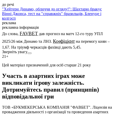
до речі
"Хейтери Динамо, обличчя до огляду!": Шахтарю бракує
Вінні Джонса, тест на "справжніх" бразильців, Бленуце і
колгосп
реклама
рекламна інформація
FAVBET
До слова,
дав прогноз на матч 12-го туру УПЛ
Коефіцієнт
2025/26 між Динамо та ЛНЗ.
на перемогу киян –
1,67. На тріумф черкасців фахівці дають 5,45.
Участь в азартних іграх може
викликати ігрову залежність.
Дотримуйтесь правил (принципів)
відповідальної гри
ТОВ «БУКМЕКЕРСЬКА КОМПАНІЯ "ФАВБЕТ". Ліцензія на
провадження діяльності з організації та проведення азартних
ігор казино в мережі Інтернет від 20.04.2021 року, видана
згідно з рішенням Комісії з регулювання азартних ігор та
лотерей про видачу ліцензії № 137 від 05.04.2021. Термін дії
ліцензії – 5 років.