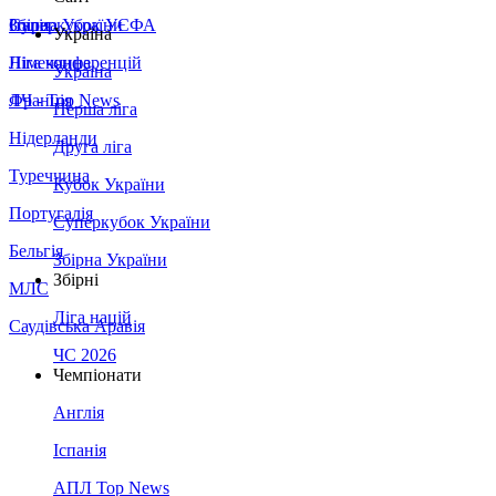
Збірна України
Італія
Суперкубок УЄФА
Україна
Німеччина
Ліга конференцій
Україна
Франція
ЛЧ - Top News
Перша ліга
Нідерланди
Друга ліга
Туреччина
Кубок України
Португалія
Суперкубок України
Бельгія
Збірна України
Збірні
МЛС
Ліга націй
Саудівська Аравія
ЧС 2026
Чемпіонати
Англія
Іспанія
АПЛ Top News