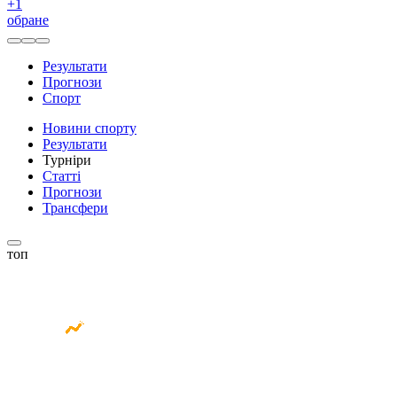
+
1
обране
Результати
Прогнози
Спорт
Новини спорту
Результати
Турніри
Статті
Прогнози
Трансфери
топ