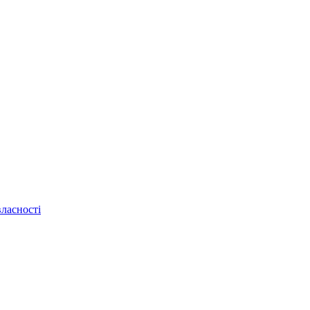
ласності