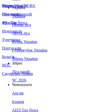
Збірна України
Італія
Суперкубок УЄФА
Україна
Німеччина
Ліга конференцій
Україна
Франція
ЛЧ - Top News
Перша ліга
Нідерланди
Друга ліга
Туреччина
Кубок України
Португалія
Суперкубок України
Бельгія
Збірна України
Збірні
МЛС
Ліга націй
Саудівська Аравія
ЧС 2026
Чемпіонати
Англія
Іспанія
АПЛ Top News