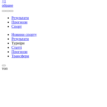
+
1
обране
Результати
Прогнози
Спорт
Новини спорту
Результати
Турніри
Статті
Прогнози
Трансфери
топ