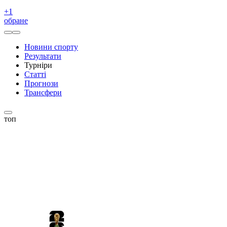
+
1
обране
Новини спорту
Результати
Турніри
Статті
Прогнози
Трансфери
топ