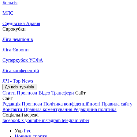
Бельгія
МЛС
Саудівська Аравія
Єврокубки
Ліга чемпіонів
Ліга Європи
Суперкубок УЄФА
Ліга конференцій
ЛЧ - Top News
До всіх турнірів
Статті
Прогнози
Відео
Трансфери
Сайт
Сайт
Редакція
Прогнози
Політика конфіденційності
Правила сайту
Контакти
Правила коментування
Редакційна політика
Соціальні мережі
facebook
x
youtube
instagram
telegram
viber
Укр
Рус
Новини спорту