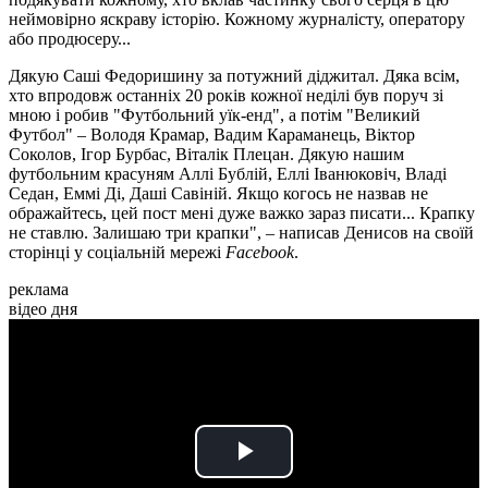
неймовірно яскраву історію. Кожному журналісту, оператору
або продюсеру...
Дякую Саші Федоришину за потужний діджитал. Дяка всім,
хто впродовж останніх 20 років кожної неділі був поруч зі
мною і робив "Футбольний уїк-енд", а потім "Великий
Футбол" – Володя Крамар, Вадим Караманець, Віктор
Соколов, Ігор Бурбас, Віталік Плецан. Дякую нашим
футбольним красуням Аллі Бублій, Еллі Іванюковіч, Владі
Седан, Еммі Ді, Даші Савіній. Якщо когось не назвав не
ображайтесь, цей пост мені дуже важко зараз писати... Крапку
не ставлю. Залишаю три крапки", – написав Денисов на своїй
сторінці у соціальній мережі
Facebook
.
реклама
відео дня
Play