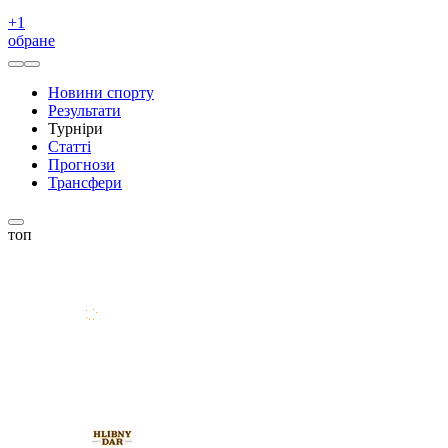
+
1
обране
Новини спорту
Результати
Турніри
Статті
Прогнози
Трансфери
топ