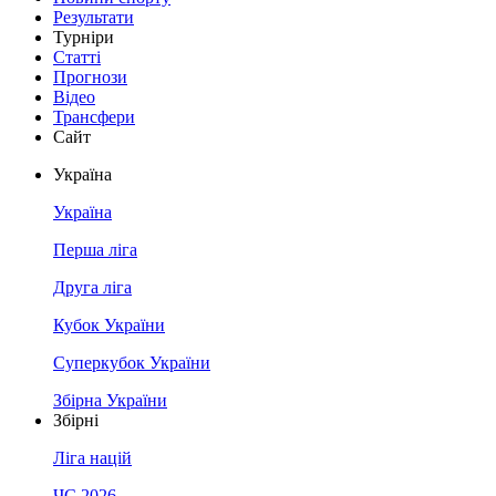
Результати
Турніри
Статті
Прогнози
Відео
Трансфери
Сайт
Україна
Україна
Перша ліга
Друга ліга
Кубок України
Суперкубок України
Збірна України
Збірні
Ліга націй
ЧС 2026