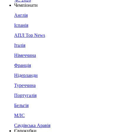
Чемпіонати
Англія
Іспанія
АПЛ Top News
Італія
Німеччина
Франція
Нідерланди
Туреччина
Португалія
Бельгія
МЛС
Саудівська Аравія
Єврокубки