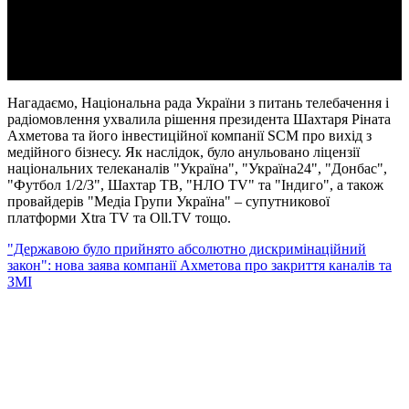
Video
Нагадаємо, Національна рада України з питань телебачення і
радіомовлення ухвалила рішення президента Шахтаря Ріната
Ахметова та його інвестиційної компанії SCM про вихід з
медійного бізнесу. Як наслідок, було анульовано ліцензії
національних телеканалів "Україна", "Україна24", "Донбас",
"Футбол 1/2/3", Шахтар ТВ, "НЛО TV" та "Індиго", а також
провайдерів "Медіа Групи Україна" – супутникової
платформи Xtra TV та Oll.TV тощо.
"Державою було прийнято абсолютно дискримінаційний
закон": нова заява компанії Ахметова про закриття каналів та
ЗМІ