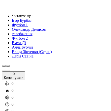
Читайте ще
:
Ігор Бурбас
Футбол 1
Олександр Денисов
телебачення
Футбол 2
Емма Ді
Алла Бублій
Влада Зінченко (Седан)
Дарія Савіна
0
Коментувати
️👍
0
️🔥
0
️😄
0
️😢
0