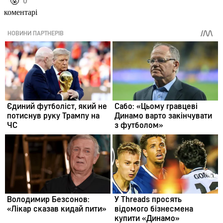
️🤬
0
коментарі