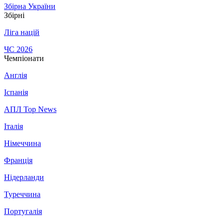
Збірна України
Збірні
Ліга націй
ЧС 2026
Чемпіонати
Англія
Іспанія
АПЛ Top News
Італія
Німеччина
Франція
Нідерланди
Туреччина
Португалія