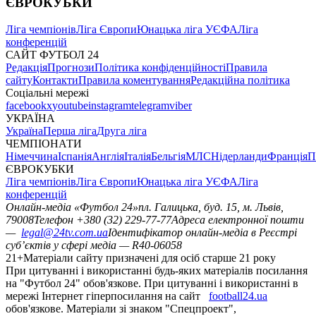
ЄВРОКУБКИ
Ліга чемпіонів
Ліга Європи
Юнацька ліга УЄФА
Ліга
конференцій
САЙТ ФУТБОЛ 24
Редакція
Прогнози
Політика конфіденційності
Правила
сайту
Контакти
Правила коментування
Редакційна політика
Соціальні мережі
facebook
x
youtube
instagram
telegram
viber
УКРАЇНА
Україна
Перша ліга
Друга ліга
ЧЕМПІОНАТИ
Німеччина
Іспанія
Англія
Італія
Бельгія
МЛС
Нідерланди
Франція
П
ЄВРОКУБКИ
Ліга чемпіонів
Ліга Європи
Юнацька ліга УЄФА
Ліга
конференцій
Онлайн-медіа «Футбол 24»
пл. Галицька, буд. 15, м. Львів,
79008
Телефон +380 (32) 229-77-77
Адреса електронної пошти
—
legal@24tv.com.ua
Ідентифікатор онлайн-медіа в Реєстрі
суб’єктів у сфері медіа — R40-06058
21+
Матеріали сайту призначені для осіб старше 21 року
При цитуванні і використанні будь-яких матеріалів посилання
на "Футбол 24" обов'язкове. При цитуванні і використанні в
мережі Інтернет гіперпосилання на сайт
football24.ua
обов'язкове. Матеріали зі знаком "Спецпроект",