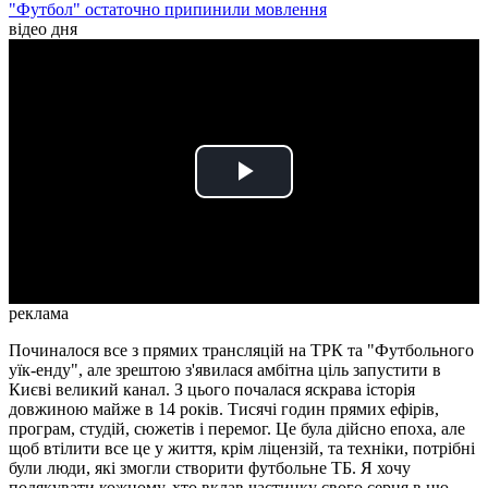
"Футбол" остаточно припинили мовлення
відео дня
Play
Video
реклама
Починалося все з прямих трансляцій на ТРК та "Футбольного
уїк-енду", але зрештою з'явилася амбітна ціль запустити в
Києві великий канал. З цього почалася яскрава історія
довжиною майже в 14 років. Тисячі годин прямих ефірів,
програм, студій, сюжетів і перемог. Це була дійсно епоха, але
щоб втілити все це у життя, крім ліцензій, та техніки, потрібні
були люди, які змогли створити футбольне ТБ. Я хочу
подякувати кожному, хто вклав частинку свого серця в цю