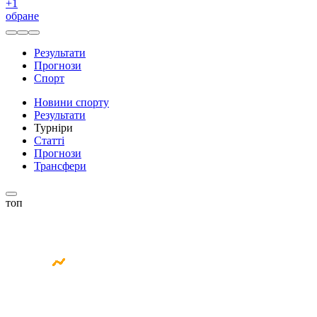
+
1
обране
Результати
Прогнози
Спорт
Новини спорту
Результати
Турніри
Статті
Прогнози
Трансфери
топ