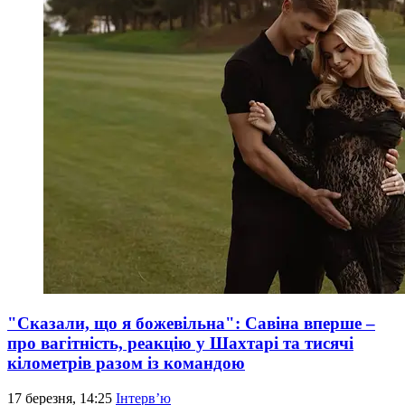
"Сказали, що я божевільна": Савіна вперше –
про вагітність, реакцію у Шахтарі та тисячі
кілометрів разом із командою
17 березня, 14:25
Інтерв’ю