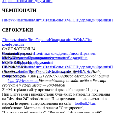
Україна
Перша ліга
Друга ліга
ЧЕМПІОНАТИ
Німеччина
Іспанія
Англія
Італія
Бельгія
МЛС
Нідерланди
Франція
П
ЄВРОКУБКИ
Ліга чемпіонів
Ліга Європи
Юнацька ліга УЄФА
Ліга
конференцій
САЙТ ФУТБОЛ 24
Редакція
Соціальні мережі
Прогнози
Політика конфіденційності
Правила
сайту
facebook
УКРАЇНА
Контакти
x
youtube
Правила коментування
instagram
telegram
viber
Редакційна
політика
Україна
ЧЕМПІОНАТИ
Перша ліга
Структура власності
Друга ліга
Німеччина
ЄВРОКУБКИ
Іспанія
Англія
Італія
Бельгія
МЛС
Нідерланди
Франція
П
Ліга чемпіонів
Онлайн-медіа «Футбол 24»
Ліга Європи
Юнацька ліга УЄФА
пл. Галицька, буд. 15, м. Львів,
Ліга
конференцій
79008
Телефон +380 (32) 229-77-77
Адреса електронної пошти
—
legal@24tv.com.ua
Ідентифікатор онлайн-медіа в Реєстрі
суб’єктів у сфері медіа — R40-06058
21+
Матеріали сайту призначені для осіб старше 21 року
При цитуванні і використанні будь-яких матеріалів посилання
на "Футбол 24" обов'язкове. При цитуванні і використанні в
мережі Інтернет гіперпосилання на сайт
football24.ua
обов'язкове. Матеріали зі знаком "Спецпроект",
"Партнерський матеріал", "Реклама", "Новини компаній"