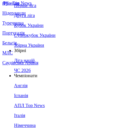
Франція
ЛЧ - Top News
Перша ліга
Нідерланди
Друга ліга
Туреччина
Кубок України
Португалія
Суперкубок України
Бельгія
Збірна України
Збірні
МЛС
Ліга націй
Саудівська Аравія
ЧС 2026
Чемпіонати
Англія
Іспанія
АПЛ Top News
Італія
Німеччина