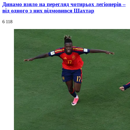
Динамо взяло на перегляд чотирьох легіонерів –
від одного з них відмовився Шахтар
6 118