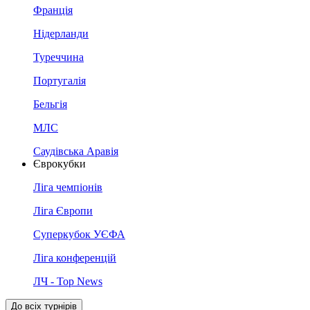
Франція
Нідерланди
Туреччина
Португалія
Бельгія
МЛС
Саудівська Аравія
Єврокубки
Ліга чемпіонів
Ліга Європи
Суперкубок УЄФА
Ліга конференцій
ЛЧ - Top News
До всіх турнірів