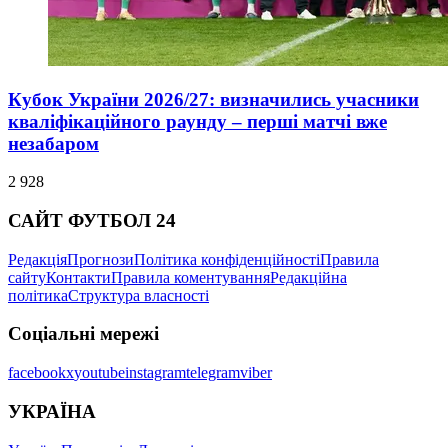
Кубок України 2026/27: визначились учасники
кваліфікаційного раунду – перші матчі вже
незабаром
2 928
САЙТ ФУТБОЛ 24
Редакція
Прогнози
Політика конфіденційності
Правила
сайту
Контакти
Правила коментування
Редакційна
політика
Структура власності
Соціальні мережі
facebook
x
youtube
instagram
telegram
viber
УКРАЇНА