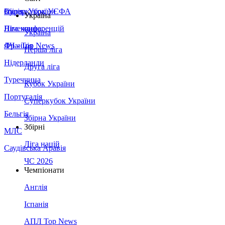
Збірна України
Італія
Суперкубок УЄФА
Україна
Німеччина
Ліга конференцій
Україна
Франція
ЛЧ - Top News
Перша ліга
Нідерланди
Друга ліга
Туреччина
Кубок України
Португалія
Суперкубок України
Бельгія
Збірна України
Збірні
МЛС
Ліга націй
Саудівська Аравія
ЧС 2026
Чемпіонати
Англія
Іспанія
АПЛ Top News