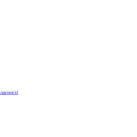
ласності