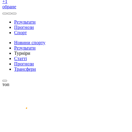
+
1
обране
Результати
Прогнози
Спорт
Новини спорту
Результати
Турніри
Статті
Прогнози
Трансфери
топ