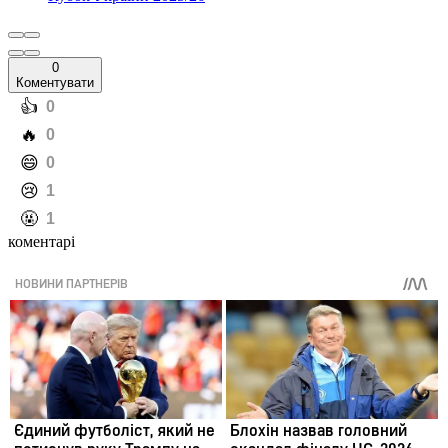
0
Коментувати
️👍
0
️🔥
0
️😄
0
️😢
1
️🤬
1
коментарі