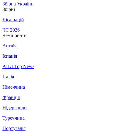
Збірна України
Збірні
Ліга націй
ЧС 2026
Чемпіонати
Англія
Іспанія
АПЛ Top News
Італія
Німеччина
Франція
Нідерланди
Туреччина
Португалія