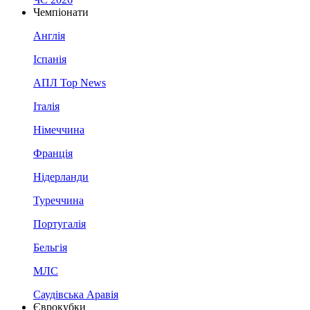
Чемпіонати
Англія
Іспанія
АПЛ Top News
Італія
Німеччина
Франція
Нідерланди
Туреччина
Португалія
Бельгія
МЛС
Саудівська Аравія
Єврокубки