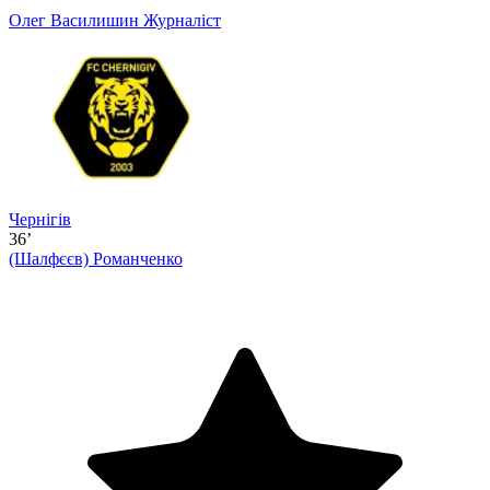
Олег Василишин
Журналіст
Чернігів
36’
(Шалфєєв)
Романченко