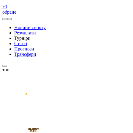
+
1
обране
Новини спорту
Результати
Турніри
Статті
Прогнози
Трансфери
топ