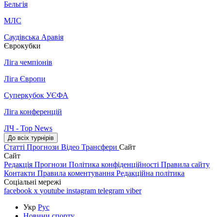
Бельгія
МЛС
Саудівська Аравія
Єврокубки
Ліга чемпіонів
Ліга Європи
Суперкубок УЄФА
Ліга конференцій
ЛЧ - Top News
До всіх турнірів
Статті
Прогнози
Відео
Трансфери
Сайт
Сайт
Редакція
Прогнози
Політика конфіденційності
Правила сайту
Контакти
Правила коментування
Редакційна політика
Соціальні мережі
facebook
x
youtube
instagram
telegram
viber
Укр
Рус
Новини спорту