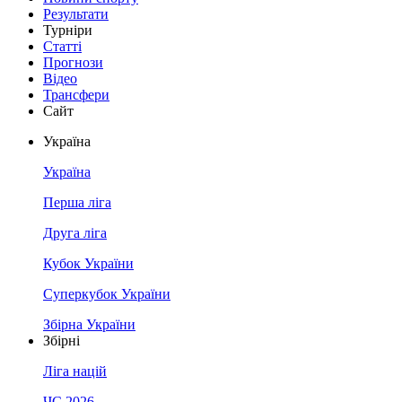
Результати
Турніри
Статті
Прогнози
Відео
Трансфери
Сайт
Україна
Україна
Перша ліга
Друга ліга
Кубок України
Суперкубок України
Збірна України
Збірні
Ліга націй
ЧС 2026