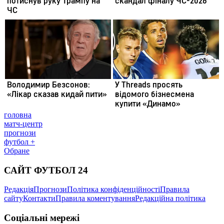
головна
матч-центр
прогнози
футбол +
Обране
САЙТ ФУТБОЛ 24
Редакція
Прогнози
Політика конфіденційності
Правила
сайту
Контакти
Правила коментування
Редакційна політика
Соціальні мережі