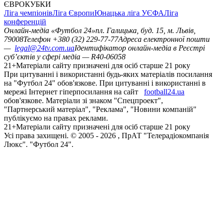
ЄВРОКУБКИ
Ліга чемпіонів
Ліга Європи
Юнацька ліга УЄФА
Ліга
конференцій
Онлайн-медіа «Футбол 24»
пл. Галицька, буд. 15, м. Львів,
79008
Телефон +380 (32) 229-77-77
Адреса електронної пошти
—
legal@24tv.com.ua
Ідентифікатор онлайн-медіа в Реєстрі
суб’єктів у сфері медіа — R40-06058
21+
Матеріали сайту призначені для осіб старше 21 року
При цитуванні і використанні будь-яких матеріалів посилання
на "Футбол 24" обов'язкове. При цитуванні і використанні в
мережі Інтернет гіперпосилання на сайт
football24.ua
обов'язкове. Матеріали зі знаком "Спецпроект",
"Партнерський матеріал", "Реклама", "Новини компаній"
публікуємо на правах реклами.
21+
Матеріали сайту призначені для осіб старше 21 року
Усi права захищенi. © 2005 -
2026
, ПрАТ "Телерадіокомпанія
Люкс". "Футбол 24".