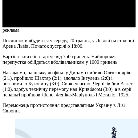
Video
реклама
Поєдинок відбудеться у середу, 20 травня, у Львові на стадіоні
Арена Львів. Початок зустрічі о 18:00.
Вартість квитків стартує від 750 гривень. Найдорожча
перепустка обійдеться вболівальникам у 1000 гривень.
Нагадаємо, на шляху до фіналу Динамо вибило Олександрію
(2:1), пройшло Шахтар (2:1), здолало Інгулець (2:0) і
розгромило Буковину (3:0). Свою чергою, Чернігів бив Атлет
(1:0), здобув технічну перемогу над Кривбасом (3:0), а в серії
пенальті пройшов Лісне, Фенікс-Маріуполь і Металіст 1925.
Переможець протистояння представлятиме Україну в Лізі
Європи.